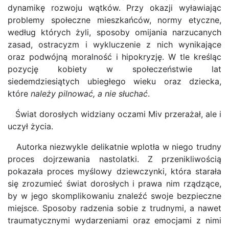
dynamikę rozwoju wątków. Przy okazji wyławiając
problemy społeczne mieszkańców, normy etyczne,
według których żyli, sposoby omijania narzucanych
zasad, ostracyzm i wykluczenie z nich wynikające
oraz podwójną moralność i hipokryzję. W tle kreśląc
pozycję kobiety w społeczeństwie lat
siedemdziesiątych ubiegłego wieku oraz dziecka,
które
należy pilnować, a nie słuchać
.
Świat dorosłych widziany oczami Miv przerażał, ale i
uczył życia.
Autorka niezwykle delikatnie wplotła w niego trudny
proces dojrzewania nastolatki. Z przenikliwością
pokazała proces myślowy dziewczynki, która starała
się zrozumieć świat dorosłych i prawa nim rządzące,
by w jego skomplikowaniu znaleźć swoje bezpieczne
miejsce. Sposoby radzenia sobie z trudnymi, a nawet
traumatycznymi wydarzeniami oraz emocjami z nimi