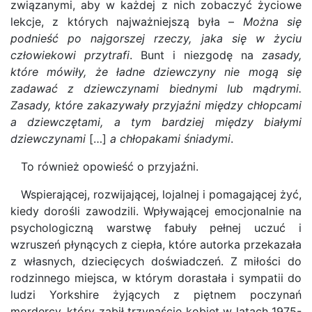
związanymi, aby w każdej z nich zobaczyć życiowe
lekcje, z których najważniejszą była –
Można się
podnieść po najgorszej rzeczy, jaka się w życiu
człowiekowi przytrafi
. Bunt i niezgodę na
zasady,
które mówiły, że ładne dziewczyny nie mogą się
zadawać z dziewczynami biednymi lub mądrymi.
Zasady, które zakazywały przyjaźni między chłopcami
a dziewczętami, a tym bardziej między białymi
dziewczynami
[…]
a chłopakami śniadymi
.
To również opowieść o przyjaźni.
Wspierającej, rozwijającej, lojalnej i pomagającej żyć,
kiedy dorośli zawodzili. Wpływającej emocjonalnie na
psychologiczną warstwę fabuły pełnej uczuć i
wzruszeń płynących z ciepła, które autorka przekazała
z własnych, dziecięcych doświadczeń. Z miłości do
rodzinnego miejsca, w którym dorastała i sympatii do
ludzi Yorkshire żyjących z piętnem poczynań
mordercy, który zabił trzynaście kobiet w latach 1975-