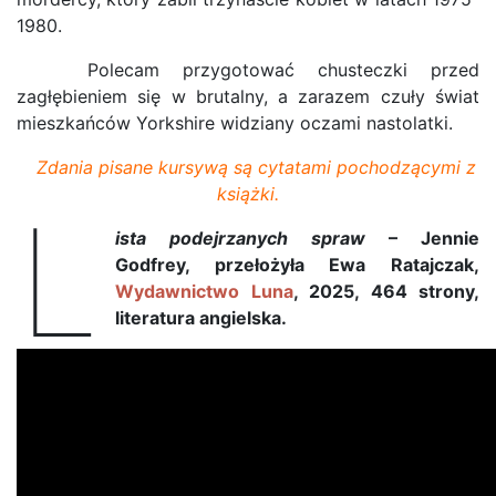
1980.
Polecam przygotować chusteczki przed
zagłębieniem się w brutalny, a zarazem czuły świat
mieszkańców Yorkshire widziany oczami nastolatki.
Zdania pisane kursywą są cytatami pochodzącymi z
książki.
L
ista podejrzanych spraw
– Jennie
Godfrey, przełożyła Ewa Ratajczak,
Wydawnictwo Luna
, 2025, 464 strony,
literatura angielska.