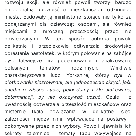
rozwoju akcji, ale również powoli tworzył bardzo
emocjonalną opowieść o mieszkańcach rodzinnego
miasta. Budowały ją minihistorie stojące nie tylko za
podejrzanymi dla dziewcząt osobami, ale również
miejscami z mroczną przeszłością przez nie
odwiedzanymi. W ten sposób autorka powoli,
delikatnie i przeciekawie odtwarzała środowisko
dorastania nastolatek, w którym polowanie na zabójcę
było łatwiejsze niż podejmowanie i analizowanie
bolesnych tematów rodzinnych. Wnikliwie
charakteryzowała ludzi Yorkshire, którzy
byli w
plotkowaniu niezrównani, ale jednocześnie skryci, jeśli
chodzi o własne życie, pełni dumy i źle ulokowanej
determinacji, by nie okazywać uczuć
. Czule i z
uważnością odtwarzała przeszłość mieszkańców oraz
misternie tkała powiązania w delikatnej sieci
zależności między nimi, wpływające na postawy i
dokonywane przez nich wybory. Powoli ujawniała ich
sekrety, tajemnice i tematy tabu wpływające na