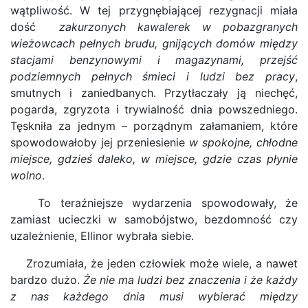
wątpliwość. W tej przygnębiającej rezygnacji miała
dość
zakurzonych kawalerek w pobazgranych
wieżowcach pełnych brudu, gnijących domów między
stacjami benzynowymi i magazynami, przejść
podziemnych pełnych śmieci i ludzi bez pracy
,
smutnych i zaniedbanych. Przytłaczały ją niechęć,
pogarda, zgryzota i trywialność dnia powszedniego.
Tęskniła za jednym – porządnym załamaniem, które
spowodowałoby jej przeniesienie
w spokojne, chłodne
miejsce, gdzieś daleko, w miejsce, gdzie czas płynie
wolno
.
To teraźniejsze wydarzenia spowodowały, że
zamiast ucieczki w samobójstwo, bezdomność czy
uzależnienie, Ellinor wybrała siebie.
Zrozumiała, że jeden człowiek może wiele, a nawet
bardzo dużo.
Że nie ma ludzi bez znaczenia i że każdy
z nas każdego dnia musi wybierać między