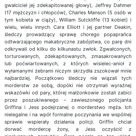
gwałciciel jej zdekapitowanej głowy), Jeffrey Dahmer
(17 mężczyzn i chłopców), Charles Manson (5 osób w
tym kobieta w ciąży), William Sutckliffe (13 kobiet) i
wielu, wielu innych. Cara Elliott i jej partner Deakin,
śledczy prowadzący sprawę chorego popaprańca
odtwarzającego makabryczne zabójstwa, co parę dni
odkrywali od kilku do kilkunastu zwłok. Zgwałconych,
torturowanych, zdekapitowanych, zmasakrowanych
lub poćwiartowanych, z których wisielec-anioł z
wyłamanymi żebrami niczym skrzydła zszokował mnie
najbardziej. Początkowo śledczy nie wiązali tych
morderstw ze sobą, dopóki nie otrzymali wyraźnej
wskazówki od pary, której małżonkowie zostali zabici
przez poszukiwanego – zawieszonego policjanta
Griffina i Jess podejrzanej o morderstwo męża. Ich
nielegalne i na wpół formalne poczynania we wspólnej
sprawie wspierały działania policji. Griffin chciał
dorwać mordercę żony, a Jess oczyścić z