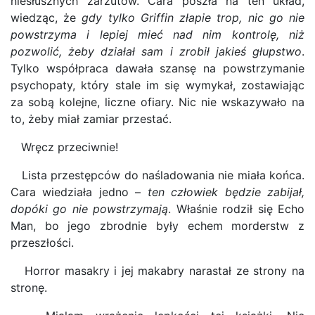
niesłusznych zarzutów. Cara poszła na ten układ,
wiedząc, że
gdy tylko Griffin złapie trop, nic go nie
powstrzyma i lepiej mieć nad nim kontrolę, niż
pozwolić, żeby działał sam i zrobił jakieś głupstwo
.
Tylko współpraca dawała szansę na powstrzymanie
psychopaty, który stale im się wymykał, zostawiając
za sobą kolejne, liczne ofiary. Nic nie wskazywało na
to, żeby miał zamiar przestać.
Wręcz przeciwnie!
Lista przestępców do naśladowania nie miała końca.
Cara wiedziała jedno –
ten człowiek będzie zabijał,
dopóki go nie powstrzymają
. Właśnie rodził się Echo
Man, bo jego zbrodnie były echem morderstw z
przeszłości.
Horror masakry i jej makabry narastał ze strony na
stronę.