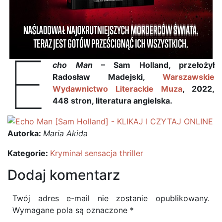
E
cho Man
– Sam Holland, przełożył
Radosław Madejski,
Warszawskie
Wydawnictwo Literackie Muza
, 2022,
448 stron, literatura angielska.
Autorka:
Maria Akida
Kategorie:
Kryminał sensacja thriller
Dodaj komentarz
Twój adres e-mail nie zostanie opublikowany.
Wymagane pola są oznaczone
*