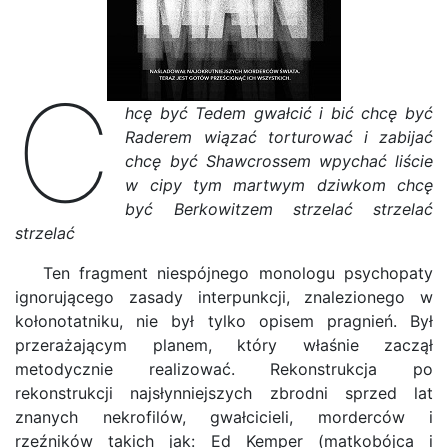
c
hcę być Tedem gwałcić i bić chcę być
Raderem wiązać torturować i zabijać
chcę być Shawcrossem wpychać liście
w cipy tym martwym dziwkom chcę
być Berkowitzem strzelać strzelać
strzelać
Ten fragment niespójnego monologu psychopaty
ignorującego zasady interpunkcji, znalezionego w
kołonotatniku, nie był tylko opisem pragnień. Był
przerażającym planem, który właśnie zaczął
metodycznie realizować. Rekonstrukcja po
rekonstrukcji najsłynniejszych zbrodni sprzed lat
znanych nekrofilów, gwałcicieli, morderców i
rzeźników takich jak: Ed Kemper (matkobójca i