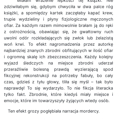
Miałam wrażenie lepkości tej książki. Nie
zdziwiłabym się, gdybym chwyciła w dwa palce róg
książki, a spomiędzy kartek zaczęłaby kapać krew,
trupie wydzieliny i płyny fizjologiczne męczonych
ofiar. Za każdym razem mimowolnie brałam ją do ręki
z ostrożnością, obawiając się, że gwałtowny ruch
uwolni odór rozkładających się zwłok lub żelazistą
woń krwi. To efekt nagromadzenia przez autorkę
najbardziej znanych zbrodni obfitujących w ilość ofiar
i ogromną skalę ich zbezczeszczenia. Każdy kolejny
wyjazd śledczych na miejsce zbrodni uderzał
przeraźliwie bolesną prawdą wyzierającą spod
fikcyjnej rekonstrukcji na potrzeby fabuły, bo cały
czas, gdzieś z tyłu głowy, tliła się myśl – tak było
naprawdę! To się wydarzyło. To nie fikcja literacka
tylko fakt. Zbrodnie, które kiedyś miały miejsce i
emocje, które im towarzyszyły żyjących wtedy osób.
Ten efekt grozy pogłębiała narracja mordercy.