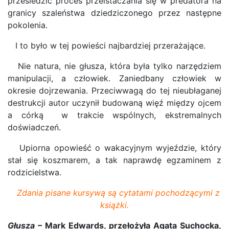
prześledzić proces przeistaczania się w predatora na
granicy szaleństwa dziedziczonego przez następne
pokolenia.
I to było w tej powieści najbardziej przerażające.
Nie natura, nie głusza, która była tylko narzędziem
manipulacji, a człowiek. Zaniedbany człowiek w
okresie dojrzewania. Przeciwwagą do tej nieubłaganej
destrukcji autor uczynił budowaną więź między ojcem
a córką w trakcie wspólnych, ekstremalnych
doświadczeń.
Upiorna opowieść o wakacyjnym wyjeździe, który
stał się koszmarem, a tak naprawdę egzaminem z
rodzicielstwa.
Zdania pisane kursywą są cytatami pochodzącymi z
książki.
Głusza
– Mark Edwards, przełożyła Agata Suchocka,