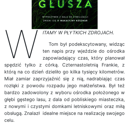
W
ITAMY W PŁYTKICH ZDROJACH.
Tom był podekscytowany, widząc
ten napis przy wjeździe do ośrodka
zapowiadający czas, który planował
spędzić tylko z córką. Czternastoletnią Frankie, z
którą na co dzień dzieliło go kilka tysięcy kilometrów.
Miał zamiar zaprzyjaźnić się z nią, nadrabiając czas
rozłąki z powodu rozpadu jego małżeństwa. Był też
bardzo zadowolony z wyboru ośrodka położonego w
głębi gęstego lasu, z dala od pobliskiego miasteczka,
z nowymi i czystymi domkami letniskowymi oraz miłą
obsługą. Znalazł idealne miejsce na realizację swojego
celu.