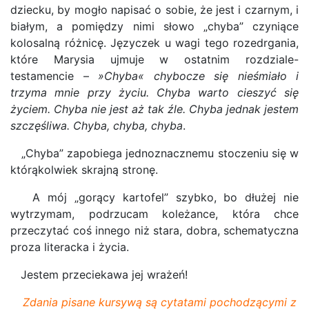
dziecku, by mogło napisać o sobie, że jest i czarnym, i
białym, a pomiędzy nimi słowo „chyba” czyniące
kolosalną różnicę. Języczek u wagi tego rozedrgania,
które Marysia ujmuje w ostatnim rozdziale-
testamencie –
»Chyba« chybocze się nieśmiało i
trzyma mnie przy życiu. Chyba warto cieszyć się
życiem. Chyba nie jest aż tak źle. Chyba jednak jestem
szczęśliwa. Chyba, chyba, chyba
.
„Chyba” zapobiega jednoznacznemu stoczeniu się w
którąkolwiek skrajną stronę.
A mój „gorący kartofel” szybko, bo dłużej nie
wytrzymam, podrzucam koleżance, która chce
przeczytać coś innego niż stara, dobra, schematyczna
proza literacka i życia.
Jestem przeciekawa jej wrażeń!
Zdania pisane kursywą są cytatami pochodzącymi z