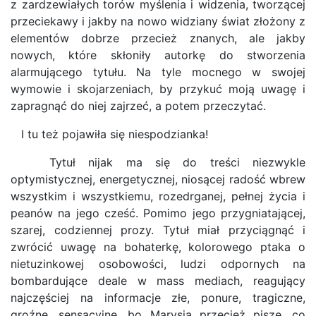
z zardzewiałych torów myślenia i widzenia, tworzącej
przeciekawy i jakby na nowo widziany świat złożony z
elementów dobrze przecież znanych, ale jakby
nowych, które skłoniły autorkę do stworzenia
alarmującego tytułu. Na tyle mocnego w swojej
wymowie i skojarzeniach, by przykuć moją uwagę i
zapragnąć do niej zajrzeć, a potem przeczytać.
I tu też pojawiła się niespodzianka!
Tytuł nijak ma się do treści niezwykle
optymistycznej, energetycznej, niosącej radość wbrew
wszystkim i wszystkiemu, rozedrganej, pełnej życia i
peanów na jego cześć. Pomimo jego przygniatającej,
szarej, codziennej prozy. Tytuł miał przyciągnąć i
zwrócić uwagę na bohaterkę, kolorowego ptaka o
nietuzinkowej osobowości, ludzi odpornych na
bombardujące deale w mass mediach, reagujący
najczęściej na informacje złe, ponure, tragiczne,
groźne, sensacyjne, bo Marysia przecież pisze, co