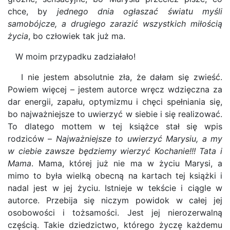
chce, by
jednego dnia ogłaszać światu myśli
samobójcze, a drugiego zarazić wszystkich miłością
życia
, bo człowiek tak już ma.
W moim przypadku zadziałało!
I nie jestem absolutnie zła, że dałam się zwieść.
Powiem więcej – jestem autorce wręcz wdzięczna za
dar energii, zapału, optymizmu i chęci spełniania się,
bo najważniejsze to uwierzyć w siebie i się realizować.
To dlatego mottem w tej książce stał się wpis
rodziców –
Najważniejsze to uwierzyć Marysiu, a my
w ciebie zawsze będziemy wierzyć Kochanie!!! Tata i
Mama
. Mama, której już nie ma w życiu Marysi, a
mimo to była wielką obecną na kartach tej książki i
nadal jest w jej życiu. Istnieje w tekście i ciągle w
autorce. Przebija się niczym powidok w całej jej
osobowości i tożsamości. Jest jej nierozerwalną
częścią. Takie dziedzictwo, którego życzę każdemu