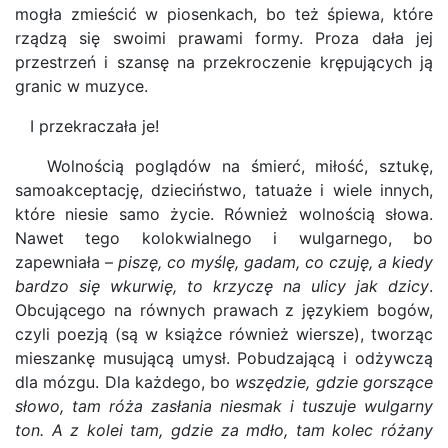
mogła zmieścić w piosenkach, bo też śpiewa, które
rządzą się swoimi prawami formy. Proza dała jej
przestrzeń i szansę na przekroczenie krępujących ją
granic w muzyce.
I przekraczała je!
Wolnością poglądów na śmierć, miłość, sztukę,
samoakceptację, dzieciństwo, tatuaże i wiele innych,
które niesie samo życie. Również wolnością słowa.
Nawet tego kolokwialnego i wulgarnego, bo
zapewniała –
piszę, co myślę, gadam, co czuję, a kiedy
bardzo się wkurwię, to krzyczę na ulicy jak dzicy
.
Obcującego na równych prawach z językiem bogów,
czyli poezją (są w książce również wiersze), tworząc
mieszankę musującą umysł. Pobudzającą i odżywczą
dla mózgu. Dla każdego, bo
wszędzie, gdzie gorszące
słowo, tam róża zasłania niesmak i tuszuje wulgarny
ton. A z kolei tam, gdzie za mdło, tam kolec różany