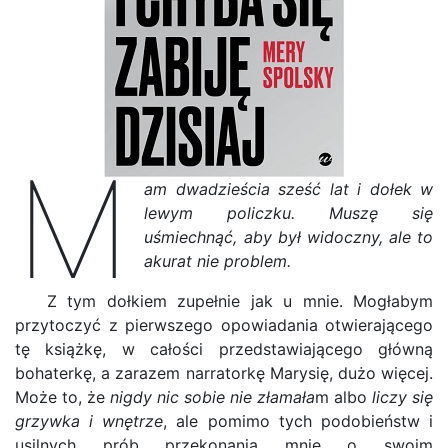
M
am dwadzieścia sześć lat i dołek w
lewym policzku. Muszę się
uśmiechnąć, aby był widoczny, ale to
akurat nie problem.
Z tym dołkiem zupełnie jak u mnie. Mogłabym
przytoczyć z pierwszego opowiadania otwierającego
tę książkę, w całości przedstawiającego główną
bohaterkę, a zarazem narratorkę Marysię, dużo więcej.
Może to, że
nigdy nic sobie nie złamała
m albo
liczy się
grzywka i wnętrze
, ale pomimo tych podobieństw i
usilnych prób przekonania mnie o swoim