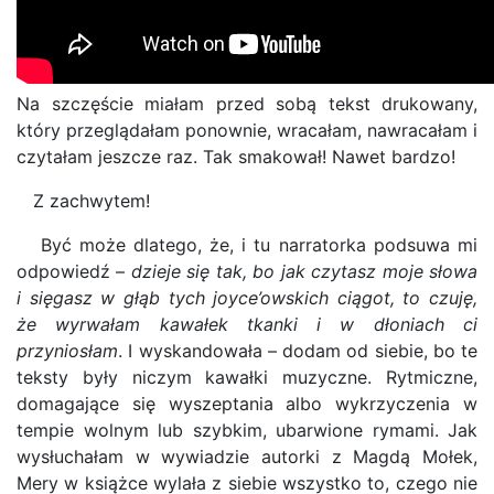
Na szczęście miałam przed sobą tekst drukowany,
który przeglądałam ponownie, wracałam, nawracałam i
czytałam jeszcze raz. Tak smakował! Nawet bardzo!
Z zachwytem!
Być może dlatego, że, i tu narratorka podsuwa mi
odpowiedź –
dzieje się tak, bo jak czytasz moje słowa
i sięgasz w głąb tych joyce’owskich ciągot, to czuję,
że wyrwałam kawałek tkanki i w dłoniach ci
przyniosłam
. I wyskandowała – dodam od siebie, bo te
teksty były niczym kawałki muzyczne. Rytmiczne,
domagające się wyszeptania albo wykrzyczenia w
tempie wolnym lub szybkim, ubarwione rymami. Jak
wysłuchałam w wywiadzie autorki z Magdą Mołek,
Mery w książce wylała z siebie wszystko to, czego nie