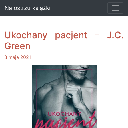
Na ostrzu książki
Ukochany pacjent – J.C.
Green
8 maja 2021