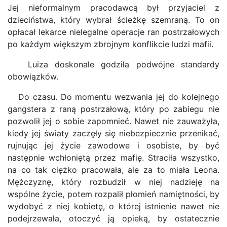
Jej nieformalnym pracodawcą był przyjaciel z
dzieciństwa, który wybrał ścieżkę szemraną. To on
opłacał lekarce nielegalne operacje ran postrzałowych
po każdym większym zbrojnym konflikcie ludzi mafii.
Luiza doskonale godziła podwójne standardy
obowiązków.
Do czasu. Do momentu wezwania jej do kolejnego
gangstera z raną postrzałową, który po zabiegu nie
pozwolił jej o sobie zapomnieć. Nawet nie zauważyła,
kiedy jej światy zaczęły się niebezpiecznie przenikać,
rujnując jej życie zawodowe i osobiste, by być
następnie wchłoniętą przez mafię. Straciła wszystko,
na co tak ciężko pracowała, ale za to miała Leona.
Mężczyznę, który rozbudził w niej nadzieję na
wspólne życie, potem rozpalił płomień namiętności, by
wydobyć z niej kobietę, o której istnienie nawet nie
podejrzewała, otoczyć ją opieką, by ostatecznie