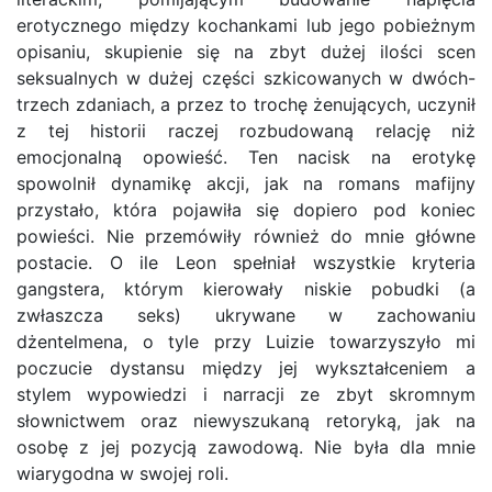
erotycznego między kochankami lub jego pobieżnym
opisaniu, skupienie się na zbyt dużej ilości scen
seksualnych w dużej części szkicowanych w dwóch-
trzech zdaniach, a przez to trochę żenujących, uczynił
z tej historii raczej rozbudowaną relację niż
emocjonalną opowieść. Ten nacisk na erotykę
spowolnił dynamikę akcji, jak na romans mafijny
przystało, która pojawiła się dopiero pod koniec
powieści. Nie przemówiły również do mnie główne
postacie. O ile Leon spełniał wszystkie kryteria
gangstera, którym kierowały niskie pobudki (a
zwłaszcza seks) ukrywane w zachowaniu
dżentelmena, o tyle przy Luizie towarzyszyło mi
poczucie dystansu między jej wykształceniem a
stylem wypowiedzi i narracji ze zbyt skromnym
słownictwem oraz niewyszukaną retoryką, jak na
osobę z jej pozycją zawodową. Nie była dla mnie
wiarygodna w swojej roli.