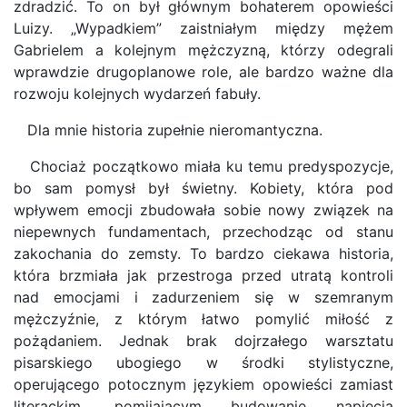
zdradzić. To on był głównym bohaterem opowieści
Luizy. „Wypadkiem” zaistniałym między mężem
Gabrielem a kolejnym mężczyzną, którzy odegrali
wprawdzie drugoplanowe role, ale bardzo ważne dla
rozwoju kolejnych wydarzeń fabuły.
Dla mnie historia zupełnie nieromantyczna.
Chociaż początkowo miała ku temu predyspozycje,
bo sam pomysł był świetny. Kobiety, która pod
wpływem emocji zbudowała sobie nowy związek na
niepewnych fundamentach, przechodząc od stanu
zakochania do zemsty. To bardzo ciekawa historia,
która brzmiała jak przestroga przed utratą kontroli
nad emocjami i zadurzeniem się w szemranym
mężczyźnie, z którym łatwo pomylić miłość z
pożądaniem. Jednak brak dojrzałego warsztatu
pisarskiego ubogiego w środki stylistyczne,
operującego potocznym językiem opowieści zamiast
literackim, pomijającym budowanie napięcia