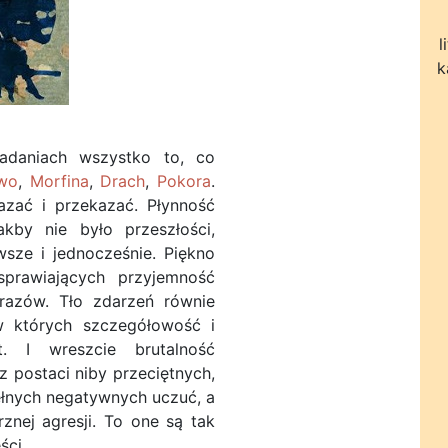
l
k
daniach wszystko to, co
two
,
Morfina
,
Drach
,
Pokora
.
azać i przekazać. Płynność
kby nie było przeszłości,
awsze i jednocześnie. Piękno
prawiających przyjemność
razów. Tło zdarzeń równie
w których szczegółowość i
. I wreszcie brutalność
postaci niby przeciętnych,
ełnych negatywnych uczuć, a
nej agresji. To one są tak
ści.