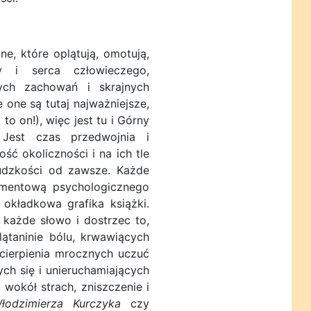
, które oplątują, omotują,
y i serca człowieczego,
ych zachowań i skrajnych
 one są tutaj najważniejsze,
o on!), więc jest tu i Górny
Jest czas przedwojnia i
ć okoliczności i na ich tle
ludzkości od zawsze. Każde
amentową psychologicznego
okładkowa grafika książki.
 każde słowo i dostrzec to,
ątaninie bólu, krwawiących
cierpienia mrocznych uczuć
ch się i unieruchamiających
 wokół strach, zniszczenie i
odzimierza Kurczyka
czy