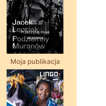
Wstecz
Dalej
Przeczytaj moje
wrażenia
Moja publikacja