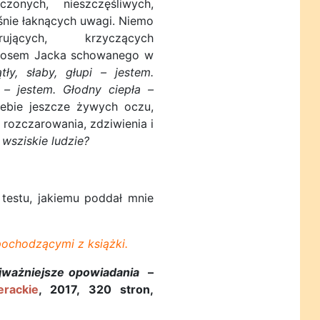
zonych, nieszczęśliwych,
śnie łaknących uwagi. Niemo
ujących, krzyczących
głosem Jacka schowanego w
tły, słaby, głupi – jestem.
 – jestem. Głodny ciepła –
iebie jeszcze żywych oczu,
 rozczarowania, zdziwienia i
 wsziskie ludzie?
estu, jakiemu poddał mnie
pochodzącymi z książki.
jważniejsze opowiadania
–
rackie
, 2017, 320 stron,