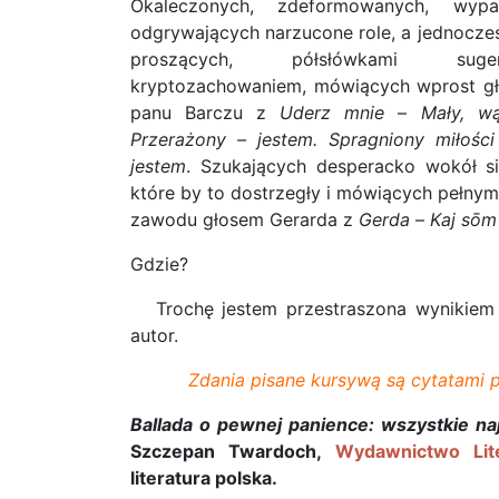
Okaleczonych, zdeformowanych, wypac
odgrywających narzucone role, a jednocze
proszących, półsłówkami suger
kryptozachowaniem, mówiących wprost 
panu Barczu z
Uderz mnie
–
Mały, wą
Przerażony – jestem. Spragniony miłości
jestem
. Szukających desperacko wokół s
które by to dostrzegły i mówiących pełnym
zawodu głosem Gerarda z
Gerda
–
Kaj sōm
Gdzie?
Trochę jestem przestraszona wynikiem t
autor.
Zdania pisane kursywą są cytatami 
Ballada o pewnej panience: wszystkie na
Szczepan Twardoch,
Wydawnictwo Lite
literatura polska.