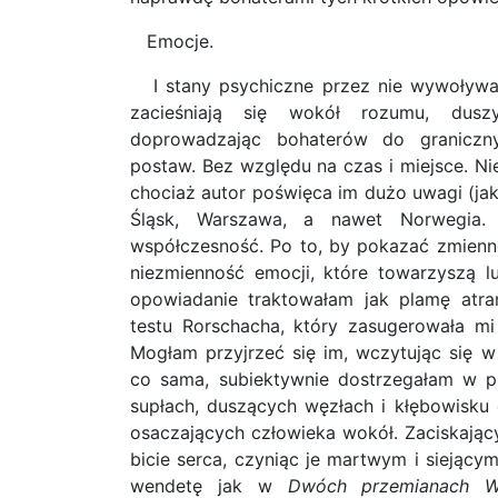
Emocje.
I stany psychiczne przez nie wywoływane
zacieśniają się wokół rozumu, dusz
doprowadzając bohaterów do graniczn
postaw. Bez względu na czas i miejsce. Nie
chociaż autor poświęca im dużo uwagi (jak t
Śląsk, Warszawa, a nawet Norwegia. 
współczesność. Po to, by pokazać zmiennoś
niezmienność emocji, które towarzyszą 
opowiadanie traktowałam jak plamę atr
testu Rorschacha, który zasugerowała mi 
Mogłam przyjrzeć się im, wczytując się w
co sama, subiektywnie dostrzegałam w pl
supłach, duszących węzłach i kłębowisku 
osaczających człowieka wokół. Zaciskający
bicie serca, czyniąc je martwym i siejącym
wendetę jak w
Dwóch przemianach Wł