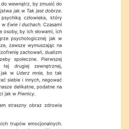
ji do wewnątrz, by zmusić do
ójstwa jak w
Tak jest dobrze
.
psychiką człowieka, który
ak w
Ewie i duchach
. Czasami
 osoby, by ich słowami, ich
grze psychologicznej jak w
sze, zawsze wymuszając na
izofrenię zachowań, dualizm
zeby społeczne. Pierwszej
 tej drugiej zewnętrznej,
h jak w
Uderz mnie,
bo tak
ać siebie i innych, negować
asze delikatne, podatne na
ci jak w
Piwnicy
.
m straszny obraz zdrowia
ich trupów emocjonalnych.