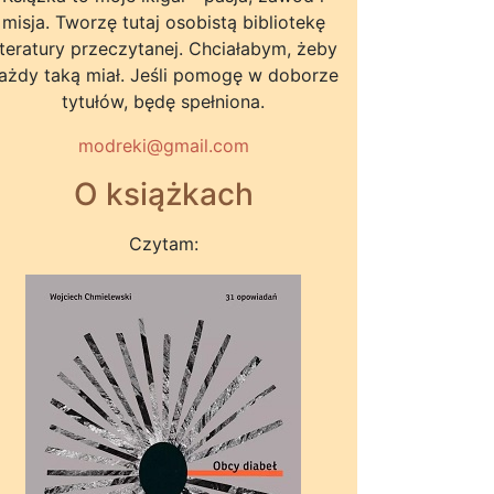
misja. Tworzę tutaj osobistą bibliotekę
iteratury przeczytanej. Chciałabym, żeby
ażdy taką miał. Jeśli pomogę w doborze
tytułów, będę spełniona.
modreki@gmail.com
O książkach
Czytam: