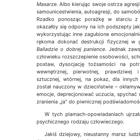
Masarze.
Albo kierując swoje ostrza agres
samounicestwienia, autoagresji, do samob
Rzadko ponosząc porażkę w starciu z 
okazałby się odporny na ich podszepty j
wykorzystując inne zagubione emocjonalnie
rękoma dokonać destrukcji fizycznej w 
Balladzie o dobrej panience
. Jednak zaw
człowieku rozszczepienie osobowości, sch
postaw, dysocjację tożsamości na potr
wewnętrznej, pierwotnej, prawdziwej i
sztucznej, wtórnej, na pokaz, dla innyc
został nauczony w dzieciństwie – okłamyw
emocje, deprecjonować uczucia, spychać n
zranienia „ja” do piwnicznej podświadomoś
W tych plamach-opowiadaniach ujrzała
psychicznego rodzaju człowieczego.
Jakiś dziejowy, nieustanny marsz ludzk