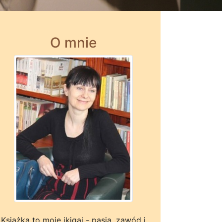
O mnie
Książka to moje ikigai - pasja, zawód i