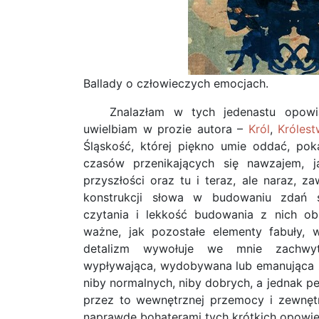
Ballady o człowieczych emocjach.
Znalazłam w tych jedenastu opowia
uwielbiam w prozie autora –
Król
,
Króles
Śląskość, której piękno umie oddać, pok
czasów przenikających się nawzajem, ja
przyszłości oraz tu i teraz, ale naraz, z
konstrukcji słowa w budowaniu zdań s
czytania i lekkość budowania z nich ob
ważne, jak pozostałe elementy fabuły, 
detalizm wywołuje we mnie zachwyt
wypływająca, wydobywana lub emanująca z 
niby normalnych, niby dobrych, a jednak p
przez to wewnętrznej przemocy i zewnętrz
naprawdę bohaterami tych krótkich opowie