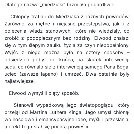
Dlatego nazwa „miedziaki” brzmiała pogardliwie.
Chłopcy trafiali do Miedziaka z różnych powodów.
Zarówno za mętne i niejasne przestępstwa, jak i z
polecenia władz stanowych, które nie wiedziały, co
zrobić z podopiecznym bez rodziny. Elwood znalazł
się w tym ślepym zaułku życia za czyn niepopełniony.
Wyjść z niego można było na cztery sposoby –
odsiedzieć pobyt do końca, na skutek interwencji
sądu, co równało się z interwencją samego Pana Boga,
uciec (zawsze łapano) i umrzeć. Dwa ostatnie były
najłatwiejsze.
Elwood wymyślił piąty sposób.
Stanowił wypadkową jego światopoglądu, który
przejął od Martina Luthera Kinga. Jego umysł chłonął
wolnościowe i emancypacyjne idee, myśli i przesłania,
a efekt tego stał się puentą powieści.