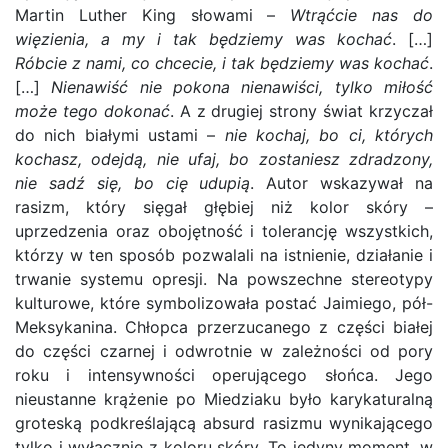
Martin Luther King słowami –
Wtrąćcie nas do
więzienia, a my i tak będziemy was kochać
. […]
Róbcie z nami, co chcecie, i tak będziemy was kochać
.
[…]
Nienawiść nie pokona nienawiści, tylko miłość
może tego dokonać
. A z drugiej strony świat krzyczał
do nich białymi ustami –
nie kochaj, bo ci, których
kochasz, odejdą, nie ufaj, bo zostaniesz zdradzony,
nie sadź się, bo cię udupią
. Autor wskazywał na
rasizm, który sięgał głębiej niż kolor skóry –
uprzedzenia oraz obojętność i tolerancję wszystkich,
którzy w ten sposób pozwalali na istnienie, działanie i
trwanie systemu opresji. Na powszechne stereotypy
kulturowe, które symbolizowała postać Jaimiego, pół-
Meksykanina. Chłopca przerzucanego z części białej
do części czarnej i odwrotnie w zależności od pory
roku i intensywności operującego słońca. Jego
nieustanne krążenie po Miedziaku było karykaturalną
groteską podkreślającą absurd rasizmu wynikającego
tylko i wyłącznie z koloru skóry. To jedyny moment, w