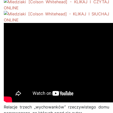
Relacje trzech „wychowanków” rzeczywistego domu