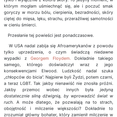
którym mogłam uśmiechnąć się, ale i poczuć smak
goryczy w morzu bólu, cierpienia, bezradności, skóry
ciętej do mięsa, lęku, strachu, przeraźliwej samotności
w cieniu śmierci.
Przesłanie tej powieści jest ponadczasowe.
W USA nadal zabija się Afroamerykanów z powodu
tylko uprzedzenia, o czym świadczą niedawne
wypadki z
Georgem Floydem.
Dokładnie takiego
samego, którego doświadczył wraz z jego
konsekwencjami Elwood. Ludzkość nadal szuka
„chłopców do bicia”. Najpierw byli Żydzi, potem czarni,
a teraz LGBT. Tak jakby nienawiść nie znosiła próżni.
Jakby przemoc wobec innych była
jedyną
dostatecznie silną dźwignią, by wprowadzić świat w
ruch
. A może dlatego, że pozwalają na to strach,
obojętność i milczenie większości? Dokładnie to
zrozumiał główny bohater, który zamienił milczenie w