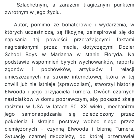
Szlachetnym, a zarazem tragicznym punktem
zwrotnym w jego życiu.
Autor, pomimo że bohaterowie i wydarzenia, w
których uczestniczą, są fikcyjne, zainspirował się do
napisania tej powieści przerażającymi faktami
nagłośnionymi przez media, dotyczącymi Dozier
School Boys w Marianna w stanie Floryda. Na
podstawie wspomnień byłych wychowanków, raportu
zgonów i pochówków, artykułów i relacji
umieszczanych na stronie internetowej, która w tej
chwili już nie istnieje (sprawdziłam), stworzył historię
Elwooda i jego przyjaciela Turnera. Dwóch czarnych
nastolatków w domu poprawczym, aby pokazać skalę
rasizmu w USA w latach 60. XX wieku, mechanizm
jego samonapędzania się dziedziczony przez
pokolenia i skrajne postawy wobec niego przez
ciemiężonych – czynną Elwooda i bierną Turnera.
Sytuację czarnej młodzieży, do której przemawiał