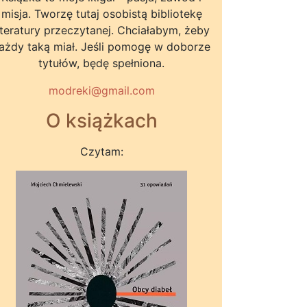
misja. Tworzę tutaj osobistą bibliotekę
iteratury przeczytanej. Chciałabym, żeby
ażdy taką miał. Jeśli pomogę w doborze
tytułów, będę spełniona.
modreki@gmail.com
O książkach
Czytam: