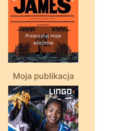
Wstecz
Dalej
Przeczytaj moje
wrażenia
Moja publikacja