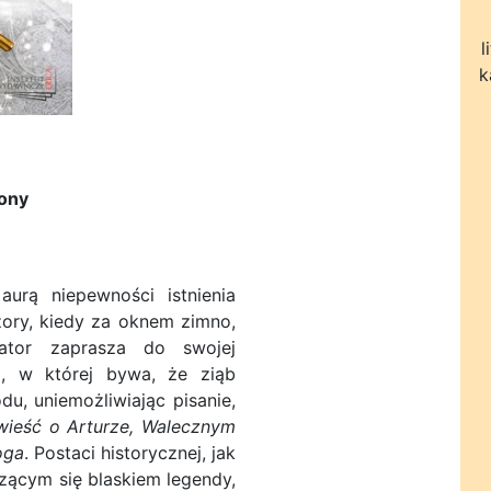
l
k
rony
aurą niepewności istnienia
ory, kiedy za oknem zimno,
rator zaprasza do swojej
li, w której bywa, że ziąb
du, uniemożliwiając pisanie,
ieść o Arturze, Walecznym
oga
. Postaci historycznej, jak
rzącym się blaskiem legendy,