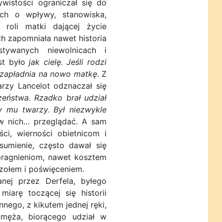
wistości ograniczał się do
ch o wpływy, stanowiska,
 roli matki dającej życie
h zapomniała nawet historia
stywanych niewolnicach i
st było
jak cielę. Jeśli rodzi
i zapładnia na nowo matkę
. Z
arzy Lancelot odznaczał się
zeństwa. Rzadko brał udział
ły mu twarzy. Był niezwykle
 w nich… przeglądać. A sam
ci, wierności obietnicom i
sumienie, często dawał się
pragnieniom, nawet kosztem
zołem i poświęceniem.
anej przez Derfela, byłego
miarę toczącej się historii
nego, z kikutem jednej ręki,
męża, biorącego udział w