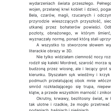
wydarzeniach świata przeszłego. Pełneg
wojen, przelanej krwi kobiet i dzieci, po
Bela, czarów, magii, rzucanych i odcz
przyrodzie wieszczących przyszłość, siec
utkanej przez bohaterów powieści. Od
pozłoty, obnażonego, w którym śmierć
wyznaczały normę, ponad którą stali uprzywi
A wszystko to stworzone słowem w
literackie obrazy w 3D.
Nie tylko widziałam ciemność nocy roz
rodził się kaleki Mordred, szarość morza sp
budzoną przez wiosnę, ale i lecący grot 
kierunku. Słyszałam syk wiedźmy i krzyk
podmuch przelatującej obok mnie włóczn
smród rozkładającego się trupa, niepe
klątw, a przede wszystkim marność i zniko
Okrutny, krwawy, bezlitosny świat, w
tak ulotne i rzadkie, że mogło przetrwać
podaniach, baśniach i pieśniach.