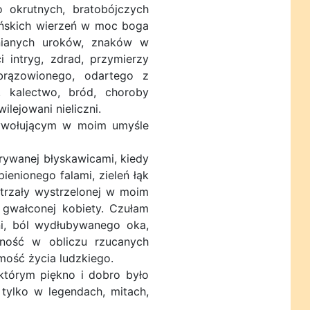
o okrutnych, bratobójczych
gańskich wierzeń w moc boga
ynianych uroków, znaków w
i intryg, zdrad, przymierzy
brązowionego, odartego z
, kalectwo, bród, choroby
lejowani nieliczni.
ywołującym w moim umyśle
rywanej błyskawicami, kiedy
ienionego falami, zieleń łąk
strzały wystrzelonej w moim
 gwałconej kobiety. Czułam
i, ból wydłubywanego oka,
wność w obliczu rzucanych
mość życia ludzkiego.
 którym piękno i dobro było
 tylko w legendach, mitach,