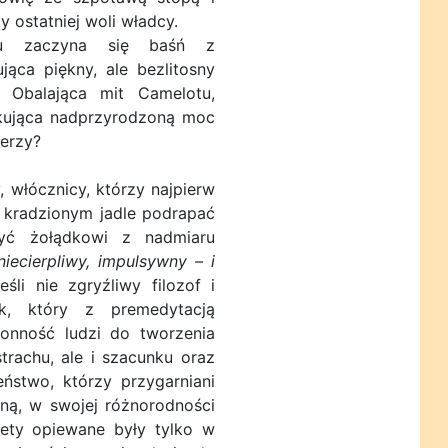
 ostatniej woli władcy.
u zaczyna się baśń z
ąca piękny, ale bezlitosny
. Obalająca mit Camelotu,
skująca nadprzyrodzoną moc
cerzy?
, włócznicy, którzy najpierw
, kradzionym jadle podrapać
yć żołądkowi z nadmiaru
 niecierpliwy, impulsywny – i
eśli nie zgryźliwy filozof i
nik, który z premedytacją
onność ludzi do tworzenia
strachu, ale i szacunku oraz
ństwo, którzy przygarniani
zną, w swojej różnorodności
iety opiewane były tylko w