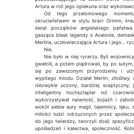
Artura w roli jego opiekuna oraz wykonawcy
Od tego przełomowego moment
okrucieństwem w stylu braci Grimm, kreuj
świat początków angielskiego państwa
gasząca blask legendy o Avalonie, dema
Merlina, uczłowieczająca Artura i jego… ry
Nie.
Nie było w niej rycerzy. Byli wojownicy
gwałcili, a potem plądrowali, by po sutym
się po zawszonym przyrodzeniu i ulż
wypitego miodu. Działał Merlin,
złośliwy,
niezwykle uczony
, bardziej sceptyczny, j
inteligentny hochsztapler niż czarow
wykorzystywał naiwność, bojaźń i zabob
wokół siebie aury magii, tajemnicy, lęku, 
miłości ludzi odrzuconych przez społecze
do jego twierdzy, tworzyli dość specyfic
upośledzeń i kalectwa, społeczność. Kob