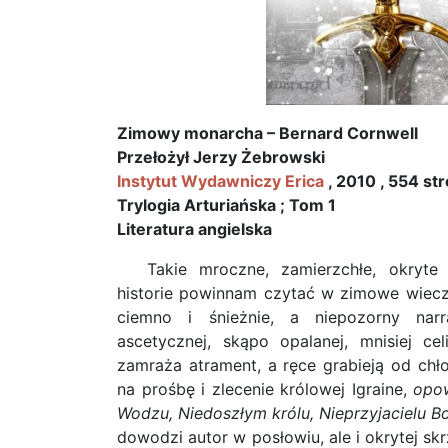
Zimowy monarcha – Bernard Cornwell
Przełożył Jerzy Żebrowski
Instytut Wydawniczy Erica
, 2010 , 554 st
Trylogia Arturiańska ; Tom 1
Literatura angielska
Takie mroczne, zamierzchłe, okryte 
historie powinnam czytać w zimowe wiecz
ciemno i śnieżnie, a niepozorny nar
ascetycznej, skąpo opalanej, mnisiej ce
zamraża atrament, a ręce grabieją od chło
na prośbę i zlecenie królowej Igraine,
opow
Wodzu, Niedoszłym królu, Nieprzyjacielu B
dowodzi autor w posłowiu, ale i okrytej sk