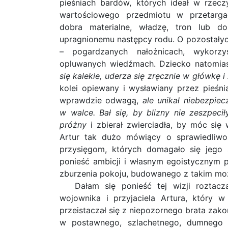
pieśniach bardów, których ideał w rzeczy
wartościowego przedmiotu w przetarga
dobra materialne, władzę, tron lub do
upragnionemu następcy rodu. O pozostałyc
– pogardzanych nałożnicach, wykorzy
opluwanych wiedźmach. Dziecko natomia
się kalekie, uderza się zręcznie w główkę 
kolei opiewany i wysławiany przez pieśni
wprawdzie odwagą,
ale unikał niebezpiec
w walce. Bał się, by blizny nie zeszpeci
próżny
i zbierał zwierciadła, by móc się
Artur tak dużo mówiący o sprawiedliwoś
przysięgom, których domagało się jego 
ponieść ambicji i własnym egoistycznym 
zburzenia pokoju, budowanego z takim mo
Dałam się ponieść tej wizji roztacz
wojownika i przyjaciela Artura, który w 
przeistaczał się z niepozornego brata zakon
w postawnego, szlachetnego, dumnego 