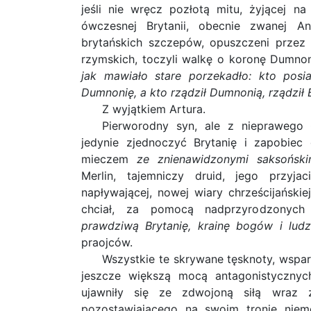
jeśli nie wręcz pozłotą mitu, żyjącej n
ówczesnej Brytanii, obecnie zwanej A
brytańskich szczepów, opuszczeni prze
rzymskich, toczyli walkę o koronę Dumnon
jak mawiało stare porzekadło: kto posi
Dumnonię, a kto rządził Dumnonią, rządził 
Z wyjątkiem Artura.
Pierworodny syn, ale z nieprawego ł
jedynie zjednoczyć Brytanię i zapobiec 
mieczem
ze znienawidzonymi saksoński
Merlin, tajemniczy druid, jego przyja
napływającej, nowej wiary chrześcijańskie
chciał, za pomocą nadprzyrodzonyc
prawdziwą Brytanię, krainę bogów i ludz
praojców.
Wszystkie te skrywane tęsknoty, wspar
jeszcze większą mocą antagonistycznych
ujawniły się ze zdwojoną siłą wraz z
pozostawiającego na swoim tronie nie