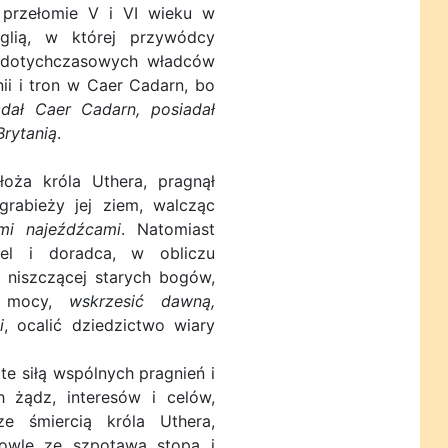
a przełomie V i VI wieku w
nglią, w której przywódcy
z dotychczasowych władców
ii i tron w Caer Cadarn, bo
adał Caer Cadarn, posiadał
Brytanią
.
oża króla Uthera, pragnął
grabieży jej ziem, walcząc
mi najeźdźcami
. Natomiast
ciel i doradca, w obliczu
j niszczącej starych bogów,
h mocy,
wskrzesić dawną,
i
, ocalić dziedzictwo wiary
te siłą wspólnych pragnień i
 żądz, interesów i celów,
e śmiercią króla Uthera,
mowlę ze szpotawą stopą i