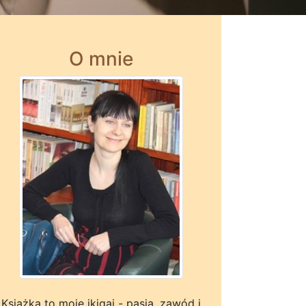
O mnie
Książka to moje ikigai - pasja, zawód i