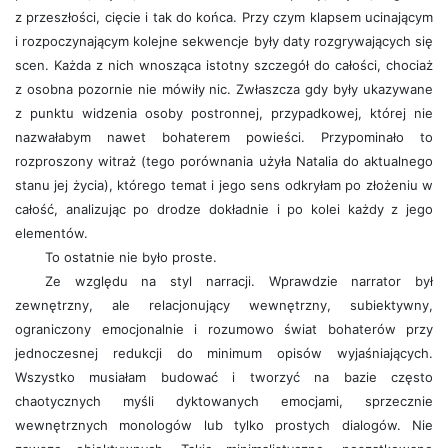
z przeszłości, cięcie i tak do końca. Przy czym klapsem ucinającym
i rozpoczynającym kolejne sekwencje były daty rozgrywających się
scen. Każda z nich wnosząca istotny szczegół do całości, chociaż
z osobna pozornie nie mówiły nic. Zwłaszcza gdy były ukazywane
z punktu widzenia osoby postronnej, przypadkowej, której nie
nazwałabym nawet bohaterem powieści. Przypominało to
rozproszony witraż (tego porównania użyła Natalia do aktualnego
stanu jej życia), którego temat i jego sens odkryłam po złożeniu w
całość, analizując po drodze dokładnie i po kolei każdy z jego
elementów.
To ostatnie nie było proste.
Ze względu na styl narracji. Wprawdzie narrator był
zewnętrzny, ale relacjonujący wewnętrzny, subiektywny,
ograniczony emocjonalnie i rozumowo świat bohaterów przy
jednoczesnej redukcji do minimum opisów wyjaśniających.
Wszystko musiałam budować i tworzyć na bazie często
chaotycznych myśli dyktowanych emocjami, sprzecznie
wewnętrznych monologów lub tylko prostych dialogów. Nie