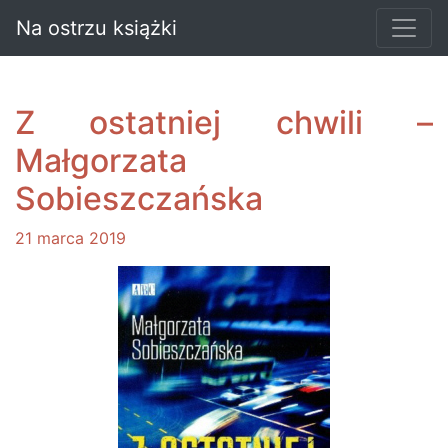
Na ostrzu książki
Z ostatniej chwili –
Małgorzata
Sobieszczańska
21 marca 2019