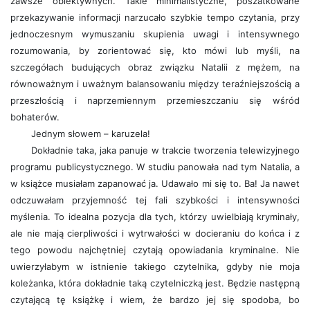
zawsze obiektywnych. Takie minimalistyczne, poszatkowane
przekazywanie informacji narzucało szybkie tempo czytania, przy
jednoczesnym wymuszaniu skupienia uwagi i intensywnego
rozumowania, by zorientować się, kto mówi lub myśli, na
szczegółach budujących obraz związku Natalii z mężem, na
równoważnym i uważnym balansowaniu między teraźniejszością a
przeszłością i naprzemiennym przemieszczaniu się wśród
bohaterów.
Jednym słowem – karuzela!
Dokładnie taka, jaka panuje w trakcie tworzenia telewizyjnego
programu publicystycznego. W studiu panowała nad tym Natalia, a
w książce musiałam zapanować ja. Udawało mi się to. Ba! Ja nawet
odczuwałam przyjemność tej fali szybkości i intensywności
myślenia. To idealna pozycja dla tych, którzy uwielbiają kryminały,
ale nie mają cierpliwości i wytrwałości w docieraniu do końca i z
tego powodu najchętniej czytają opowiadania kryminalne. Nie
uwierzyłabym w istnienie takiego czytelnika, gdyby nie moja
koleżanka, która dokładnie taką czytelniczką jest. Będzie następną
czytającą tę książkę i wiem, że bardzo jej się spodoba, bo