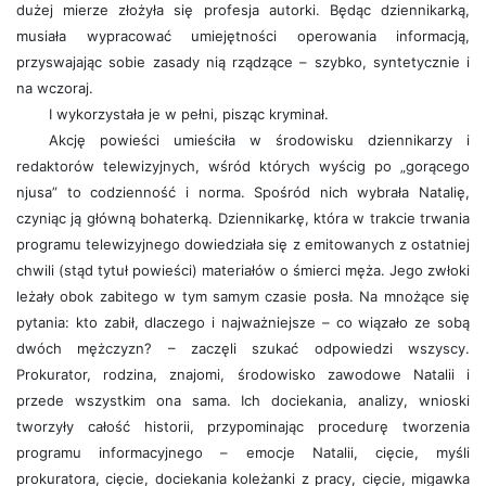
dużej mierze złożyła się profesja autorki. Będąc dziennikarką,
musiała wypracować umiejętności operowania informacją,
przyswajając sobie zasady nią rządzące – szybko, syntetycznie i
na wczoraj.
I wykorzystała je w pełni, pisząc kryminał.
Akcję powieści umieściła w środowisku dziennikarzy i
redaktorów telewizyjnych, wśród których wyścig po „gorącego
njusa” to codzienność i norma. Spośród nich wybrała Natalię,
czyniąc ją główną bohaterką. Dziennikarkę, która w trakcie trwania
programu telewizyjnego dowiedziała się z emitowanych z ostatniej
chwili (stąd tytuł powieści) materiałów o śmierci męża. Jego zwłoki
leżały obok zabitego w tym samym czasie posła. Na mnożące się
pytania: kto zabił, dlaczego i najważniejsze – co wiązało ze sobą
dwóch mężczyzn? – zaczęli szukać odpowiedzi wszyscy.
Prokurator, rodzina, znajomi, środowisko zawodowe Natalii i
przede wszystkim ona sama. Ich dociekania, analizy, wnioski
tworzyły całość historii, przypominając procedurę tworzenia
programu informacyjnego – emocje Natalii, cięcie, myśli
prokuratora, cięcie, dociekania koleżanki z pracy, cięcie, migawka