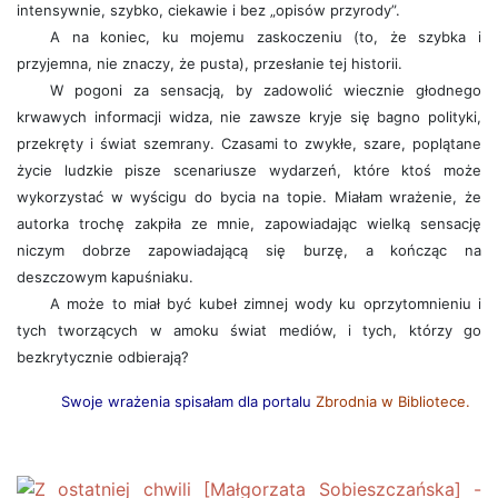
intensywnie, szybko, ciekawie i bez „opisów przyrody”.
A na koniec, ku mojemu zaskoczeniu (to, że szybka i
przyjemna, nie znaczy, że pusta), przesłanie tej historii.
W pogoni za sensacją, by zadowolić wiecznie głodnego
krwawych informacji widza, nie zawsze kryje się bagno polityki,
przekręty i świat szemrany. Czasami to zwykłe, szare, poplątane
życie ludzkie pisze scenariusze wydarzeń, które ktoś może
wykorzystać w wyścigu do bycia na topie. Miałam wrażenie, że
autorka trochę zakpiła ze mnie, zapowiadając wielką sensację
niczym dobrze zapowiadającą się burzę, a kończąc na
deszczowym kapuśniaku.
A może to miał być kubeł zimnej wody ku oprzytomnieniu i
tych tworzących w amoku świat mediów, i tych, którzy go
bezkrytycznie odbierają?
Swoje wrażenia spisałam dla portalu
Zbrodnia w Bibliotece
.