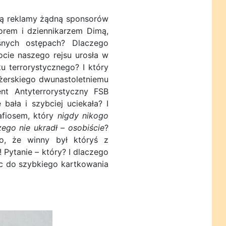
cą reklamy żądną sponsorów
orem i dziennikarzem Dimą,
śnych ostępach? Dlaczego
cie naszego rejsu urosła w
 terrorystycznego? I który
ażerskiego dwunastoletniemu
nt Antyterrorystyczny FSB
bała i szybciej uciekała? I
afiosem, który
nigdy nikogo
ego nie ukradł – osobiście
?
o, że winny był któryś z
 Pytanie – który? I dlaczego
ąc do szybkiego kartkowania