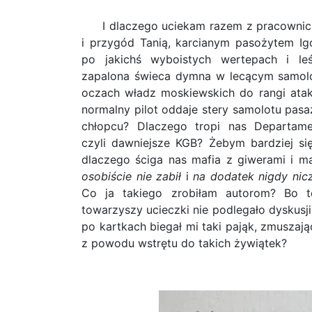
I dlaczego uciekam razem z pracowni
i przygód Tanią, karcianym pasożytem Ig
po jakichś wyboistych wertepach i le
zapalona świeca dymna w lecącym samolo
oczach władz moskiewskich do rangi ataku
normalny pilot oddaje stery samolotu pas
chłopcu? Dlaczego tropi nas Departame
czyli dawniejsze KGB? Żebym bardziej się 
dlaczego ściga nas mafia z giwerami i m
osobiście nie zabił
i
na dodatek nigdy nicz
Co ja takiego zrobiłam autorom? Bo t
towarzyszy ucieczki nie podlegało dyskusji!
po kartkach biegał mi taki pająk, zmuszaj
z powodu wstrętu do takich żywiątek?