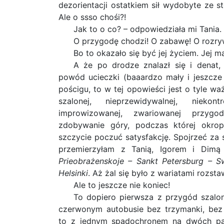
dezorientacji ostatkiem sił wydobyte ze s
Ale o ssso chośi?!
Jak to o co? – odpowiedziała mi Tania.
O przygodę chodzi! O zabawę! O rozry
Bo to okazało się być jej życiem. Jej m
A że po drodze znalazł się i denat, 
powód ucieczki (baaardzo mały i jeszcze 
pościgu, to w tej opowieści jest o tyle wa
szalonej, nieprzewidywalnej, niekontr
improwizowanej, zwariowanej przyg
zdobywanie góry, podczas której okrop
szczycie poczuć satysfakcję. Spojrzeć za s
przemierzyłam z Tanią, Igorem i Dim
Prieobrażenskoje – Sankt Petersburg – S
Helsinki
. Aż żal się było z wariatami rozsta
Ale to jeszcze nie koniec!
To dopiero pierwsza z przygód szalon
czerwonym autobusie bez trzymanki, bez
to z jednym spadochronem na dwóch pas