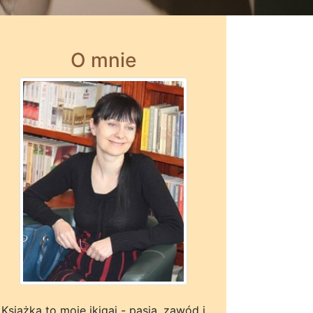
O mnie
Książka to moje ikigai - pasja, zawód i