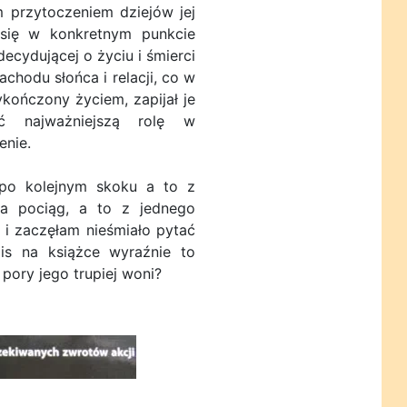
m przytoczeniem dziejów jej
 się w konkretnym punkcie
decydującej o życiu i śmierci
chodu słońca i relacji, co w
wykończony życiem, zapijał je
ć najważniejszą rolę w
enie.
 po kolejnym skoku a to z
na pociąg, a to z jednego
i zaczęłam nieśmiało pytać
is na książce wyraźnie to
 pory jego trupiej woni?