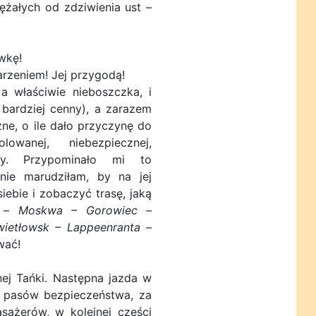
tężałych od zdziwienia ust –
wkę!
arzeniem! Jej przygodą!
a właściwie nieboszczka, i
bardziej cenny), a zarazem
żne, o ile dało przyczynę do
olowanej, niebezpiecznej,
ody. Przypominało mi to
nie marudziłam, by na jej
iebie i zobaczyć trasę, jaką
ą –
Moskwa – Gorowiec –
wietłowsk – Lappeenranta –
wać!
ej Tańki. Następna jazda w
 pasów bezpieczeństwa, za
ażerów, w kolejnej części