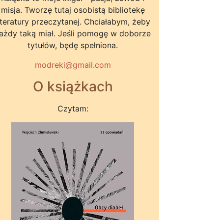
misja. Tworzę tutaj osobistą bibliotekę
iteratury przeczytanej. Chciałabym, żeby
ażdy taką miał. Jeśli pomogę w doborze
tytułów, będę spełniona.
modreki@gmail.com
O książkach
Czytam: