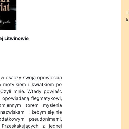
l
k
ej Litwinowie
rów osaczy swoją opowieścią
a motylkiem i kwiatkiem po
 Czyli mnie. Wtedy powieść
D opowiadaną flegmatykowi,
zmiennym torem myślenia
nazwiskami i, żebym się nie
dodatkowymi pseudonimami,
 Przeskakujących z jednej