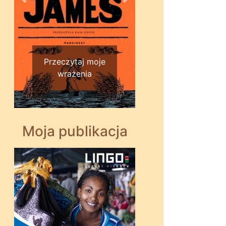
Wstecz
Dalej
Przeczytaj moje
wrażenia
Moja publikacja