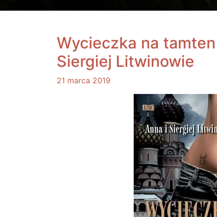
Wycieczka na tamten 
Siergiej Litwinowie
21 marca 2019