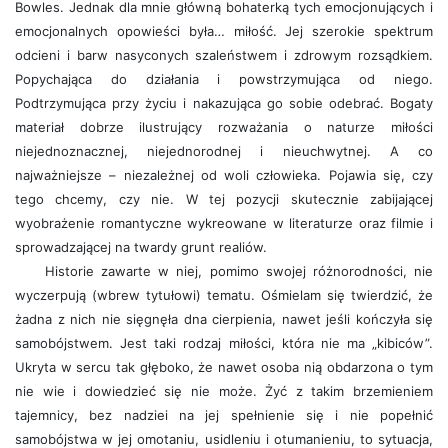
Bowles. Jednak dla mnie główną bohaterką tych emocjonujących i
emocjonalnych opowieści była… miłość. Jej szerokie spektrum
odcieni i barw nasyconych szaleństwem i zdrowym rozsądkiem.
Popychająca do działania i powstrzymująca od niego.
Podtrzymująca przy życiu i nakazująca go sobie odebrać. Bogaty
materiał dobrze ilustrujący rozważania o naturze miłości
niejednoznacznej, niejednorodnej i nieuchwytnej. A co
najważniejsze – niezależnej od woli człowieka. Pojawia się, czy
tego chcemy, czy nie. W tej pozycji skutecznie zabijającej
wyobrażenie romantyczne wykreowane w literaturze oraz filmie i
sprowadzającej na twardy grunt realiów.
Historie zawarte w niej, pomimo swojej różnorodności, nie
wyczerpują (wbrew tytułowi) tematu. Ośmielam się twierdzić, że
żadna z nich nie sięgnęła dna cierpienia, nawet jeśli kończyła się
samobójstwem. Jest taki rodzaj miłości, która nie ma „kibiców”.
Ukryta w sercu tak głęboko, że nawet osoba nią obdarzona o tym
nie wie i dowiedzieć się nie może. Żyć z takim brzemieniem
tajemnicy, bez nadziei na jej spełnienie się i nie popełnić
samobójstwa w jej omotaniu, usidleniu i otumanieniu, to sytuacja,