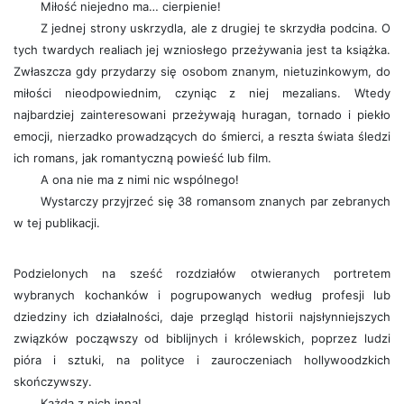
Miłość niejedno ma… cierpienie!
Z jednej strony uskrzydla, ale z drugiej te skrzydła podcina. O
tych twardych realiach jej wzniosłego przeżywania jest ta książka.
Zwłaszcza gdy przydarzy się osobom znanym, nietuzinkowym, do
miłości nieodpowiednim, czyniąc z niej mezalians. Wtedy
najbardziej zainteresowani przeżywają huragan, tornado i piekło
emocji, nierzadko prowadzących do śmierci, a reszta świata śledzi
ich romans, jak romantyczną powieść lub film.
A ona nie ma z nimi nic wspólnego!
Wystarczy przyjrzeć się 38 romansom znanych par zebranych
w tej publikacji.
Podzielonych na sześć rozdziałów otwieranych portretem
wybranych kochanków i pogrupowanych według profesji lub
dziedziny ich działalności, daje przegląd historii najsłynniejszych
związków począwszy od biblijnych i królewskich, poprzez ludzi
pióra i sztuki, na polityce i zauroczeniach hollywoodzkich
skończywszy.
Każda z nich inna!