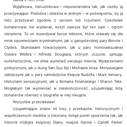
Wyjątkowa, nietuzinkowa i niepowtarzalna tak, jak osoby ją
przeżywające. Podobna i zbieżna w jednym – w poświęceniu, by ją
móc przeżywać zgodnie z sercem lub rozumem. Cokolwiek
bohaterowie nie wybierali, koszt zawsze był ten sam – ogrom
cierpienia. To on wywoływał burze miłosne, które stawały się dla
mnie opowieściami kryminalnymi, jak u gangsterskiej pary Bonnie i
Clyde’a. Skandalami towarzyskimi, jak u pary homoseksualnej
Oskara Wilde’a i Alfreda Douglasa, których uczucie, ujmując
eufemistycznie,
nie śmie wymówić swojego imienia
. Wydarzeniami
politycznymi, jak u Aung San Suu Kyi i Michaela Arisa. Motywacjami
zabójczymi jak u pary samobójców Księcia Rudolfa i Marii Vetsery.
Historiami sensacyjnymi, jak u Romana Polańskiego i Sharon Tate.
Mogłabym tak wymieniać w nieskończoność, uzupełniając listę
bohaterów również o biografie w niej nieujęte.
Wszystkie przeciekawe!
Uzupełniające znane mi losy z przekazów historycznych i
współczesnych mediów o nieznany dotąd punkt spojrzenia tak, jak
historia trójkąta księżnej Diany, księcia Karola i Camilli Parker