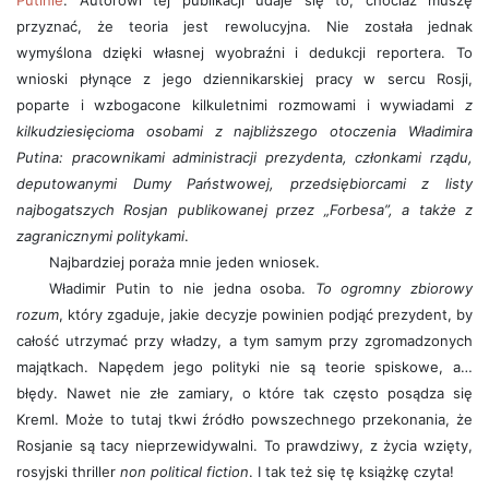
Putinie
. Autorowi tej publikacji udaje się to, chociaż muszę
przyznać, że teoria jest rewolucyjna. Nie została jednak
wymyślona dzięki własnej wyobraźni i dedukcji reportera. To
wnioski płynące z jego dziennikarskiej pracy w sercu Rosji,
poparte i wzbogacone kilkuletnimi rozmowami i wywiadami
z
kilkudziesięcioma osobami z najbliższego otoczenia Władimira
Putina: pracownikami administracji prezydenta, członkami rządu,
deputowanymi Dumy Państwowej, przedsiębiorcami z listy
najbogatszych Rosjan publikowanej przez „Forbesa”, a także z
zagranicznymi politykami
.
Najbardziej poraża mnie jeden wniosek.
Władimir Putin to nie jedna osoba.
To ogromny zbiorowy
rozum
, który zgaduje, jakie decyzje powinien podjąć prezydent, by
całość utrzymać przy władzy, a tym samym przy zgromadzonych
majątkach. Napędem jego polityki nie są teorie spiskowe, a…
błędy. Nawet nie złe zamiary, o które tak często posądza się
Kreml. Może to tutaj tkwi źródło powszechnego przekonania, że
Rosjanie są tacy nieprzewidywalni. To prawdziwy, z życia wzięty,
rosyjski thriller
non political fiction
. I tak też się tę książkę czyta!