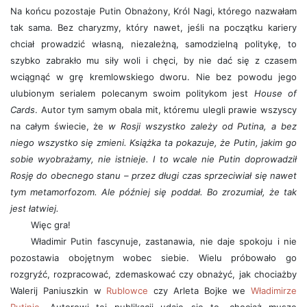
Na końcu pozostaje Putin Obnażony, Król Nagi, którego nazwałam
tak sama. Bez charyzmy, który nawet, jeśli na początku kariery
chciał prowadzić własną, niezależną, samodzielną politykę, to
szybko zabrakło mu siły woli i chęci, by nie dać się z czasem
wciągnąć w grę kremlowskiego dworu. Nie bez powodu jego
ulubionym serialem polecanym swoim politykom jest
House of
Cards
. Autor tym samym obala mit, któremu ulegli prawie wszyscy
na całym świecie, że
w Rosji wszystko zależy od Putina, a bez
niego wszystko się zmieni. Książka ta pokazuje, że Putin, jakim go
sobie wyobrażamy, nie istnieje. I to wcale nie Putin doprowadził
Rosję do obecnego stanu – przez długi czas sprzeciwiał się nawet
tym metamorfozom. Ale później się poddał. Bo zrozumiał, że tak
jest łatwiej.
Więc gra!
Władimir Putin fascynuje, zastanawia, nie daje spokoju i nie
pozostawia obojętnym wobec siebie. Wielu próbowało go
rozgryźć, rozpracować, zdemaskować czy obnażyć, jak chociażby
Walerij Paniuszkin w
Rublowce
czy Arleta Bojke we
Władimirze