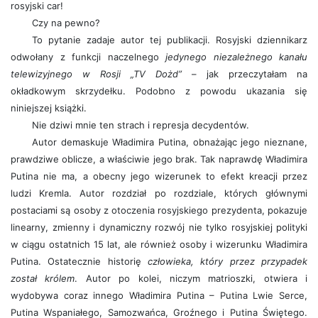
rosyjski car!
Czy na pewno?
To pytanie zadaje autor tej publikacji. Rosyjski dziennikarz
odwołany z funkcji naczelnego
jedynego niezależnego kanału
telewizyjnego w Rosji „TV Dożd”
– jak przeczytałam na
okładkowym skrzydełku. Podobno z powodu ukazania się
niniejszej książki.
Nie dziwi mnie ten strach i represja decydentów.
Autor demaskuje Władimira Putina, obnażając jego nieznane,
prawdziwe oblicze, a właściwie jego brak. Tak naprawdę Władimira
Putina nie ma, a obecny jego wizerunek to efekt kreacji przez
ludzi Kremla. Autor rozdział po rozdziale, których głównymi
postaciami są osoby z otoczenia rosyjskiego prezydenta, pokazuje
linearny, zmienny i dynamiczny rozwój nie tylko rosyjskiej polityki
w ciągu ostatnich 15 lat, ale również osoby i wizerunku Władimira
Putina. Ostatecznie historię
człowieka, który przez przypadek
został królem
. Autor po kolei, niczym matrioszki, otwiera i
wydobywa coraz innego Władimira Putina – Putina Lwie Serce,
Putina Wspaniałego, Samozwańca, Groźnego i Putina Świętego.