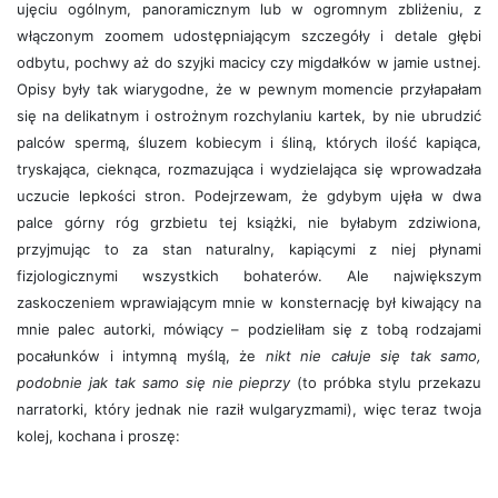
ujęciu ogólnym, panoramicznym lub w ogromnym zbliżeniu, z
włączonym zoomem udostępniającym szczegóły i detale głębi
odbytu, pochwy aż do szyjki macicy czy migdałków w jamie ustnej.
Opisy były tak wiarygodne, że w pewnym momencie przyłapałam
się na delikatnym i ostrożnym rozchylaniu kartek, by nie ubrudzić
palców spermą, śluzem kobiecym i śliną, których ilość kapiąca,
tryskająca, cieknąca, rozmazująca i wydzielająca się wprowadzała
uczucie lepkości stron. Podejrzewam, że gdybym ujęła w dwa
palce górny róg grzbietu tej książki, nie byłabym zdziwiona,
przyjmując to za stan naturalny, kapiącymi z niej płynami
fizjologicznymi wszystkich bohaterów. Ale największym
zaskoczeniem wprawiającym mnie w konsternację był kiwający na
mnie palec autorki, mówiący – podzieliłam się z tobą rodzajami
pocałunków i intymną myślą, że
nikt nie całuje się tak samo,
podobnie jak tak samo się nie pieprzy
(to próbka stylu przekazu
narratorki, który jednak nie raził wulgaryzmami), więc teraz twoja
kolej, kochana i proszę: