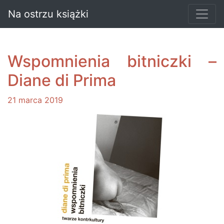
Na ostrzu książki
Wspomnienia bitniczki –
Diane di Prima
21 marca 2019