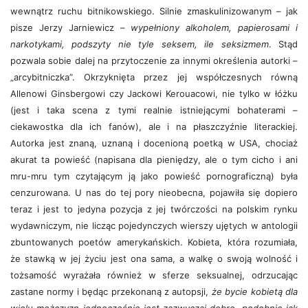
wewnątrz ruchu bitnikowskiego. Silnie zmaskulinizowanym – jak
pisze Jerzy Jarniewicz –
wypełniony alkoholem, papierosami i
narkotykami, podszyty nie tyle seksem, ile seksizmem
. Stąd
pozwala sobie dalej na przytoczenie za innymi określenia autorki –
„arcybitniczka”. Okrzyknięta przez jej współczesnych równą
Allenowi Ginsbergowi czy Jackowi Kerouacowi, nie tylko w łóżku
(jest i taka scena z tymi realnie istniejącymi bohaterami –
ciekawostka dla ich fanów), ale i na płaszczyźnie literackiej.
Autorka jest znaną, uznaną i docenioną poetką w USA, chociaż
akurat ta powieść (napisana dla pieniędzy, ale o tym cicho i ani
mru-mru tym czytającym ją jako powieść pornograficzną) była
cenzurowana. U nas do tej pory nieobecna, pojawiła się dopiero
teraz i jest to jedyna pozycja z jej twórczości na polskim rynku
wydawniczym, nie licząc pojedynczych wierszy ujętych w antologii
zbuntowanych poetów amerykańskich. Kobieta, która rozumiała,
że stawką w jej życiu jest ona sama, a walkę o swoją wolność i
tożsamość wyrażała również w sferze seksualnej, odrzucając
zastane normy i będąc przekonaną z autopsji,
że bycie kobietą dla