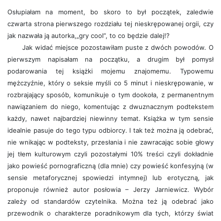
Osłupiałam na moment, bo skoro to był początek, zaledwie
czwarta strona pierwszego rozdziału tej nieskrępowanej orgii, czy
jak nazwała ją autorka,„gry cool”, to co będzie dalej!?
Jak widać miejsce pozostawiłam puste z dwóch powodów. O
pierwszym napisałam na początku, a drugim był pomysł
podarowania tej książki mojemu znajomemu. Typowemu
mężczyźnie, który o seksie myśli co 5 minut i nieskrępowanie, w
rozbrajający sposób, komunikuje o tym dookoła, z permanentnym
nawiązaniem do niego, komentując z dwuznacznym podtekstem
każdy, nawet najbardziej niewinny temat. Książka w tym sensie
idealnie pasuje do tego typu odbiorcy. I tak też można ją odebrać,
nie wnikając w podteksty, przesłania i nie zawracając sobie głowy
jej tłem kulturowym czyli pozostałymi 10% treści czyli dokładnie
jako powieść pornograficzną (dla mnie) czy powieść konfesyjną (w
sensie metaforycznej spowiedzi intymnej) lub erotyczną, jak
proponuje również autor posłowia – Jerzy Jarniewicz. Wybór
zależy od standardów czytelnika. Można też ją odebrać jako
przewodnik o charakterze poradnikowym dla tych, którzy świat