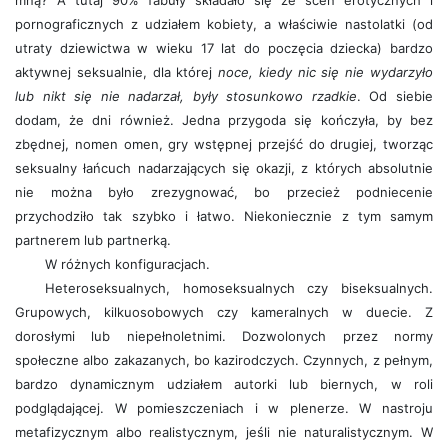
mną? A tutaj 90% fabuły składało się ze scen erotycznych i
pornograficznych z udziałem kobiety, a właściwie nastolatki (od
utraty dziewictwa w wieku 17 lat do poczęcia dziecka) bardzo
aktywnej seksualnie, dla której
noce, kiedy nic się nie wydarzyło
lub nikt się nie nadarzał, były stosunkowo rzadkie
. Od siebie
dodam, że dni również. Jedna przygoda się kończyła, by bez
zbędnej, nomen omen, gry wstępnej przejść do drugiej, tworząc
seksualny łańcuch nadarzających się okazji, z których absolutnie
nie można było zrezygnować, bo przecież podniecenie
przychodziło tak szybko i łatwo. Niekoniecznie z tym samym
partnerem lub partnerką.
W różnych konfiguracjach.
Heteroseksualnych, homoseksualnych czy biseksualnych.
Grupowych, kilkuosobowych czy kameralnych w duecie. Z
dorosłymi lub niepełnoletnimi. Dozwolonych przez normy
społeczne albo zakazanych, bo kazirodczych. Czynnych, z pełnym,
bardzo dynamicznym udziałem autorki lub biernych, w roli
podglądającej. W pomieszczeniach i w plenerze. W nastroju
metafizycznym albo realistycznym, jeśli nie naturalistycznym. W