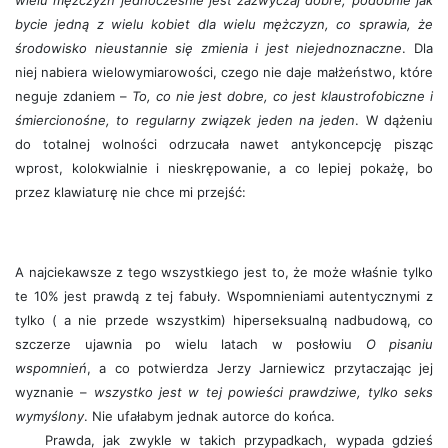
wielu mężczyzn jednocześnie jest zazwyczaj dobre, podobnie jak
bycie jedną z wielu kobiet dla wielu mężczyzn, co sprawia, że
środowisko nieustannie się zmienia i jest niejednoznaczne
. Dla
niej nabiera wielowymiarowości, czego nie daje małżeństwo, które
neguje zdaniem –
To, co nie jest dobre, co jest klaustrofobiczne i
śmiercionośne, to regularny związek jeden na jeden
. W dążeniu
do totalnej wolności odrzucała nawet antykoncepcję pisząc
wprost, kolokwialnie i nieskrępowanie, a co lepiej pokażę, bo
przez klawiaturę nie chce mi przejść:
A najciekawsze z tego wszystkiego jest to, że może właśnie tylko
te 10% jest prawdą z tej fabuły. Wspomnieniami autentycznymi z
tylko ( a nie przede wszystkim) hiperseksualną nadbudową, co
szczerze ujawnia po wielu latach w posłowiu
O pisaniu
wspomnień
, a co potwierdza Jerzy Jarniewicz przytaczając jej
wyznanie –
wszystko jest w tej powieści prawdziwe, tylko seks
wymyślony
. Nie ufałabym jednak autorce do końca.
Prawda, jak zwykle w takich przypadkach, wypada gdzieś