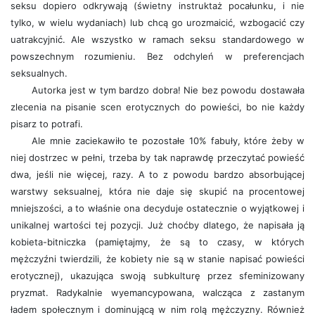
seksu dopiero odkrywają (świetny instruktaż pocałunku, i nie
tylko, w wielu wydaniach) lub chcą go urozmaicić, wzbogacić czy
uatrakcyjnić. Ale wszystko w ramach seksu standardowego w
powszechnym rozumieniu. Bez odchyleń w preferencjach
seksualnych.
Autorka jest w tym bardzo dobra! Nie bez powodu dostawała
zlecenia na pisanie scen erotycznych do powieści, bo nie każdy
pisarz to potrafi.
Ale mnie zaciekawiło te pozostałe 10% fabuły, które żeby w
niej dostrzec w pełni, trzeba by tak naprawdę przeczytać powieść
dwa, jeśli nie więcej, razy. A to z powodu bardzo absorbującej
warstwy seksualnej, która nie daje się skupić na procentowej
mniejszości, a to właśnie ona decyduje ostatecznie o wyjątkowej i
unikalnej wartości tej pozycji. Już choćby dlatego, że napisała ją
kobieta-bitniczka (pamiętajmy, że są to czasy, w których
mężczyźni twierdzili, że kobiety nie są w stanie napisać powieści
erotycznej), ukazująca swoją subkulturę przez sfeminizowany
pryzmat. Radykalnie wyemancypowana, walcząca z zastanym
ładem społecznym i dominującą w nim rolą mężczyzny. Również