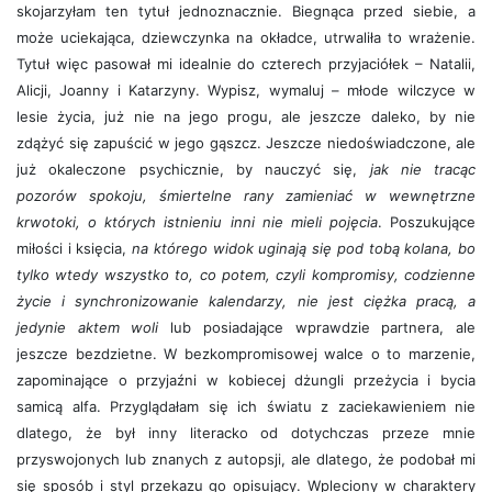
skojarzyłam ten tytuł jednoznacznie. Biegnąca przed siebie, a
może uciekająca, dziewczynka na okładce, utrwaliła to wrażenie.
Tytuł więc pasował mi idealnie do czterech przyjaciółek – Natalii,
Alicji, Joanny i Katarzyny. Wypisz, wymaluj – młode wilczyce w
lesie życia, już nie na jego progu, ale jeszcze daleko, by nie
zdążyć się zapuścić w jego gąszcz. Jeszcze niedoświadczone, ale
już okaleczone psychicznie, by nauczyć się,
jak nie tracąc
pozorów spokoju, śmiertelne rany zamieniać w wewnętrzne
krwotoki, o których istnieniu inni nie mieli pojęcia
. Poszukujące
miłości i księcia,
na którego widok uginają się pod tobą kolana, bo
tylko wtedy wszystko to, co potem, czyli kompromisy, codzienne
życie i synchronizowanie kalendarzy, nie jest ciężka pracą, a
jedynie aktem woli
lub posiadające wprawdzie partnera, ale
jeszcze bezdzietne. W bezkompromisowej walce o to marzenie,
zapominające o przyjaźni w kobiecej dżungli przeżycia i bycia
samicą alfa. Przyglądałam się ich światu z zaciekawieniem nie
dlatego, że był inny literacko od dotychczas przeze mnie
przyswojonych lub znanych z autopsji, ale dlatego, że podobał mi
się sposób i styl przekazu go opisujący. Wpleciony w charaktery