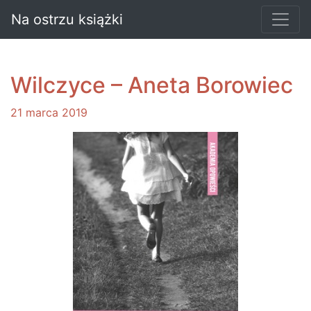
Na ostrzu książki
Wilczyce – Aneta Borowiec
21 marca 2019