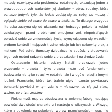
metody rozwiązywania problemów rodzinnych, ukazującą jeden z
prawdopodobnych wariantów jej skutków – obraz rodziny, która
oznacza jedynie tyle, że ludzie zadają się ze sobą, bo muszą, i
oglądają siebie od czasu do czasu w bieliźnie
. To dlatego przygoda
literacka zaczyna się od ukazania najmłodszego pokolenia kobiet
uciekających przed problemami emocjonalnymi, niepotrafiących
poradzić sobie ze zmiennością życia, wymykającemu się wszelkim
próbom kontroli i mających trudne relacje lub ich całkowity brak, z
matkami. Pośrednio tłumaczy dziedziczenie spuścizny stosowania
błędnych metod radzenia sobie z przeszkodami na drodze życia.
Ostatecznie historia rodziny Natalii przekazuje jedno
przesłanie – prawda i tylko prawda może być fundamentem
budowania nie tylko relacji w rodzinie, ale i w ogóle relacji z innymi
ludźmi. Przesłanie, które tak trafnie ujęły i często powtarzały
bohaterki powieści w tym zdaniu –
nieważne, co się już stało,
ważne, co z tym zrobimy
.
Piękna myśl, mądrze obudowana w zmienną fabułę, nadającą
powieści dwoistości charakteru i nastroju o wilczycach z Wilczyc,
które z pokolenia na pokolenie, wbrew przeciwnościom losu, nie