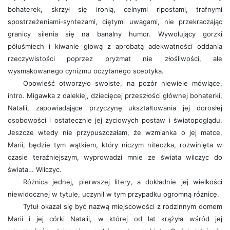
bohaterek, skrzył się ironią, celnymi ripostami, trafnymi
spostrzeżeniami-syntezami, ciętymi uwagami, nie przekraczając
granicy silenia się na banalny humor. Wywołujący gorzki
półuśmiech i kiwanie głową z aprobatą adekwatności oddania
rzeczywistości poprzez pryzmat nie złośliwości, ale
wysmakowanego cynizmu oczytanego sceptyka.
Opowieść otworzyło swoiste, na pozór niewiele mówiące,
intro. Migawka z dalekiej, dziecięcej przeszłości głównej bohaterki,
Natalii, zapowiadające przyczynę ukształtowania jej dorosłej
osobowości i ostatecznie jej życiowych postaw i światopoglądu.
Jeszcze wtedy nie przypuszczałam, że wzmianka o jej matce,
Marii, będzie tym wątkiem, który niczym niteczka, rozwinięta w
czasie teraźniejszym, wyprowadzi mnie ze świata wilczyc do
świata… Wilczyc.
Różnica jednej, pierwszej litery, a dokładnie jej wielkości
niewidocznej w tytule, uczynił w tym przypadku ogromną różnicę.
Tytuł okazał się być nazwą miejscowości z rodzinnym domem
Marii i jej córki Natalii, w której od lat krążyła wśród jej