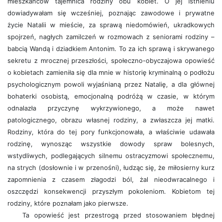
mieszkańców tajemnica rodziny obu kobiet. O jej istnieniu
dowiadywałam się wcześniej, poznając zawodowe i prywatne
życie Natalii w mieście, za sprawą niedomówień, ukradkowych
spojrzeń, nagłych zamilczeń w rozmowach z seniorami rodziny –
babcią Wandą i dziadkiem Antonim. To za ich sprawą i skrywanego
sekretu z mrocznej przeszłości, społeczno-obyczajowa opowieść
o kobietach zamieniła się dla mnie w historię kryminalną o podłożu
psychologicznym powoli wyjaśnianą przez Natalię, a dla głównej
bohaterki osobistą, emocjonalną podróżą w czasie, w którym
odnalazła przyczynę wykrzywionego, a może nawet
patologicznego, obrazu własnej rodziny, a zwłaszcza jej matki.
Rodziny, która do tej pory funkcjonowała, a właściwie udawała
rodzinę, wynosząc wszystkie dowody spraw bolesnych,
wstydliwych, podlegających silnemu ostracyzmowi społecznemu,
na strych (dosłownie i w przenośni), łudząc się, że miłosierny kurz
zapomnienia z czasem złagodzi ból, żal nieodwracalnego i
oszczędzi konsekwencji przyszłym pokoleniom. Kobietom tej
rodziny, które poznałam jako pierwsze.
Ta opowieść jest przestrogą przed stosowaniem błędnej