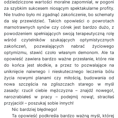
odziedziczone wartości moralne zapomniał, w pogoni
za szybkim sukcesem niosącym spektakularne profity.
Nie trudno było mi zgadnąć zakończenie, bo schematy
da się przewidzieć. Takich opowieści o powrotach
marnotrawnych synów czy córek jest bardzo dużo, z
powodzeniem spełniających swoją terapeutyczną rolę
wśród czytelników szukających optymistycznych
zakończeń, pozwalających nabrać życiowego
optymizmu, stawić czoło własnym demonom. Ale ta
opowieść zawiera bardzo ważne przesłanie, które nie
do końca jest słodkie, a przez to pozwalające na
uniknięcie naiwnego i nieskutecznego leczenia bólu
życia nowymi planami czy miłością, budowania od
nowa szczęścia na zgliszczach starego w myśl
zasady: rzucił ciebie mężczyzna – znajdź nowego!,
narozrabiałeś w pracy – podejmij nową!, straciłaś
przyjaciół – poszukaj sobie innych!
Nic bardziej błędnego!
Ta opowieść podkreśla bardzo ważną myśl, której