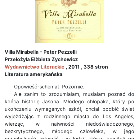
Villa Mirabella – Peter Pezzelli
Przełożyła Elżbieta Zychowicz
Wydawnictwo Literackie
, 2011 , 338 stron
Literatura amerykańska
Opowieść-schemat. Pozornie.
Ale zanim to zrozumiałam, musiałam poznać do
końca historię Jasona. Młodego chłopaka, który po
ukończeniu wymaganych szkół, chciał podbić świat
wyjeżdżając z rodzinnego miasta do Los Angeles,
wierząc, w naiwności niedoświadczonego,
bezkrytycznego, młodego człowieka, w jego
przychylność, łatwość i w ludzi, którzy powitali go