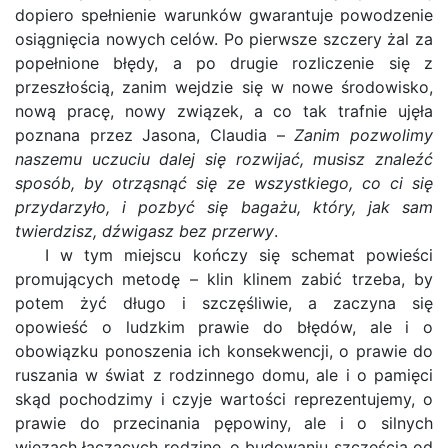
dopiero spełnienie warunków gwarantuje powodzenie
osiągnięcia nowych celów. Po pierwsze szczery żal za
popełnione błędy, a po drugie rozliczenie się z
przeszłością, zanim wejdzie się w nowe środowisko,
nową pracę, nowy związek, a co tak trafnie ujęła
poznana przez Jasona, Claudia –
Zanim pozwolimy
naszemu uczuciu dalej się rozwijać, musisz znaleźć
sposób, by otrząsnąć się ze wszystkiego, co ci się
przydarzyło, i pozbyć się bagażu, który, jak sam
twierdzisz, dźwigasz bez przerwy
.
I w tym miejscu kończy się schemat powieści
promujących metodę – klin klinem zabić trzeba, by
potem żyć długo i szczęśliwie, a zaczyna się
opowieść o ludzkim prawie do błędów, ale i o
obowiązku ponoszenia ich konsekwencji, o prawie do
ruszania w świat z rodzinnego domu, ale i o pamięci
skąd pochodzimy i czyje wartości reprezentujemy, o
prawie do przecinania pępowiny, ale i o silnych
więzach łączących rodzinę, o budowaniu szczęścia od