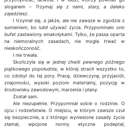
sloganem –
Trzymaj się z nami, stary, a daleko
zajedziesz
.
I trzymał się, a jakże, ale nie zawsze w zgodzie z
sumieniem, bo
lubił używać życia. Przypominało ono
bufet zastawiony smakołykami
. Tylko, że passa oparta
na niemoralnych zasadach, nie mogła trwać w
nieskończoność.
I nie trwała.
Skończyła się
w jednej chwili pewnego późnego
piątkowego popołudnia
, w której stracił wszystko to,
co zdobył do tej pory. Pracę, dziewczynę, przyjaciół,
znajomości, wysoki poziom materialny, pozycję w
środowisku zawodowym, marzenia i plany.
Został sam.
Ale niezupełnie. Przypomniał sobie o rodzinie. O
ojcu i rodzeństwie. O miejscu, w którym zawsze czuł
się bezpiecznie, a z którego wyniesione zasady życia
złamał, wpojone normy etyczne podeptał,