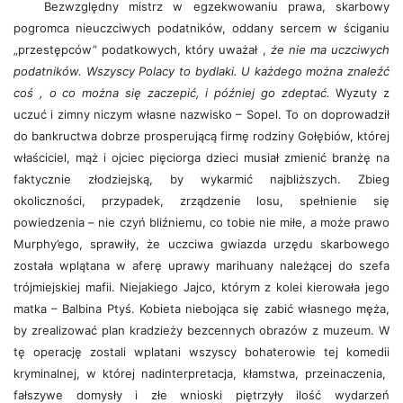
Bezwzględny mistrz w egzekwowaniu prawa, skarbowy
pogromca nieuczciwych podatników, oddany sercem w ściganiu
„przestępców” podatkowych, który uważał ,
że nie ma uczciwych
podatników. Wszyscy Polacy to bydlaki. U każdego można znaleźć
coś , o co można się zaczepić, i później go zdeptać.
Wyzuty z
uczuć i zimny niczym własne nazwisko – Sopel. To on doprowadził
do bankructwa dobrze prosperującą firmę rodziny Gołębiów, której
właściciel, mąż i ojciec pięciorga dzieci musiał zmienić branżę na
faktycznie złodziejską, by wykarmić najbliższych. Zbieg
okoliczności, przypadek, zrządzenie losu, spełnienie się
powiedzenia – nie czyń bliźniemu, co tobie nie miłe, a może prawo
Murphy’ego, sprawiły, że uczciwa gwiazda urzędu skarbowego
została wplątana w aferę uprawy marihuany należącej do szefa
trójmiejskiej mafii. Niejakiego Jajco, którym z kolei kierowała jego
matka – Balbina Ptyś. Kobieta niebojąca się zabić własnego męża,
by zrealizować plan kradzieży bezcennych obrazów z muzeum. W
tę operację zostali wplatani wszyscy bohaterowie tej komedii
kryminalnej, w której nadinterpretacja, kłamstwa, przeinaczenia,
fałszywe domysły i złe wnioski piętrzyły ilość wydarzeń