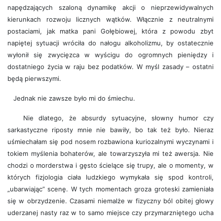
napędzających szaloną dynamikę akcji o nieprzewidywalnych
kierunkach rozwoju licznych wątków. Włącznie z neutralnymi
postaciami, jak matka pani Gołębiowej, która z powodu zbyt
napiętej sytuacji wróciła do nałogu alkoholizmu, by ostatecznie
wyłonił się zwycięzca w wyścigu do ogromnych pieniędzy i
dostatniego życia w raju bez podatków. W myśl zasady – ostatni
będą pierwszymi.
Jednak nie zawsze było mi do śmiechu.
Nie dlatego, że absurdy sytuacyjne, słowny humor czy
sarkastyczne riposty mnie nie bawiły, bo tak też było. Nieraz
uśmiechałam się pod nosem rozbawiona kuriozalnymi wyczynami i
tokiem myślenia bohaterów, ale towarzyszyła mi też awersja. Nie
chodzi o morderstwa i gęsto ścielące się trupy, ale o momenty, w
których fizjologia ciała ludzkiego wymykała się spod kontroli,
„ubarwiając” scenę. W tych momentach groza groteski zamieniała
się w obrzydzenie. Czasami niemalże w fizyczny ból obitej głowy
uderzanej nasty raz w to samo miejsce czy przymarzniętego ucha