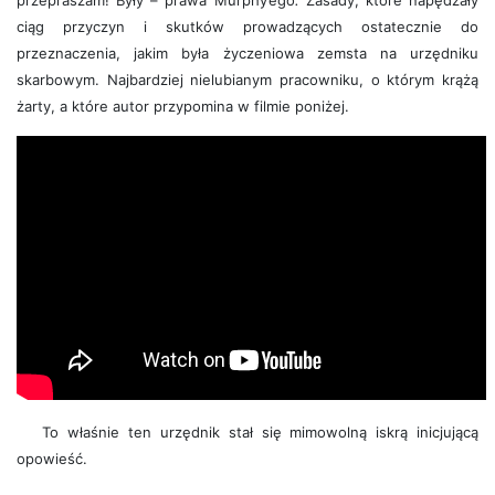
przepraszam! Były – prawa Murphy’ego
.
Zasady, które napędzały
ciąg przyczyn i skutków prowadzących ostatecznie do
przeznaczenia, jakim była życzeniowa zemsta na urzędniku
skarbowym. Najbardziej nielubianym pracowniku, o którym krążą
żarty, a które autor przypomina w filmie poniżej.
To właśnie ten urzędnik stał się mimowolną iskrą inicjującą
opowieść.