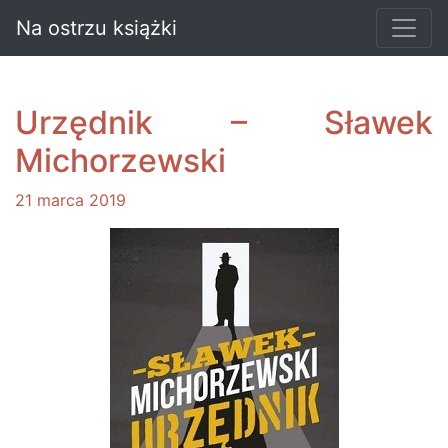
Na ostrzu książki
Urzędnik – Sławek
Michorzewski
21 marca 2019