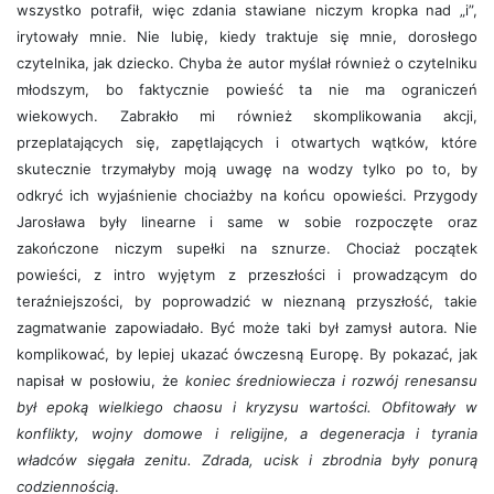
wszystko potrafił, więc zdania stawiane niczym kropka nad „i”,
irytowały mnie. Nie lubię, kiedy traktuje się mnie, dorosłego
czytelnika, jak dziecko. Chyba że autor myślał również o czytelniku
młodszym, bo faktycznie powieść ta nie ma ograniczeń
wiekowych. Zabrakło mi również skomplikowania akcji,
przeplatających się, zapętlających i otwartych wątków, które
skutecznie trzymałyby moją uwagę na wodzy tylko po to, by
odkryć ich wyjaśnienie chociażby na końcu opowieści. Przygody
Jarosława były linearne i same w sobie rozpoczęte oraz
zakończone niczym supełki na sznurze. Chociaż początek
powieści, z intro wyjętym z przeszłości i prowadzącym do
teraźniejszości, by poprowadzić w nieznaną przyszłość, takie
zagmatwanie zapowiadało. Być może taki był zamysł autora. Nie
komplikować, by lepiej ukazać ówczesną Europę. By pokazać, jak
napisał w posłowiu, że
koniec średniowiecza i rozwój renesansu
był epoką wielkiego chaosu i kryzysu wartości. Obfitowały w
konflikty, wojny domowe i religijne, a degeneracja i tyrania
władców sięgała zenitu. Zdrada, ucisk i zbrodnia były ponurą
codziennością
.