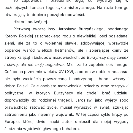
To zapowiedź i przedsmak tego, co wydarzy się w
późniejszych tomach tego cyklu historycznego. Na razie tom go
otwierający to dopiero początek opowieści.
Historii podwójnej.
Pierwszą tworzą losy Jarosława Burzyńskiego, poddanego
Korony Polskiej szlacheckiego rodu o niewielkiej ilości posiadanej
ziemi, ale za to o wojennej sławie, zdobywającej wprawdzie
poparcie wśród wielkich hetmanów, ale i zbierającej kpiny ze
strony książąt i biskupów mazowieckich,
że Burzyńscy mają zamek
i sławę, ale nie mają bogactwa
. Mieli za to zupełnie coś innego.
Coś co na przełomie wieków XV i XVI, a potem w dobie renesansu,
nie było wartością powszechną i nadrzędną – honor własny i
dobro Polski. Cele osobiste mazowieckiej szlachty oraz rozgrywki
polityczne, w których Burzyńscy nie chcieli brać udziału,
doprowadziły do rodzinnej tragedii. Jarosław, jako wyjęty spod
prawa,chcąc ratować życie, musiał wyruszyć w świat, szukając
zatrudnienia jako najemny wojownik. W tej części cyklu krąży po
Europie, której dwie mapki autor umieścił dla mojej wygody
śledzenia wędrówki głównego bohatera.