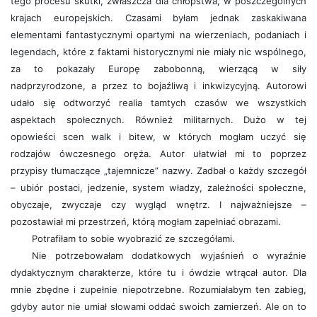
tego procesu skutki, zwłaszcza dla chłopstwa, w poszczególnych
krajach europejskich. Czasami byłam jednak zaskakiwana
elementami fantastycznymi opartymi na wierzeniach, podaniach i
legendach, które z faktami historycznymi nie miały nic wspólnego,
za to pokazały Europę zabobonną, wierzącą w siły
nadprzyrodzone, a przez to bojaźliwą i inkwizycyjną. Autorowi
udało się odtworzyć realia tamtych czasów we wszystkich
aspektach społecznych. Również militarnych. Dużo w tej
opowieści scen walk i bitew, w których mogłam uczyć się
rodzajów ówczesnego oręża. Autor ułatwiał mi to poprzez
przypisy tłumaczące „tajemnicze” nazwy. Zadbał o każdy szczegół
– ubiór postaci, jedzenie, system władzy, zależności społeczne,
obyczaje, zwyczaje czy wygląd wnętrz. I najważniejsze –
pozostawiał mi przestrzeń, którą mogłam zapełniać obrazami.
Potrafiłam to sobie wyobrazić ze szczegółami.
Nie potrzebowałam dodatkowych wyjaśnień o wyraźnie
dydaktycznym charakterze, które tu i ówdzie wtrącał autor. Dla
mnie zbędne i zupełnie niepotrzebne. Rozumiałabym ten zabieg,
gdyby autor nie umiał słowami oddać swoich zamierzeń. Ale on to