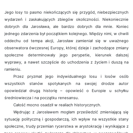
Jego losy to pasmo niekończących się przygód, niebezpiecznych
wydarzeń i zaskakujących zbiegów okoliczności. Niekoniecznie
dobrych dla Jarosława, ale bardzo dobrych dla mnie. Koniec
jednego zdarzenia był początkiem kolejnego. Między nimi, w chwili
oddechu od tempa akcji, Jarosław zamieniał się w uważnego
obserwatora ówczesnej Europy, której dzieje i zachodzące zmiany
społeczne determinowały jego perypetie, kierunek dalszej
wyprawy, a nawet szczęście do uchodzenia z życiem i duszą na
ramieniu.
Przez pryzmat jego indywidualnego losu i losów osób
wszystkich stanów spotykanych na swojej drodze autor
opowiedział drugą historię – opowieść o Europie u schyłku
średniowiecza i na początku renesansu.
Całość mocno osadził w realiach historycznych.
Wędrując z Jarosławem mogłam prześledzić zmieniającą się
sytuację polityczną i gospodarczą, ich wpływ na wszystkie stany
społeczne, trudy przemian rycerstwa w arystokrację i wynikające z