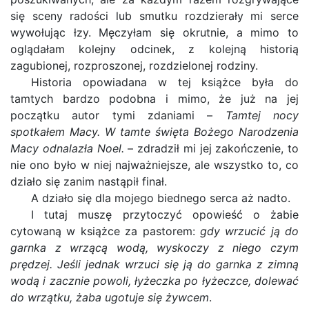
się sceny radości lub smutku rozdzierały mi serce
wywołując łzy. Męczyłam się okrutnie, a mimo to
oglądałam kolejny odcinek, z kolejną historią
zagubionej, rozproszonej, rozdzielonej rodziny.
Historia opowiadana w tej książce była do
tamtych bardzo podobna i mimo, że już na jej
początku autor tymi zdaniami –
Tamtej nocy
spotkałem Macy. W tamte święta Bożego Narodzenia
Macy odnalazła Noel.
– zdradził mi jej zakończenie, to
nie ono było w niej najważniejsze, ale wszystko to, co
działo się zanim nastąpił finał.
A działo się dla mojego biednego serca aż nadto.
I tutaj muszę przytoczyć opowieść o żabie
cytowaną w książce za pastorem:
gdy wrzucić ją do
garnka z wrzącą wodą, wyskoczy z niego czym
prędzej. Jeśli jednak wrzuci się ją do garnka z zimną
wodą i zacznie powoli, łyżeczka po łyżeczce, dolewać
do wrzątku, żaba ugotuje się żywcem
.