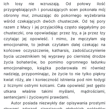
ich losy nie wzruszają. Od połowy ilość
przygnębiających i poruszających scen pokonała mój
obronny mur, zmuszając do pokornego wyżebrania
wśród czekających dwóch chusteczek. Od tej pory
razem z Macy i jej przyjaciółką często sięgałyśmy po
chusteczki, ona opowiadając przez łzy, a ja przez łzy
czytając jej opowieść. I mimo, że męczyłam się
emocjonalnie, to jednak czytałam dalej czekając na
końcowe oczyszczenie, katharsis, zadośćuczynienie
bycia uczestnikiem tej wyprawy po ciernistej drodze
życia bohaterów, bo pomimo ogromnego ładunku
emocjonalnego, książka podarowała mi również
nadzieję, przypominając, że życie to nie tylko piękny
kwiat róży, ale i konieczność istnienia pod nim łodygi
z licznymi ostrymi kolcami. Cała opowieść jest gęsto
utkana właśnie takimi myślami, mądrościami,
sentencjami i życiowymi prawdami.
Autor posiada niezwykły dar opisywania prostymi
słowami zdarzeń sięgających głębokich pokładów