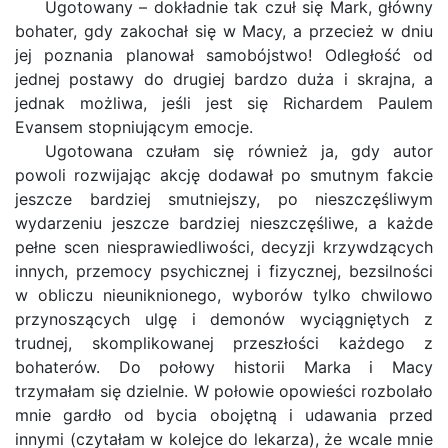
Ugotowany – dokładnie tak czuł się Mark, główny
bohater, gdy zakochał się w Macy, a przecież w dniu
jej poznania planował samobójstwo! Odległość od
jednej postawy do drugiej bardzo duża i skrajna, a
jednak możliwa, jeśli jest się Richardem Paulem
Evansem stopniującym emocje.
Ugotowana czułam się również ja, gdy autor
powoli rozwijając akcję dodawał po smutnym fakcie
jeszcze bardziej smutniejszy, po nieszczęśliwym
wydarzeniu jeszcze bardziej nieszczęśliwe, a każde
pełne scen niesprawiedliwości, decyzji krzywdzących
innych, przemocy psychicznej i fizycznej, bezsilności
w obliczu nieuniknionego, wyborów tylko chwilowo
przynoszących ulgę i demonów wyciągniętych z
trudnej, skomplikowanej przeszłości każdego z
bohaterów. Do połowy historii Marka i Macy
trzymałam się dzielnie. W połowie opowieści rozbolało
mnie gardło od bycia obojętną i udawania przed
innymi (czytałam w kolejce do lekarza), że wcale mnie