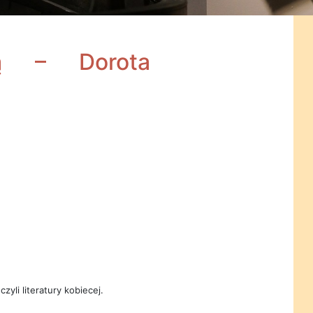
ą – Dorota
zyli literatury kobiecej.