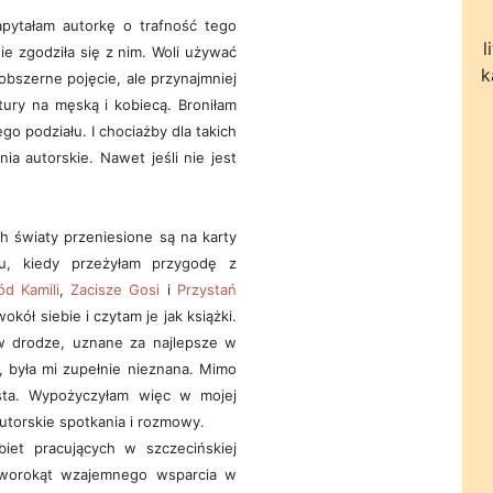
apytałam autorkę o trafność tego
l
ie zgodziła się z nim. Woli używać
k
 obszerne pojęcie, ale przynajmniej
tury na męską i kobiecą. Broniłam
go podziału. I chociażby dla takich
ia autorskie. Nawet jeśli nie jest
ch światy przeniesione są na karty
mu, kiedy przeżyłam przygodę z
ód Kamili
,
Zacisze Gosi
i
Przystań
ół siebie i czytam je jak książki.
 w drodze, uznane za najlepsze w
, była mi zupełnie nieznana. Mimo
sta. Wypożyczyłam więc w mojej
autorskie spotkania i rozmowy.
iet pracujących w szczecińskiej
czworokąt wzajemnego wsparcia w