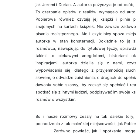
jak Jeremi i Dorian. A autorka pożyczyła je od osób
To czerpanie opisów z realiów wymagało od auto
Pobierowa również czytają jej książki i pilnie 
znajomych na kartach książek. Nie zawsze zadowole
pisania realistycznego. Ale i czytelnicy spoza mie
autorkę w stan konsternacji. Dokładnie to ją s
rozmówca, nawiązując do tytułowej tęczy, sprawdza
takimi to ciekawymi anegdotami, historiami ok
inspiracjami, autorka dzieliła się z nami, czy
wypowiadania się, dlatego z przyjemnością słuc
słowem, o odwadze zaistnienia, o drogach do spełni
dawaniu sobie szansy, by zacząć się spełniać i re
spotkać się z innymi ludźmi, podpisywać im swoje ksi
rozmów o wszystkim.
Bo i nasze rozmowy zeszły na tak dalekie tory, 
pochodzenia z tak maleńkiej miejscowości, jak Pobie
Zarówno powieść, jak i spotkanie, mo