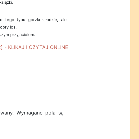
siążki.
o tego typu gorzko-słodkie, ale
obry los.
szym przyjacielem.
owany.
Wymagane pola są