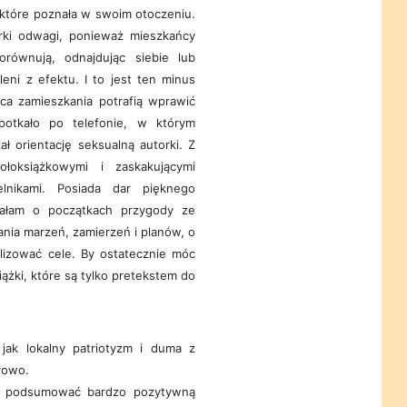
, które poznała w swoim otoczeniu.
rki odwagi, ponieważ mieszkańcy
porównują, odnajdując siebie lub
ni z efektu. I to jest ten minus
jsca zamieszkania potrafią wprawić
potkało po telefonie, w którym
ł orientację seksualną autorki. Z
ołoksiążkowymi i zaskakującymi
telnikami. Posiada dar pięknego
hałam o początkach przygody ze
ania marzeń, zamierzeń i planów, o
alizować cele. By ostatecznie móc
ążki, które są tylko pretekstem do
jak lokalny patriotyzm i duma z
rowo.
gę podsumować bardzo pozytywną