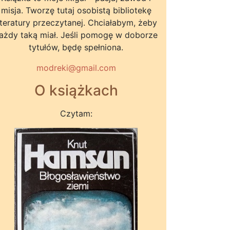
misja. Tworzę tutaj osobistą bibliotekę
iteratury przeczytanej. Chciałabym, żeby
ażdy taką miał. Jeśli pomogę w doborze
tytułów, będę spełniona.
modreki@gmail.com
O książkach
Czytam: