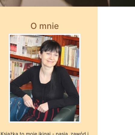
O mnie
Książka to moje ikigai - pasja, zawód i