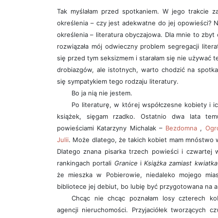
Tak myślałam przed spotkaniem. W jego trakcie z
określenia – czy jest adekwatne do jej opowieści? N
określenia – literatura obyczajowa. Dla mnie to zbyt
rozwiązała mój odwieczny problem segregacji litera
się przed tym seksizmem i starałam się nie używać te
drobiazgów, ale istotnych, warto chodzić na spotkan
się sympatykiem tego rodzaju literatury.
Bo ja nią nie jestem.
Po literaturę, w której współczesne kobiety i i
książek, sięgam rzadko. Ostatnio dwa lata te
powieściami Katarzyny Michalak –
Bezdomna
,
Ogr
Julii
. Może dlatego, że takich kobiet mam mnóstwo wok
Dlatego znana pisarka trzech powieści i czwartej
rankingach portali
Granice
i
Książka zamiast kwiatka
że mieszka w Pobierowie, niedaleko mojego mia
bibliotece jej debiut, bo lubię być przygotowana na 
Chcąc nie chcąc poznałam losy czterech kob
agencji nieruchomości. Przyjaciółek tworzących 