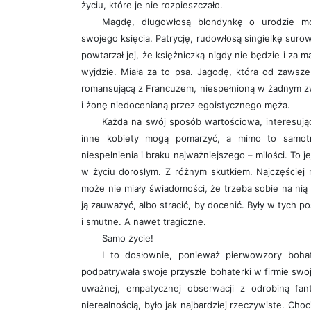
życiu, które je nie rozpieszczało.
Magdę, długowłosą blondynkę o urodzie mod
swojego księcia. Patrycję, rudowłosą singielkę sur
powtarzał jej, że księżniczką nigdy nie będzie i z
wyjdzie. Miała za to psa. Jagodę, która od zawsze
romansującą z Francuzem, niespełnioną w żadnym zwi
i żonę niedocenianą przez egoistycznego męża.
Każda na swój sposób wartościowa, interesując
inne kobiety mogą pomarzyć, a mimo to samotn
niespełnienia i braku najważniejszego – miłości. To j
w życiu dorosłym. Z różnym skutkiem. Najczęściej 
może nie miały świadomości, że trzeba sobie na nią
ją zauważyć, albo stracić, by docenić. Były w tych p
i smutne. A nawet tragiczne.
Samo życie!
I to dosłownie, ponieważ pierwowzory bohat
podpatrywała swoje przyszłe bohaterki w firmie swo
uważnej, empatycznej obserwacji z odrobiną fan
nierealnością, było jak najbardziej rzeczywiste. Cho