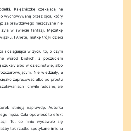
elki. Księżniczkę czekającą na
owo wychowywaną przez ojca, który
a mąż za prawdziwego mężczyznę nie
 żyła w świecie fantazji. Mężatkę
ązku. I Anetę, matkę trójki dzieci
a i osiągająca w życiu to, o czym
e wśród bliskich, z poczuciem
ej szukały albo w dzieciństwie, albo
rozczarowującym. Nie wiedziały, a
 ciężko zapracować albo po prostu
oszukiwaniach i chwile radosne, ale
erek istnieją naprawdę. Autorka
jego męża. Cała opowieść to efekt
tazji. To, co mnie wydawało się
ciażby tak rzadko spotykane imiona