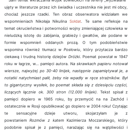
Sam temat wkraczania wojsk sowieckich na tereny „wyzwalane”
ujęty w literaturze przez ich świadka i uczestnika nie jest mi obcy,
chociaż jeszcze rzadki. Ten obraz obserwatora widziałam we
wspomnieniach Nikołaja Nikulina
Sołdat
. Te same refleksje na
temat okrucieństwa i potworności wojny zmieniającej człowieka w
nieludzką istotę do zabijania, grabieży i gwałtów, ale podane w
formie wspomnień oddanych prozą. O tym podobieństwie
wspomina również tłumacz w
Posłowiu
, który przytacza bardzo
ciekawą i trudną historię dziejów
Dróżki
. Poemat powstał w 1947
roku w łagrze, w… pamięci autora.
Na skrawkach papieru notował
wiersze, najwyżej po 30-40 linijek, następnie zapamiętywał je, a
notatki natychmiast palił, żeby nie wpadły w ręce strażników. Był
to gigantyczny wysiłek, bo poemat składa się z dziesięciu części,
liczących łącznie ok. 300 stron (12.000 linijek).
Tekst spisał z
pamięci dopiero w 1965 roku, by przemycić na na Zachód i
ostatecznie w Rosji opublikować go dopiero w 2004 roku! Czytając
te sensacyjne dzieje utworu, skojarzyłam je z
powstaniem
Rozmów z katem
Kazimierza Moczarskiego, który
podobnie spisał je z pamięci, narażając się na wątpliwości i