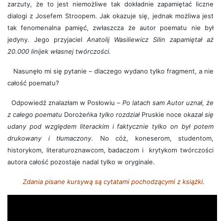
zarzuty, że to jest niemożliwe tak dokładnie zapamiętać liczne
dialogi z Josefem Stroopem. Jak okazuje się, jednak możliwa jest
tak fenomenalna pamięć, zwłaszcza że autor poematu nie był
jedyny. Jego przyjaciel
Anatolij Wasiliewicz Silin zapamiętał aż
20.000 linijek własnej twórczości.
Nasunęło mi się pytanie – dlaczego wydano tylko fragment, a nie
całość poematu?
Odpowiedź znalazłam w Posłowiu –
Po latach sam Autor uznał, że
z całego poematu
Dorożeńka
tylko rozdział
Pruskie noce
okazał się
udany pod względem literackim i faktycznie tylko on był potem
drukowany i tłumaczony
. No cóż, koneserom, studentom,
historykom, literaturoznawcom, badaczom i krytykom twórczości
autora całość pozostaje nadal tylko w oryginale.
Zdania pisane kursywą są cytatami pochodzącymi z książki.