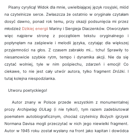
Pisany cyrylicą! Widok dla mnie, uwielbiającej język rosyjski, miód
na czytelnicze serce. Zwłaszcza że ostatnio w oryginale czytałam
dosyć dawno, ponad rok temu, przy okazji podsunięcia mi przez
młodzież
Dzikiej energii
Mariny i Siergieja Diaczenków. Otworzyłam
więc najpierw stronę z początkiem tekstu oryginalnego i
popłynęłam na zaśpiewie i melodii języka, czytając dla większej
przyjemności na głos. Z czasem zabrakło mi… tchu! Sprawiły to
niesamowicie szybkie rytm, tempo i dynamika akcji. Nie da się
czytać wolniej, tyle w nim pośpiechu, zdarzeń i emocji! Co
ciekawe, to nie jest cały utwór autora, tylko fragment
Dróżki
. I
tutaj kolejna niespodzianka.
Utworu poetyckiego!
Autor znany w Polsce przede wszystkim z monumentalnej
prozy
Archipelag GUŁag
(i nie tylko!), tym razem zadebiutował
poematem autobiograficznym, chociaż czytelnicy
Bożych igrzysk
Normana Davisa mogli przeczytać w nich jego niewielki fragment.
Autor w 1945 roku został wysłany na front jako kapitan i dowódca