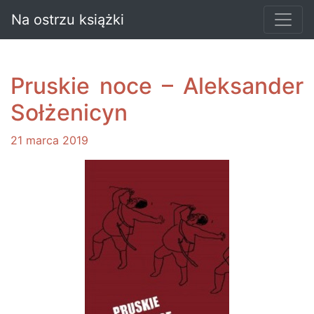
Na ostrzu książki
Pruskie noce – Aleksander
Sołżenicyn
21 marca 2019