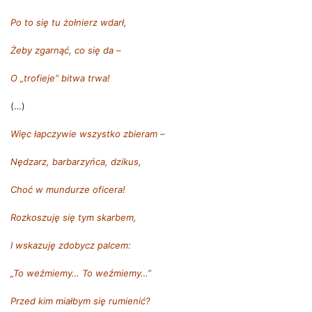
Po to się tu żołnierz wdarł,
Żeby zgarnąć, co się da –
O „trofieje” bitwa trwa!
(…)
Więc łapczywie wszystko zbieram –
Nędzarz, barbarzyńca, dzikus,
Choć w mundurze oficera!
Rozkoszuję się tym skarbem,
I wskazuję zdobycz palcem:
„To weźmiemy… To weźmiemy…”
Przed kim miałbym się rumienić?