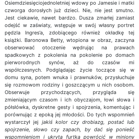
Osiemdziesięciojednoletniej wdowy po Jamesie i matki
czworga dorosłych już dzieci. Nie, nie jest smutno.
Jest ciekawie, nawet bardzo. Dusza zmarłej zamiast
odejść w zaświaty, wstępuje w swój własny portret
pędzla Ingres’a, zdobiącego również okładkę tej
książki. Baronowa Betty, wtopiona w obraz, zaczyna
obserwować otoczenie wędrując na prawach
spadkowych z pokolenia na pokolenie po domach
pierworodnych synów, aż do czasów mi
współczesnych. Podglądając życie toczące się w
domu syna, potem wnuka i prawnuków, przysłuchuje
się rozmowom rodziny i goszczącym u nich osobom.
Obserwuje przychodzących, przygląda się
zmieniającym czasom i ich obyczajom, łowi słowa i
półsłówka, dyskretne gesty i spojrzenia, komentując i
porównując z epoką jej młodości. Do tych wspomnień
wystarczył jej
jakiś kolor czy drobiazg, postać lub
spojrzenie, słowo czy zapach, by dać się ponieść
wspomnieniom i ukrytą furtką powrócić w miniony