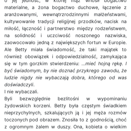
o jej jedność, w której mąż wnosił bogactwo
materialne, a żona bogactwo duchowe, łączenie z
aranżowanymi, wewnątrzrodzinnymi małżeństwami,
kultywowanie tradycji religijnej przodków, nacisk na
miłość, łączność i partnerstwo między rodzeństwem,
na solidność i uczciwość noszonego nazwiska,
zaowocowało jedną z największych fortun w Europie.
Ale Betty miała świadomość, że taki majątek to
również obowiązek i odpowiedzialność, zamykająca
się w tym gorzkim stwierdzeniu:
…mieć hojną rękę. I
być świadomym, by nie doznać przykrego zawodu, że
ludzie nigdy nie wybaczają dobra, którego od was
doświadczyli
.
I nie wybaczali.
Byli bezwzględnie bezlitośni w wypominaniu
żydowskich korzeni. Betty była częstym świadkiem
nieprzychylnych, szkalujących ją i jej męża rozmów
toczonych pod obrazem. Znosiła to z godnością, choć
z ogromnym żalem w duszy. Ona, kobieta o wielkim