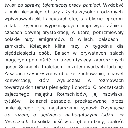
świat za sprawą tajemniczej pracy pamięci
. Wydobyć
z mułu niepamięci obrazy z życia wysoko urodzonych,
wpływowych elit francuskich sfer, tak bliskie jej sercu,
a tak przyjemnie wypełniających moją wyobraźnię o
czasach dawnej arystokracji, w której pobrzmiewały
polskie nuty emigrantów. O willach, pałacach i
zamkach. Kolacjach kilka razy w tygodniu dla
pięćdziesięciu osób. Balach w prywatnych salach
mogących pomieścić do trzech tysięcy zaproszonych
gości. Sukniach, toaletach i biżuterii wartych fortunę.
Zasadach savoir-vivre w ubiorze, zachowaniu, a nawet
konwersacji, która wykluczała w rozmowach
towarzyskich temat pieniędzy i chorób. O początkach
bajecznego majątku Rothschildów, jej nazwiska,
tytułów i żelaznej zasadzie, przekazywanej przez
umierającego ojca najstarszemu synowi:
Trzymajcie
się razem, a będziecie najbogatszymi ludźmi w
Niemczech
. Ta solidarność w obrębie rodziny, dbałość