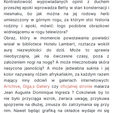
Kontrastowość wypowiadanych opinii z duchem
przeszłej epoki wprowadza Betty w stan konsternacji i
niesmaku, bo jak można na jej rodowy herb
umieszczony w górnym rogu, za którym stoi historia
rodziny i epoki, mówić: logo podobne obrazkowi
widniejącemu w rogu telewizora?
Obraz, który w momencie powstawania powieści
wisiał w bibliotece Hotelu Lambert, roztacza wokół
aurę niezwykłości do dziś. Może to sprawia
nieobyczajna, jak na ówczesne czasy, poza z
założeniem nogi na nogę? A może mlecznobiała skóra
nasycona jasnością? A może jedwabna suknia i jej
kolor nazywany różem afrykańskim, za każdym razem
mający inny odcień w galeriach internetowych:
Artchive
,
Olga,s Gallery
czy
oficjalnej stronie
malarza
Jean Auguste Dominique Ingres’a ? Cokolwiek by to
nie było przyciąga wzrok, zwraca uwagę, przykuwa
spojrzenie na dłużej, zmusza do zatrzymania się przy
nim. Nawet będąc grafiką na okładce wydaje mi się