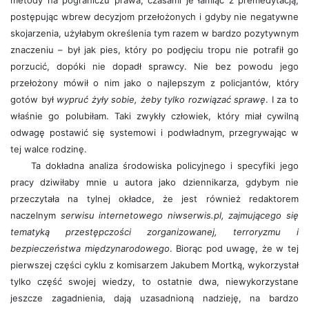
metody na pograniczu prawa, czasami je łamiąc z premedytacją,
postępując wbrew decyzjom przełożonych i gdyby nie negatywne
skojarzenia, użyłabym określenia tym razem w bardzo pozytywnym
znaczeniu – był jak pies, który po podjęciu tropu nie potrafił go
porzucić, dopóki nie dopadł sprawcy. Nie bez powodu jego
przełożony mówił o nim jako o najlepszym z policjantów, który
gotów był
wypruć żyły sobie, żeby tylko rozwiązać sprawę
. I za to
właśnie go polubiłam. Taki zwykły człowiek, który miał cywilną
odwagę postawić się systemowi i podwładnym, przegrywając w
tej walce rodzinę.
Ta dokładna analiza środowiska policyjnego i specyfiki jego
pracy dziwiłaby mnie u autora jako dziennikarza, gdybym nie
przeczytała na tylnej okładce, że jest również redaktorem
naczelnym
serwisu internetowego niwserwis.pl, zajmującego się
tematyką przestępczości zorganizowanej, terroryzmu i
bezpieczeństwa międzynarodowego
. Biorąc pod uwagę, że w tej
pierwszej części cyklu z komisarzem Jakubem Mortką, wykorzystał
tylko część swojej wiedzy, to ostatnie dwa, niewykorzystane
jeszcze zagadnienia, dają uzasadnioną nadzieję, na bardzo