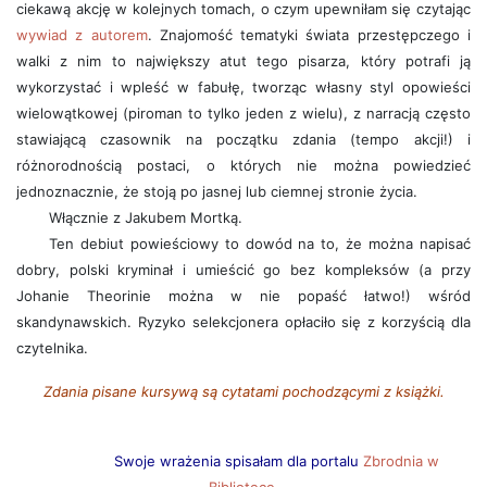
ciekawą akcję w kolejnych tomach, o czym upewniłam się czytając
wywiad z autorem
. Znajomość tematyki świata przestępczego i
walki z nim to największy atut tego pisarza, który potrafi ją
wykorzystać i wpleść w fabułę, tworząc własny styl opowieści
wielowątkowej (piroman to tylko jeden z wielu), z narracją często
stawiającą czasownik na początku zdania (tempo akcji!) i
różnorodnością postaci, o których nie można powiedzieć
jednoznacznie, że stoją po jasnej lub ciemnej stronie życia.
Włącznie z Jakubem Mortką.
Ten debiut powieściowy to dowód na to, że można napisać
dobry, polski kryminał i umieścić go bez kompleksów (a przy
Johanie Theorinie można w nie popaść łatwo!) wśród
skandynawskich. Ryzyko selekcjonera opłaciło się z korzyścią dla
czytelnika.
Zdania pisane kursywą są cytatami pochodzącymi z książki.
Swoje wrażenia spisałam dla portalu
Zbrodnia w