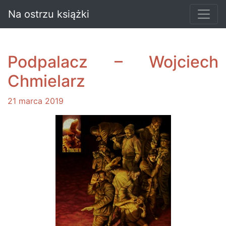
Na ostrzu książki
Podpalacz – Wojciech
Chmielarz
21 marca 2019