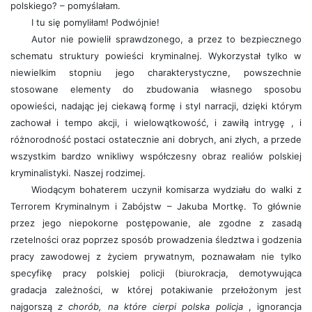
polskiego? – pomyślałam.
I tu się pomyliłam! Podwójnie!
Autor nie powielił sprawdzonego, a przez to bezpiecznego
schematu struktury powieści kryminalnej. Wykorzystał tylko w
niewielkim stopniu jego charakterystyczne, powszechnie
stosowane elementy do zbudowania własnego sposobu
opowieści, nadając jej ciekawą formę i styl narracji, dzięki którym
zachował i tempo akcji, i wielowątkowość, i zawiłą intrygę , i
różnorodność postaci ostatecznie ani dobrych, ani złych, a przede
wszystkim bardzo wnikliwy współczesny obraz realiów polskiej
kryminalistyki. Naszej rodzimej.
Wiodącym bohaterem uczynił komisarza wydziału do walki z
Terrorem Kryminalnym i Zabójstw – Jakuba Mortkę. To głównie
przez jego niepokorne postępowanie, ale zgodne z zasadą
rzetelności oraz poprzez sposób prowadzenia śledztwa i godzenia
pracy zawodowej z życiem prywatnym, poznawałam nie tylko
specyfikę pracy polskiej policji (biurokracja, demotywująca
gradacja zależności, w której potakiwanie przełożonym jest
najgorszą
z chorób, na które cierpi polska policja
, ignorancja