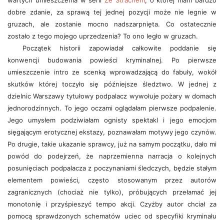
wartych umieszczenia w serii
Ze Strachem
, o której mam bardzo
dobre zdanie, za sprawą tej jednej pozycji może nie legnie w
gruzach, ale zostanie mocno nadszarpnięta. Co ostatecznie
zostało z tego mojego uprzedzenia? To ono legło w gruzach.
Początek historii zapowiadał całkowite poddanie się
konwencji budowania powieści kryminalnej. Po pierwsze
umieszczenie intro ze scenką wprowadzającą do fabuły, wokół
skutków której toczyło się późniejsze śledztwo. W jednej z
dzielnic Warszawy tytułowy podpalacz wywołuje pożary w domach
jednorodzinnych. To jego oczami oglądałam pierwsze podpalenie.
Jego umysłem podziwiałam ognisty spektakl i jego emocjom
sięgającym erotycznej ekstazy, poznawałam motywy jego czynów.
Po drugie, takie ukazanie sprawcy, już na samym początku, dało mi
powód do podejrzeń, że naprzemienna narracja o kolejnych
posunięciach podpalacza z poczynaniami śledczych, będzie stałym
elementem powieści, często stosowanym przez autorów
zagranicznych (chociaż nie tylko), próbujących przełamać jej
monotonię i przyśpieszyć tempo akcji. Czyżby autor chciał za
pomocą sprawdzonych schematów uciec od specyfiki kryminału