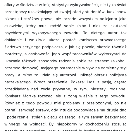
ofiary w śledztwie w imię statystyk wykrywalności), nie tylko świat
przestępczy uzależniający od swojej oferty studentów, ludzi show
biznesu i stróżów prawa, ale przede wszystkim policjanta jako
człowieka, który musi radzić sobie (albo i nie) ze skutkami
psychicznymi wykonywanego zawodu. To dlatego autor tak
dokładnie i wnikliwie ukazał postać komisarza prowadzącego
śledztwo seryjnego podpalacza, a jak się później okazało również
mordercy, a osobowości jego współpracowników wykorzystał do
ukazania różnych sposobów radzenia sobie ze stresem (alkohol,
przemoc domowa), mającego ostatecznie wpływ na odmienny styl
pracy. A mimo to udało się autorowi uniknąć obrazu policjanta
narzekającego. Wręcz przeciwnie. Pokazał ludzi z pasją, często
przedkładaną nad życie prywatne, w tym, niestety, rodzinne.
Komisarz Mortka rozszedł się z żoną właśnie z tego powodu.
Również z tego powodu miał problemy z przełożonymi, bo nie
potrafił zamknąć sprawy, gdy intuicja podpowiadała mu drugie dno
i podejrzenie istnienia ciągu dalszego, a tym samym bezkarnego
winnego na wolności. Był niepokorny w dochodzeniu stosując