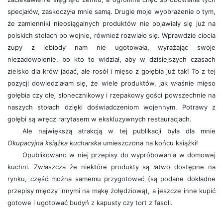
specjałów, zaskoczyła mnie samą. Drugie moje wyobrażenie o tym,
że zamienniki nieosiągalnych produktów nie pojawiały się już na
polskich stołach po wojnie, również rozwiało się. Wprawdzie ciocia
zupy z lebiody nam nie ugotowała, wyrażając swoje
niezadowolenie, bo kto to widział, aby w dzisiejszych czasach
zielsko dla krów jadać, ale rosół i mięso z gołębia już tak! To z tej
pozycji dowiedziałam się, że wiele produktów, jak właśnie mięso
gołębia czy olej słonecznikowy i rzepakowy gości powszechnie na
naszych stołach dzięki doświadczeniom wojennym. Potrawy z
gołębi są wręcz rarytasem w ekskluzywnych restauracjach.
Ale największą atrakcją w tej publikacji była dla mnie
Okupacyjna książka kucharska
umieszczona na końcu książki!
Opublikowano w niej przepisy do wypróbowania w domowej
kuchni. Zwłaszcza że niektóre produkty są łatwo dostępne na
rynku, część można samemu przygotować (są podane dokładne
przepisy między innymi na mąkę żołędziową), a jeszcze inne kupić
gotowe i ugotować budyń z kapusty czy tort z fasoli.