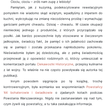
Ciociu, ciociu – zrób nam zupę z lebiody!
Pamiętam, jak z kuzynką, podekscytowane rewelacyjnym
pomysłem nie wiadomo skąd wziętym, wpadłyśmy z impetem do
kuchni, wykrzykując na zmianę niecodzienną prośbę i wymachując
garściami pełnymi chwastu. Dzisiaj – chwastu. W czasie okupacji
niemieckiej jednego z produktów, z których przyrządzało się
posiłki. Jak bardzo powszechnie były stosowane w ówczesnym
jadłospisie, świadczy fakt, że pamięć o ich jadalności zachowała
się w pamięci i została przekazana najmłodszemu pokoleniu.
Nieświadomie byłam jej dziedziczką, ale z pełną świadomością
przejmowali ją z opowieści rodzinnych ci, którzy umieszczali w
komentarzach portalu
Ciekawostki Historyczne
, przepisy kulinarne
z lat wojny. To właśnie na nie często powoływała się autorka tej
publikacji.
Innym powodem sięgnięcia po tę książkę, trochę
kontrowersyjnym, była wzmianka we wspomnieniach
Powstańcy
’44 bohaterowie i świadkowie
o zjadanych kotach podczas
Powstania Warszawskiego. Nigdy nie zastanawiałam się nad tym,
czym żywili się powstańcy, a tu taka zaskakująca informacja.