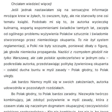
Chciałam wiedzieć więcej!
Jeśli jednak nastawiałam się na sensacyjne informacje
mrożące krew w żyłach, to owszem, były, ale nie stanowiły one osi
tematu książki. Podobało mi się to, że autorka wycieczkę
kulinarną, wspartą wspomnieniami świadków tamtych lat, zaczęła
od ogólnego problemu wyżywienia Polaków sztucznie i świadomie
stworzonego przez niemieckiego okupanta.
To nie był system
reglamentacji
, a Polki nie były szczupłe, ponieważ dbały o figurę,
jak głosiła niemiecka propaganda.
Naziści z rozmysłem głodzili nie
tylko Warszawę, ale całe polskie społeczeństwo
w jednym celu –
podkreślała autorka, przedstawiając politykę żywieniową okupanta
– osłabić ducha buntu w myśl zasady – Polak głodny, to Polak
uległy.
Jak bardzo Niemcy mylili się w swoich założeniach, autorka
udowodniła w pozostałych rozdziałach.
Bo Polak głodny, to Polak bardzo zaradny. Niezwykle twórczo
kombinujący, jak zdobyć pożywienie w myśl zasady, która z
czasem stała się naczelnym dogmatem okupacyjnej rzeczywistości
polskiego społeczeństwa –
Kto nie kombinuje, ten nie je
, bo
teraz