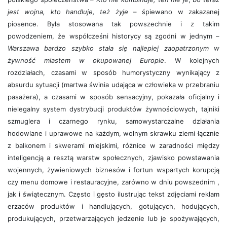
jest wojna, kto handluje, też żyje
– śpiewano w zakazanej
piosence. Była stosowana tak powszechnie i z takim
powodzeniem, że współcześni historycy są zgodni w jednym –
Warszawa bardzo szybko stała się najlepiej zaopatrzonym w
żywność miastem w okupowanej Europie
. W kolejnych
rozdziałach, czasami w sposób humorystyczny wynikający z
absurdu sytuacji (martwa świnia udająca w człowieka w przebraniu
pasażera), a czasami w sposób sensacyjny, pokazała oficjalny i
nielegalny system dystrybucji produktów żywnościowych, tajniki
szmuglera i czarnego rynku, samowystarczalne działania
hodowlane i uprawowe na każdym, wolnym skrawku ziemi łącznie
z balkonem i skwerami miejskimi, różnice w zaradności między
inteligencją a resztą warstw społecznych, zjawisko powstawania
wojennych, żywieniowych biznesów i fortun wspartych korupcją
czy menu domowe i restauracyjne, zarówno w dniu powszednim ,
jak i świątecznym. Często i gęsto ilustrując tekst zdjęciami reklam
erzaców produktów i handlujących, gotujących, hodujących,
produkujących, przetwarzających jedzenie lub je spożywających,