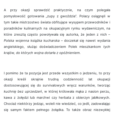
A przy okazji sprawdzić praktycznie, na czym polegała
pomysłowość gotowania „zupy z gwoździa”. Polacy osiągnęli w
tym takie mistrzostwo świata obfitujące wysypem przewodników i
poradników kulinarnych na okupacyjnym rynku wydawniczym, na
które zresztą często powoływała się autorka, że jeden z nich –
Polska wojenna książka kucharska
– doczekał się nawet wydania
angielskiego, służąc doświadczeniem Polek mieszkankom
tych
krajów, do których wojna dotarła z opóźnieniem
.
I pomimo że ta pozycja jest przede wszystkim o jedzeniu, to przy
okazji kreśli skrajnie trudną codzienność lat okupacji
dostosowującej się do survivalowych wręcz warunków, tworząc
kuchnię bez uprzedzeń
, w której królowała mąka z nasion perzu,
kawa z żołędzi lub marchwi czy herbata z obierzyn jabłkowych.
Chociaż niektórzy jedząc, woleli nie wiedzieć, co jedli, zadowalając
się samym faktem pełnego żołądka. To także obraz niezwykłej