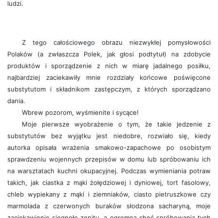
ludzi.
Z tego całościowego obrazu niezwykłej pomysłowości
Polaków (a zwłaszcza Polek, jak głosi podtytuł) na zdobycie
produktów i sporządzenie z nich w miarę jadalnego posiłku,
najbardziej zaciekawiły mnie rozdziały końcowe poświęcone
substytutom i składnikom zastępczym, z których sporządzano
dania.
Wbrew pozorom, wyśmienite i sycące!
Moje pierwsze wyobrażenie o tym, że takie jedzenie z
substytutów bez wyjątku jest niedobre, rozwiało się, kiedy
autorka opisała wrażenia smakowo-zapachowe po osobistym
sprawdzeniu wojennych przepisów w domu lub spróbowaniu ich
na warsztatach kuchni okupacyjnej. Podczas wymieniania potraw
takich, jak ciastka z mąki żołędziowej i dyniowej, tort fasolowy,
chleb wypiekany z mąki i ziemniaków, ciasto pietruszkowe czy
marmolada z czerwonych buraków słodzona sacharyną, moje
zaciekawienie sięgnęło zenitu, a ogromna chęć spróbowania tych