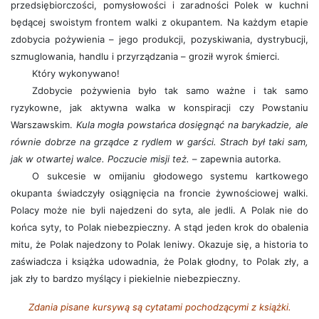
przedsiębiorczości, pomysłowości i zaradności Polek w kuchni
będącej swoistym frontem walki z okupantem. Na każdym etapie
zdobycia pożywienia – jego produkcji, pozyskiwania, dystrybucji,
szmuglowania, handlu i przyrządzania – groził wyrok śmierci.
Który wykonywano!
Zdobycie pożywienia było tak samo ważne i tak samo
ryzykowne, jak aktywna walka w konspiracji czy Powstaniu
Warszawskim.
Kula mogła powstańca dosięgnąć na barykadzie, ale
równie dobrze na grządce z rydlem w garści. Strach był taki sam,
jak w otwartej walce. Poczucie misji też.
– zapewnia autorka.
O sukcesie w omijaniu głodowego systemu kartkowego
okupanta świadczyły osiągnięcia na froncie żywnościowej walki.
Polacy może nie byli najedzeni do syta, ale jedli. A Polak nie do
końca syty, to Polak niebezpieczny. A stąd jeden krok do obalenia
mitu, że Polak najedzony to Polak leniwy. Okazuje się, a historia to
zaświadcza i książka udowadnia, że Polak głodny, to Polak zły, a
jak zły to bardzo myślący i piekielnie niebezpieczny.
Zdania pisane kursywą są cytatami pochodzącymi z książki.