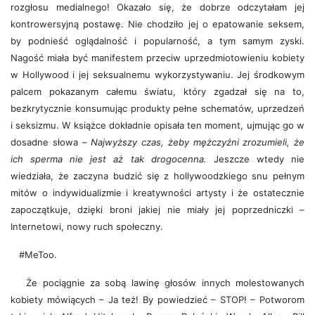
rozgłosu medialnego! Okazało się, że dobrze odczytałam jej
kontrowersyjną postawę. Nie chodziło jej o epatowanie seksem,
by podnieść oglądalność i popularność, a tym samym zyski.
Nagość miała być manifestem przeciw uprzedmiotowieniu kobiety
w Hollywood i jej seksualnemu wykorzystywaniu. Jej środkowym
palcem pokazanym całemu światu, który zgadzał się na to,
bezkrytycznie konsumując produkty pełne schematów, uprzedzeń
i seksizmu. W książce dokładnie opisała ten moment, ujmując go w
dosadne słowa –
Najwyższy czas, żeby mężczyźni zrozumieli, że
ich sperma nie jest aż tak drogocenna.
Jeszcze wtedy nie
wiedziała, że zaczyna budzić się z hollywoodzkiego snu pełnym
mitów o indywidualizmie i kreatywności artysty i że ostatecznie
zapoczątkuje, dzięki broni jakiej nie miały jej poprzedniczki –
Internetowi, nowy ruch społeczny.
#MeToo.
Że pociągnie za sobą lawinę głosów innych molestowanych
kobiety mówiących – Ja też! By powiedzieć – STOP! – Potworom