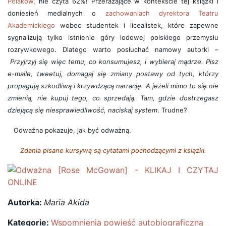
Polaków
, nie czyta 62%! Przerażające w kontekście tej książki i
doniesień medialnych o
zachowaniach dyrektora Teatru
Akademickiego
wobec studentek i licealistek, które zapewne
sygnalizują tylko istnienie góry lodowej polskiego przemysłu
rozrywkowego. Dlatego warto posłuchać namowy autorki –
Przyjrzyj się więc temu, co konsumujesz, i wybieraj mądrze. Pisz
e-maile, tweetuj, domagaj się zmiany postawy od tych, którzy
propagują szkodliwą i krzywdzącą narrację. A jeżeli mimo to się nie
zmienią, nie kupuj tego, co sprzedają. Tam, gdzie dostrzegasz
dziejącą się niesprawiedliwość, naciskaj system
. Trudne?
Odważna pokazuje, jak być odważną.
Zdania pisane kursywą są cytatami pochodzącymi z książki.
Autorka:
Maria Akida
Kategorie:
Wspomnienia powieść autobiograficzna