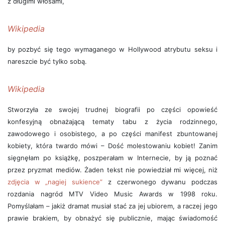
z długimi włosami,
Wikipedia
by pozbyć się tego wymaganego w Hollywood atrybutu seksu i
nareszcie być tylko sobą.
Wikipedia
Stworzyła ze swojej trudnej biografii po części opowieść
konfesyjną obnażającą tematy tabu z życia rodzinnego,
zawodowego i osobistego, a po części manifest zbuntowanej
kobiety, która twardo mówi – Dość molestowaniu kobiet! Zanim
sięgnęłam po książkę, poszperałam w Internecie, by ją poznać
przez pryzmat mediów. Żaden tekst nie powiedział mi więcej, niż
zdjęcia w „nagiej sukience”
z czerwonego dywanu podczas
rozdania nagród MTV Video Music Awards w 1998 roku.
Pomyślałam – jakiż dramat musiał stać za jej ubiorem, a raczej jego
prawie brakiem, by obnażyć się publicznie, mając świadomość