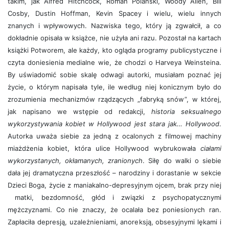
takim, jak Alfred Hitchcock, Roman Polański, Woody Allen, Bill
Cosby, Dustin Hoffman, Kevin Spacey i wielu, wielu innych
znanych i wpływowych. Nazwiska tego, który ją zgwałcił, a co
dokładnie opisała w książce, nie użyła ani razu. Pozostał na kartach
książki Potworem, ale każdy, kto ogląda programy publicystyczne i
czyta doniesienia medialne wie, że chodzi o Harveya Weinsteina.
By uświadomić sobie skalę odwagi autorki, musiałam poznać jej
życie, o którym napisała tyle, ile według niej konicznym było do
zrozumienia mechanizmów rządzących „fabryką snów”, w której,
jak napisano we wstępie od redakcji,
historia seksualnego
wykorzystywania kobiet w Hollywood jest stara jak… Hollywood
.
Autorka uważa siebie za jedną z ocalonych z filmowej machiny
miażdżenia kobiet, która ulice Hollywood wybrukowała
ciałami
wykorzystanych, okłamanych, zranionych
. Siłę do walki o siebie
dała jej dramatyczna przeszłość – narodziny i dorastanie w sekcie
Dzieci Boga, życie z maniakalno-depresyjnym ojcem, brak przy niej
matki, bezdomność, głód i związki z psychopatycznymi
mężczyznami. Co nie znaczy, że ocalała bez poniesionych ran.
Zapłaciła depresją, uzależnieniami, anoreksją, obsesyjnymi lękami i