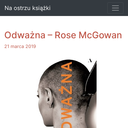
Na ostrzu książki
Odważna – Rose McGowan
21 marca 2019