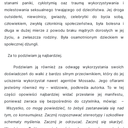
stanami paniki, cyklotymią oaz traumą wykorzystywania i
molestowania seksualnego trwającego od dzieciństwa. Jej droga
outsiderki, niewolnicy, gwiazdy, celebrytki do bycia sobą,
człowiekiem, zwykłą członkinią społeczeństwa, była bolesna i
długa w dużej mierze z powodu braku mądrych dorosłych w jej
życiu, a zwłaszcza rodziny. Była osamotnionym dzieckiem w
społecznej dżungli.
Za to podziwiam ją najbardziej.
Podziwiam ją również za odwagę wykorzystania swoich
doświadczeń do walki z bardzo silnym przeciwnikiem, który do jej
uciszenia wykorzystał nawet agentów Mossadu. Jego ofiarami
jesteśmy również my – widzowie, podkreśla autorka. To w tej
części opowieści najbardziej widać przesłanie jej manifestu,
ponieważ zwraca się bezpośrednio do czytelnika, mówiąc –
Wszystko, co mogę powiedzieć, to żebyś zastanawiała się nad
tym, co konsumujesz. Zacznij rozpoznawać stereotypy i szkodliwe
schematy myślenia. Zacznij je odrzucać. Zacznij się skarżyć.