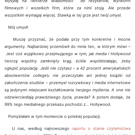
Wysyłaj na Twitterze wiadomości do reżyserów, wytwórni
filmowych i wszelkich firm, które za nimi stoją. Ale przede
wszystkim wymagaj więcej. Stawką w tej grze jest twój umysł.
Mój umysł!
Muszę przyznać, że podała przy tym konkretne i mocne
argumenty. Najbardziej przemówił do mnie ten, w którym mówi –
Jest coś wyjątkowo przejmującego w tym, jak media i Hollywood
tworzą wspólny zamknięty krąg, ściśle współdziałając, żeby
ogłupić populację. Jeśli nie czytasz – a 42 procent amerykańskich
absolwentów college’u nie przeczytało ani jednej książki od
zakończenia studiów – przemysł rozrywkowy i media internetowe
są jedynymi miejscami kształtowania twojego myślenia. A one nie
odzwierciedlają prawdziwego życia, prawda?
A potem dodaje, że
99% tego medialnego przekazu pochodzi z… Hollywood.
Pomyślałam w tym momencie o polskiej populacji.
U nas, według najnowszego
raportu o stanie czytelnictwa