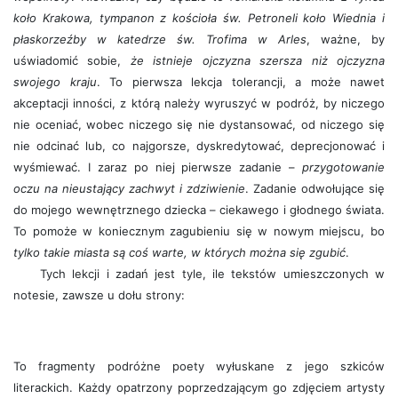
koło Krakowa, tympanon z kościoła św. Petroneli koło Wiednia i
płaskorzeźby w katedrze św. Trofima w Arles
, ważne, by
uświadomić sobie,
że istnieje ojczyzna szersza niż ojczyzna
swojego kraju
. To pierwsza lekcja tolerancji, a może nawet
akceptacji inności, z którą należy wyruszyć w podróż, by niczego
nie oceniać, wobec niczego się nie dystansować, od niczego się
nie odcinać lub, co najgorsze, dyskredytować, deprecjonować i
wyśmiewać. I zaraz po niej pierwsze zadanie –
przygotowanie
oczu na nieustający zachwyt i zdziwienie
. Zadanie odwołujące się
do mojego wewnętrznego dziecka – ciekawego i głodnego świata.
To pomoże w koniecznym zagubieniu się w nowym miejscu, bo
tylko takie miasta są coś warte, w których można się zgubić
.
Tych lekcji i zadań jest tyle, ile tekstów umieszczonych w
notesie, zawsze u dołu strony:
To fragmenty podróżne poety wyłuskane z jego szkiców
literackich. Każdy opatrzony poprzedzającym go zdjęciem artysty