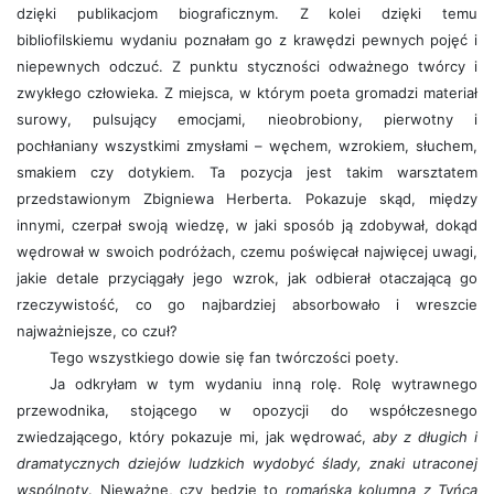
dzięki publikacjom biograficznym. Z kolei dzięki temu
bibliofilskiemu wydaniu poznałam go z krawędzi pewnych pojęć i
niepewnych odczuć. Z punktu styczności odważnego twórcy i
zwykłego człowieka. Z miejsca, w którym poeta gromadzi materiał
surowy, pulsujący emocjami, nieobrobiony, pierwotny i
pochłaniany wszystkimi zmysłami – węchem, wzrokiem, słuchem,
smakiem czy dotykiem. Ta pozycja jest takim warsztatem
przedstawionym Zbigniewa Herberta. Pokazuje skąd, między
innymi, czerpał swoją wiedzę, w jaki sposób ją zdobywał, dokąd
wędrował w swoich podróżach, czemu poświęcał najwięcej uwagi,
jakie detale przyciągały jego wzrok, jak odbierał otaczającą go
rzeczywistość, co go najbardziej absorbowało i wreszcie
najważniejsze, co czuł?
Tego wszystkiego dowie się fan twórczości poety.
Ja odkryłam w tym wydaniu inną rolę. Rolę wytrawnego
przewodnika, stojącego w opozycji do współczesnego
zwiedzającego, który pokazuje mi, jak wędrować,
aby z długich i
dramatycznych dziejów ludzkich wydobyć ślady, znaki utraconej
wspólnoty
. Nieważne, czy będzie to
romańska kolumna z Tyńca