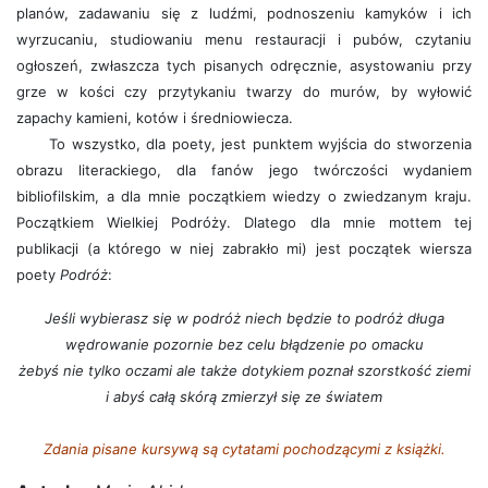
planów, zadawaniu się z ludźmi, podnoszeniu kamyków i ich
wyrzucaniu, studiowaniu menu restauracji i pubów, czytaniu
ogłoszeń, zwłaszcza tych pisanych odręcznie, asystowaniu przy
grze w kości czy przytykaniu twarzy do murów, by wyłowić
zapachy kamieni, kotów i średniowiecza.
To wszystko, dla poety, jest punktem wyjścia do stworzenia
obrazu literackiego, dla fanów jego twórczości wydaniem
bibliofilskim, a dla mnie początkiem wiedzy o zwiedzanym kraju.
Początkiem Wielkiej Podróży. Dlatego dla mnie mottem tej
publikacji (a którego w niej zabrakło mi) jest początek wiersza
poety
Podróż
:
Jeśli wybierasz się w podróż niech będzie to podróż długa
wędrowanie pozornie bez celu błądzenie po omacku
żebyś nie tylko oczami ale także dotykiem poznał szorstkość ziemi
i abyś całą skórą zmierzył się ze światem
Zdania pisane kursywą są cytatami pochodzącymi z książki.