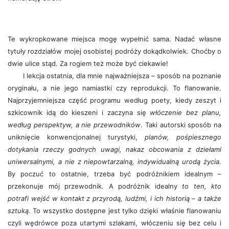
Te wykropkowane miejsca mogę wypełnić sama. Nadać własne
tytuły rozdziałów mojej osobistej podróży dokądkolwiek. Choćby o
dwie ulice stąd. Za rogiem też może być ciekawie!
I lekcja ostatnia, dla mnie najważniejsza – sposób na poznanie
oryginału, a nie jego namiastki czy reprodukcji. To flanowanie.
Najprzyjemniejsza część programu według poety, kiedy zeszyt i
szkicownik idą do kieszeni i zaczyna się
włóczenie bez planu,
według perspektyw, a nie przewodników
. Taki autorski sposób na
uniknięcie konwencjonalnej turystyki,
planów, pośpiesznego
dotykania rzeczy godnych uwagi, nakaz obcowania z dziełami
uniwersalnymi, a nie z niepowtarzalną, indywidualną urodą życia
.
By poczuć to ostatnie, trzeba być podróżnikiem idealnym –
przekonuje mój przewodnik. A podróżnik idealny
to ten, kto
potrafi wejść w kontakt z przyrodą, ludźmi, i ich historią – a także
sztuką
. To wszystko dostępne jest tylko dzięki właśnie flanowaniu
czyli wędrówce poza utartymi szlakami, włóczeniu się bez celu i