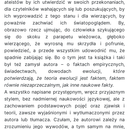
ateistów by ich utwierdzić w swoich przekonaniach,
dla czytelników wahających się lub poszukujących, by
ich wyprowadzić z tego stanu i dla wierzących, by
poważnie zachwiać ich światopoglądem. By,
obrazowo rzecz ujmując, do człowieka szykującego
się do skoku z parapetu wieżowca, głęboko
wierzącego, że wyrosną mu skrzydła i pofrunie,
powiedzieć, a przede wszystkim udowodnić mu, że
spadnie zabijając się. Bo o tym jest ta książka i taki
był też zamysł autora – o faktach empirycznych,
świadectwach, dowodach ewolucji,
które
potwierdzają, że teoria ewolucji jest faktem, faktem
równie niezaprzeczalnym, jak inne naukowe fakty.
A wszystko napisane przystępnym, wręcz przyjaznym
stylem, bez nadmiernej naukowości językowej, ale z
zachowaniem podstawowych pojęć oraz zjawisk i
teorii, zawsze wyjaśnionymi i wytłumaczonymi przez
autora lub tłumacza. Czułam, że autorowi zależy na
zrozumieniu jego wywodów, a tym samym na mnie,