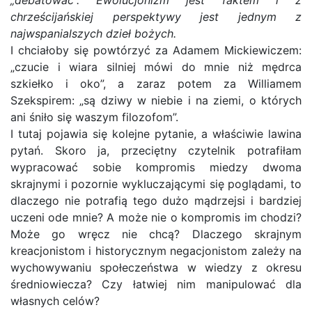
„debatować”. Ewolucjonizm jest faktem i z
chrześcijańskiej perspektywy jest jednym z
najwspanialszych dzieł bożych.
I chciałoby się powtórzyć za Adamem Mickiewiczem:
„czucie i wiara silniej mówi do mnie niż mędrca
szkiełko i oko”, a zaraz potem za Williamem
Szekspirem: „są dziwy w niebie i na ziemi, o których
ani śniło się waszym filozofom”.
I tutaj pojawia się kolejne pytanie, a właściwie lawina
pytań. Skoro ja, przeciętny czytelnik potrafiłam
wypracować sobie kompromis miedzy dwoma
skrajnymi i pozornie wykluczającymi się poglądami, to
dlaczego nie potrafią tego dużo mądrzejsi i bardziej
uczeni ode mnie? A może nie o kompromis im chodzi?
Może go wręcz nie chcą? Dlaczego skrajnym
kreacjonistom i historycznym negacjonistom zależy na
wychowywaniu społeczeństwa w wiedzy z okresu
średniowiecza? Czy łatwiej nim manipulować dla
własnych celów?