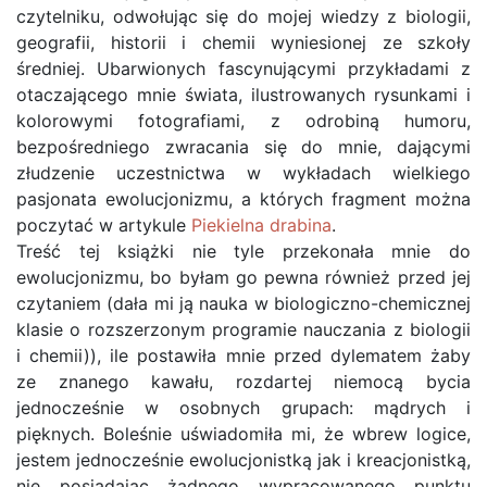
czytelniku, odwołując się do mojej wiedzy z biologii,
geografii, historii i chemii wyniesionej ze szkoły
średniej. Ubarwionych fascynującymi przykładami z
otaczającego mnie świata, ilustrowanych rysunkami i
kolorowymi fotografiami, z odrobiną humoru,
bezpośredniego zwracania się do mnie, dającymi
złudzenie uczestnictwa w wykładach wielkiego
pasjonata ewolucjonizmu, a których fragment można
poczytać w artykule
Piekielna drabina
.
Treść tej książki nie tyle przekonała mnie do
ewolucjonizmu, bo byłam go pewna również przed jej
czytaniem (dała mi ją nauka w biologiczno-chemicznej
klasie o rozszerzonym programie nauczania z biologii
i chemii)), ile postawiła mnie przed dylematem żaby
ze znanego kawału, rozdartej niemocą bycia
jednocześnie w osobnych grupach: mądrych i
pięknych. Boleśnie uświadomiła mi, że wbrew logice,
jestem jednocześnie ewolucjonistką jak i kreacjonistką,
nie posiadając żadnego wypracowanego punktu