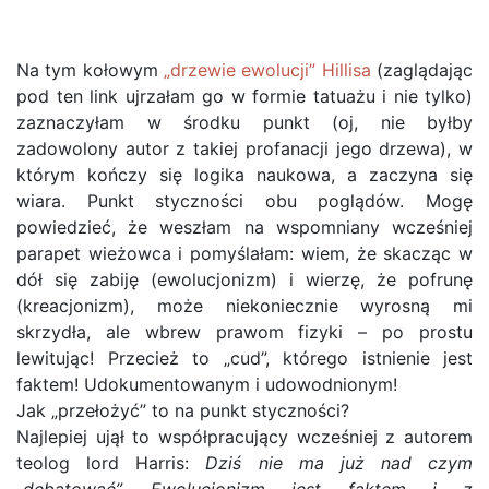
Na tym kołowym
„drzewie ewolucji” Hillisa
(zaglądając
pod ten link ujrzałam go w formie tatuażu i nie tylko)
zaznaczyłam w środku punkt (oj, nie byłby
zadowolony autor z takiej profanacji jego drzewa), w
którym kończy się logika naukowa, a zaczyna się
wiara. Punkt styczności obu poglądów. Mogę
powiedzieć, że weszłam na wspomniany wcześniej
parapet wieżowca i pomyślałam: wiem, że skacząc w
dół się zabiję (ewolucjonizm) i wierzę, że pofrunę
(kreacjonizm), może niekoniecznie wyrosną mi
skrzydła, ale wbrew prawom fizyki – po prostu
lewitując! Przecież to „cud”, którego istnienie jest
faktem! Udokumentowanym i udowodnionym!
Jak „przełożyć” to na punkt styczności?
Najlepiej ujął to współpracujący wcześniej z autorem
teolog lord Harris:
Dziś nie ma już nad czym