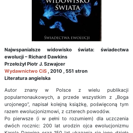
Najwspanialsze widowisko świata: świadectwa
ewolucji – Richard Dawkins
Przełożył Piotr J. Szwajcer
Wydawnictwo CiS
, 2010 , 551 stron
Literatura angielska
Autor znany w Polsce z wielu publikacji
popularnonaukowych, a przede wszystkim z „Boga
urojonego”, napisał kolejną książkę, poświęconą tym
razem ewolucjonizmowi, z czterech powodów.
Po pierwsze (i w pełni to rozumiem) dla uczczenia
dwóch rocznic: 200 lat urodzin ojca ewolucjonizmu
Karola Darwina oraz 150 lat ukazania się jego dzieła