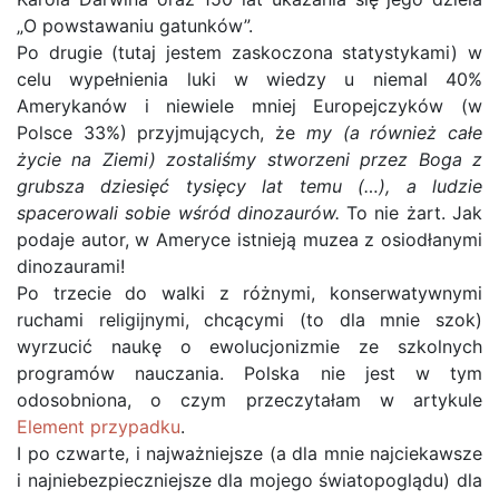
„O powstawaniu gatunków”.
Po drugie (tutaj jestem zaskoczona statystykami) w
celu wypełnienia luki w wiedzy u niemal 40%
Amerykanów i niewiele mniej Europejczyków (w
Polsce 33%) przyjmujących, że
my (a również całe
życie na Ziemi) zostaliśmy stworzeni przez Boga z
grubsza dziesięć tysięcy lat temu (…), a ludzie
spacerowali sobie wśród dinozaurów.
To nie żart. Jak
podaje autor, w Ameryce istnieją muzea z osiodłanymi
dinozaurami!
Po trzecie do walki z różnymi, konserwatywnymi
ruchami religijnymi, chcącymi (to dla mnie szok)
wyrzucić naukę o ewolucjonizmie ze szkolnych
programów nauczania. Polska nie jest w tym
odosobniona, o czym przeczytałam w artykule
Element przypadku
.
I po czwarte, i najważniejsze (a dla mnie najciekawsze
i najniebezpieczniejsze dla mojego światopoglądu) dla