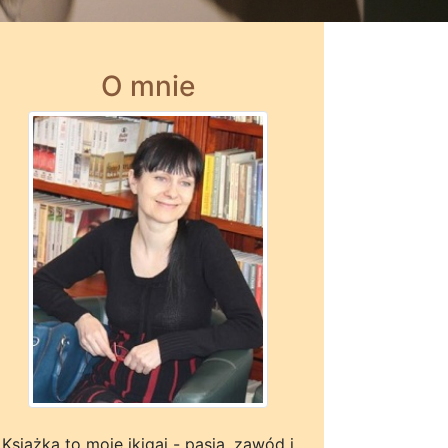
O mnie
Książka to moje ikigai - pasja, zawód i