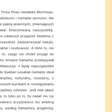
 Three Pines niedaleko Montrealu.
elskości i niemalże senności. Ale
e paletą jesiennych, zmieniających
Neal. Emerytowaną nauczycielkę.
ono oddanych przyjaciół. Każdemu z
 przeszłość. Zaobserwować nawyki,
rakter i osobowość. A mimo to, nie
 to, czego nie chcieli przyjąć do
ktor Armand Gamache przekazywał
 Mateusza –
I będą nieprzyjaciółmi
u Québec uosabiał niemalże ideał
erpliwy, kulturalny, rozważny, z
ntowymi wynikami w rozwiązywaniu
śliwy człowiek. Jeśli miał jakieś
ła, to tylko po to, by nadać mu rys
rakteru przydzielono mu ambitną
ety, według Gamache’a, arogancką,