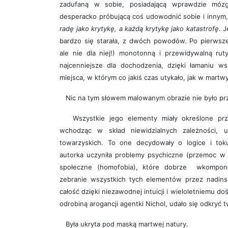
zadufaną w sobie, posiadającą wprawdzie mózg
desperacko próbującą coś udowodnić sobie i innym,
radę jako krytykę, a każdą krytykę jako katastrofę
. 
bardzo się starała, z dwóch powodów. Po pierwsze
ale nie dla niej!) monotonną i przewidywalną rut
najcenniejsze dla dochodzenia, dzięki łamaniu ws
miejsca, w którym co jakiś czas utykało, jak w martw
Nic na tym słowem malowanym obrazie nie było p
Wszystkie jego elementy miały określone prze
wchodząc w skład niewidzialnych zależności, u
towarzyskich. To one decydowały o logice i tok
autorka uczyniła problemy psychiczne (przemoc w r
społeczne (homofobia), które dobrze wkompon
zebranie wszystkich tych elementów przez nadins
całość dzięki niezawodnej intuicji i wieloletniemu d
odrobiną arogancji agentki Nichol, udało się odkryć t
Była ukryta pod maską martwej natury.