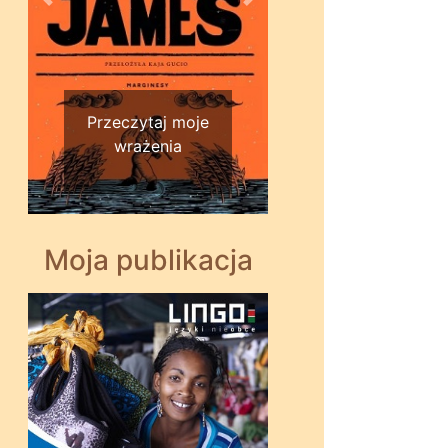
Wstecz
Dalej
Przeczytaj moje
wrażenia
Moja publikacja