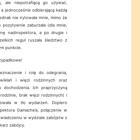
, ale niepotrafiącą go używać,
 a jednocześnie odbierającą
każdą
Jednak nie irytowała mnie, mimo że
 pozytywnie zaburzała (dla mnie,
ynę nadinspektora, a po drugie i
zelkich reguł ruszała śledztwo z
ym punkcie.
rzypadkowe!
znaczenie i rolę do odegrania,
wikłań i więzi rodzinnych oraz
u dochodzenia. Ich praprzyczyną
odzinie, brak więzi rodzinnych) i
owała w tło wydarzeń. Dopiero
pektora Gamache’a, połączenie w
oświadczeniu w wydziale zabójstw z
warz zabójcy.