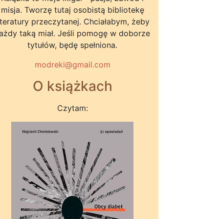
misja. Tworzę tutaj osobistą bibliotekę
iteratury przeczytanej. Chciałabym, żeby
ażdy taką miał. Jeśli pomogę w doborze
tytułów, będę spełniona.
modreki@gmail.com
O książkach
Czytam: