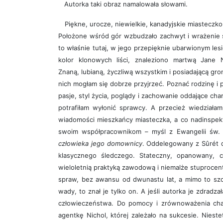
Autorka taki obraz namalowała słowami.
Piękne, urocze, niewielkie, kanadyjskie miasteczko
Położone wśród gór wzbudzało zachwyt i wrażenie si
to właśnie tutaj, w jego przepięknie ubarwionym lesi
kolor klonowych liści, znaleziono martwą Jane 
Znaną, lubianą, życzliwą wszystkim i posiadającą gr
nich mogłam się dobrze przyjrzeć. Poznać rodzinę i
pasje, styl życia, poglądy i zachowanie oddające cha
potrafiłam wyłonić sprawcy. A przecież wiedziałam
wiadomości mieszkańcy miasteczka, a co nadinspe
swoim współpracownikom – myśl z Ewangelii św.
człowieka jego domownicy
. Oddelegowany z Sûrét d
klasycznego śledczego. Stateczny, opanowany, ci
wieloletnią praktyką zawodową i niemalże stuproce
spraw, bez awansu od dwunastu lat, a mimo to szczę
wady, to znał je tylko on. A jeśli autorka je zdradza
człowieczeństwa. Do pomocy i zrównoważenia cha
agentkę Nichol, której zależało na sukcesie. Niest