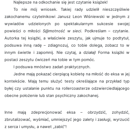
Najlepsze na odkochanie się jest czytanie książek!
To nie mój wniosek. Takiej rady udzielił nieszczęśliwie
zakochanemu czytelnikowi Janusz Leon Wiśniewski w jednym z
wywiadów udzielonych po spektakularnym sukcesie swojej
powieści o miłości
S@motność w sieci
. Podkreślam – czytanie.
Autorka tej książki, a właściwie zeszytu, jak ujmuje to podtytuł,
podsuwa inną radę – zdiagnozuj, co tobie dolega, zobacz to w
innym świetle i zapomnij. Nie czytaj, a działaj! Forma książki w
postaci zeszytu ćwiczeń ma tobie w tym pomóc.
I podsuwa mnóstwo zadań praktycznych.
Jedne mają pokazać cierpiącą kobietę na miłość do eksa w jej
kontekście. Mają temu służyć testy określające na przykład typ
byłej czy ustalanie punktu na rollercoasterze odzwierciedlającego
obecne położenie lub stan psychiczny zakochanej.
Inne mają zdeprecjonować eksa – obrzydzić, zohydzić,
zbrutalizować, wyśmiać, umniejszyć jego zalety i zasługi, wyrzucić
z serca i umysłu, a nawet „zabić”!