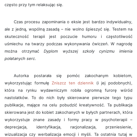
często przy tym relaksując się.
Czas procesu zapominania o eksie jest bardzo indywidualny,
ale z jedną, wspólną zasadą – nie wolno śpieszyć się. Testem na
skuteczność terapii jest poczucie humoru i częstotliwość
uśmiechu na twarzy podczas wykonywania ćwiczeń. W nagrodę
można otrzymać
Dyplom wyższej szkoły cynizmu imienia
połatanych serc
.
Autorka postarała się pomóc zakochanym kobietom,
wykorzystując formułę
Zniszcz ten dziennik
(i jej podobnych),
która na rynku wydawniczym robiła ogromną furorę wśród
nastolatków. To do nich były skierowane pierwsze tego typu
publikacje, mające na celu pobudzić kreatywność. Ta publikacja
skierowana jest do kobiet zakochanych w byłych partnerach, która
wykorzystuje znane zasady i formy pracy w psychoterapii –
deprecjacja, identyfikacja, racjonalizacja, przeniesienie,
wizualizacja czy werbalizacja emocji i myśli. Ta ostatnia tutaj w