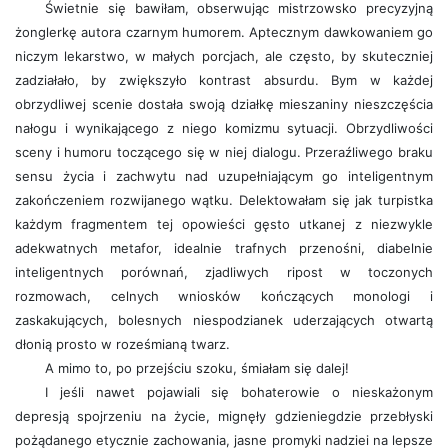
Świetnie się bawiłam, obserwując mistrzowsko precyzyjną
żonglerkę autora czarnym humorem. Aptecznym dawkowaniem go
niczym lekarstwo, w małych porcjach, ale często, by skuteczniej
zadziałało, by zwiększyło kontrast absurdu. Bym w każdej
obrzydliwej scenie dostała swoją działkę mieszaniny nieszczęścia
nałogu i wynikającego z niego komizmu sytuacji. Obrzydliwości
sceny i humoru toczącego się w niej dialogu. Przeraźliwego braku
sensu życia i zachwytu nad uzupełniającym go inteligentnym
zakończeniem rozwijanego wątku. Delektowałam się jak turpistka
każdym fragmentem tej opowieści gęsto utkanej z niezwykle
adekwatnych metafor, idealnie trafnych przenośni, diabelnie
inteligentnych porównań, zjadliwych ripost w toczonych
rozmowach, celnych wniosków kończących monologi i
zaskakujących, bolesnych niespodzianek uderzających otwartą
dłonią prosto w roześmianą twarz.
A mimo to, po przejściu szoku, śmiałam się dalej!
I jeśli nawet pojawiali się bohaterowie o nieskażonym
depresją spojrzeniu na życie, mignęły gdzieniegdzie przebłyski
pożądanego etycznie zachowania, jasne promyki nadziei na lepsze