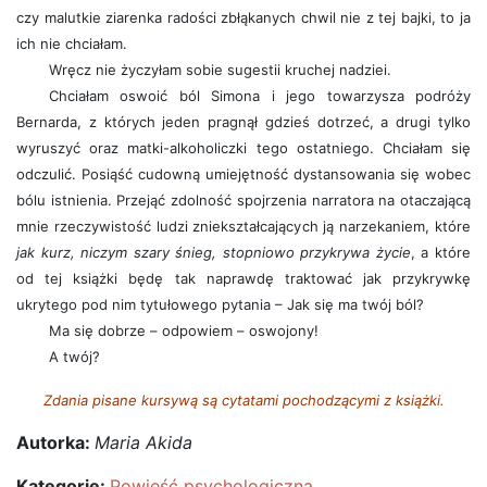
czy malutkie ziarenka radości zbłąkanych chwil nie z tej bajki, to ja
ich nie chciałam.
Wręcz nie życzyłam sobie sugestii kruchej nadziei.
Chciałam oswoić ból Simona i jego towarzysza podróży
Bernarda, z których jeden pragnął gdzieś dotrzeć, a drugi tylko
wyruszyć oraz matki-alkoholiczki tego ostatniego. Chciałam się
odczulić. Posiąść cudowną umiejętność dystansowania się wobec
bólu istnienia. Przejąć zdolność spojrzenia narratora na otaczającą
mnie rzeczywistość ludzi zniekształcających ją narzekaniem, które
jak kurz, niczym szary śnieg, stopniowo przykrywa życie
, a które
od tej książki będę tak naprawdę traktować jak przykrywkę
ukrytego pod nim tytułowego pytania – Jak się ma twój ból?
Ma się dobrze – odpowiem – oswojony!
A twój?
Zdania pisane kursywą są cytatami pochodzącymi z książki.
Autorka:
Maria Akida
Kategorie:
Powieść psychologiczna