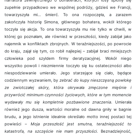
narratora zewnętrznego o bohaterach, których losy splotły się
zupełnie przypadkowo we wspólnej podróży, gdzieś we Francji,
towarzyszyła mi… śmierć. To ona rozpoczęła, a zarazem
zakończyła historię Simona, głównego bohatera, wokół którego
toczyła się akcja. To ona towarzyszyła mu nie tylko w chwili, w
której go poznałam, ale również w przeszłości, kiedy zabijał jako
najemnik w konfliktach zbrojnych. W teraźniejszości, po powrocie
do kraju, zajął się tym, co robił najlepiej – zabijał braci mniejszych
człowieka pod szyldem firmy deratyzacyjnej. Wokół niego
wszystko powoli i niezmiennie toczyło się ku ostateczności albo
niespodziewanie umierało. Jego starzejące się ciało, będące
codziennym wyzwaniem, by
zebrać do kupy nieszczęsną powłokę
ze zwiotczałej skóry, która okrywała zmęczone mięśnie i
przywrócić minimum czynności życiowych, które w tym momencie
wydawały mu się kompletnie pozbawione znaczenia
. Umierała
również jego dusza, wartości moralne od dawna gniły w bagnie
brudu, a jego istnienie idealnie określało motto innej postaci tej
powieści –
Moja przeszłość jest smutna, teraźniejszość to
katastrofa, na szczęście nie mam przyszłości
. Beznadziejność,