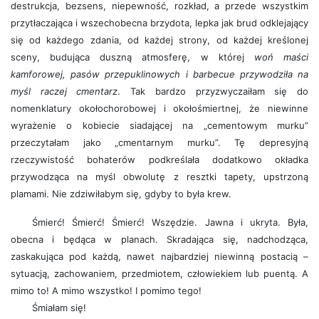
destrukcja, bezsens, niepewność, rozkład, a przede wszystkim
przytłaczająca i wszechobecna brzydota, lepka jak brud odklejający
się od każdego zdania, od każdej strony, od każdej kreślonej
sceny, budująca duszną atmosferę, w której
woń maści
kamforowej, pasów przepuklinowych i barbecue przywodziła na
myśl raczej cmentarz
. Tak bardzo przyzwyczaiłam się do
nomenklatury okołochorobowej i okołośmiertnej, że niewinne
wyrażenie o kobiecie siadającej na „cementowym murku”
przeczytałam jako „cmentarnym murku”. Tę depresyjną
rzeczywistość bohaterów podkreślała dodatkowo okładka
przywodząca na myśl obwolutę z resztki tapety, upstrzoną
plamami. Nie zdziwiłabym się, gdyby to była krew.
Śmierć! Śmierć! Śmierć! Wszędzie. Jawna i ukryta. Była,
obecna i będąca w planach. Skradająca się, nadchodząca,
zaskakująca pod każdą, nawet najbardziej niewinną postacią –
sytuacją, zachowaniem, przedmiotem, człowiekiem lub puentą. A
mimo to! A mimo wszystko! I pomimo tego!
Śmiałam się!