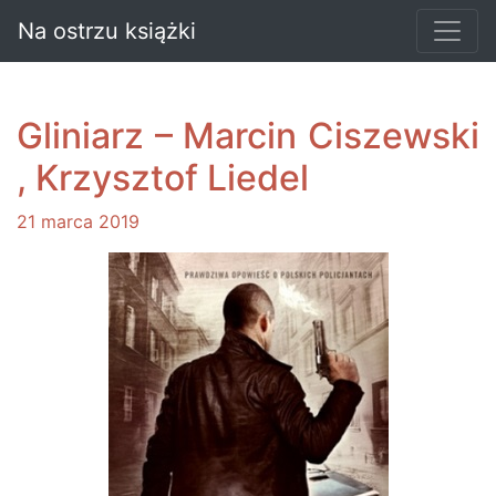
Na ostrzu książki
Gliniarz – Marcin Ciszewski
, Krzysztof Liedel
21 marca 2019