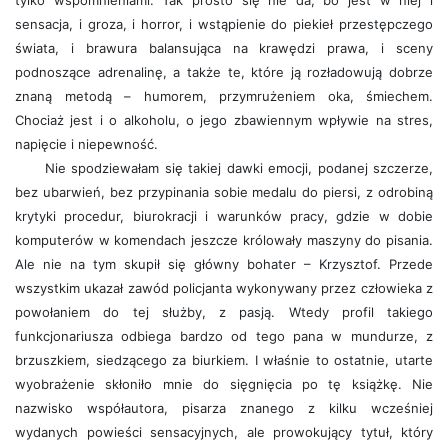
tylko wspomnieniami. Tak prosto się nie da, bo jest w niej i
sensacja, i groza, i horror, i wstąpienie do piekieł przestępczego
świata, i brawura balansująca na krawędzi prawa, i sceny
podnoszące adrenalinę, a także te, które ją rozładowują dobrze
znaną metodą – humorem, przymrużeniem oka, śmiechem.
Chociaż jest i o alkoholu, o jego zbawiennym wpływie na stres,
napięcie i niepewność.
Nie spodziewałam się takiej dawki emocji, podanej szczerze,
bez ubarwień, bez przypinania sobie medalu do piersi, z odrobiną
krytyki procedur, biurokracji i warunków pracy, gdzie w dobie
komputerów w komendach jeszcze królowały maszyny do pisania.
Ale nie na tym skupił się główny bohater – Krzysztof. Przede
wszystkim ukazał zawód policjanta wykonywany przez człowieka z
powołaniem do tej służby, z pasją. Wtedy profil takiego
funkcjonariusza odbiega bardzo od tego pana w mundurze, z
brzuszkiem, siedzącego za biurkiem. I właśnie to ostatnie, utarte
wyobrażenie skłoniło mnie do sięgnięcia po tę książkę. Nie
nazwisko współautora, pisarza znanego z kilku wcześniej
wydanych powieści sensacyjnych, ale prowokujący tytuł, który