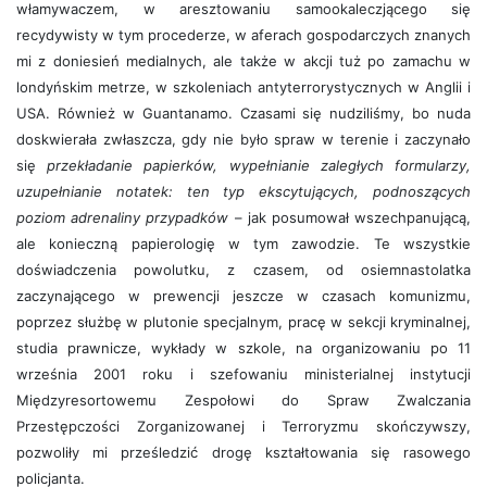
włamywaczem, w aresztowaniu samookaleczjącego się
recydywisty w tym procederze, w aferach gospodarczych znanych
mi z doniesień medialnych, ale także w akcji tuż po zamachu w
londyńskim metrze, w szkoleniach antyterrorystycznych w Anglii i
USA. Również w Guantanamo. Czasami się nudziliśmy, bo nuda
doskwierała zwłaszcza, gdy nie było spraw w terenie i zaczynało
się
przekładanie papierków, wypełnianie zaległych formularzy,
uzupełnianie notatek: ten typ ekscytujących, podnoszących
poziom adrenaliny przypadków
– jak posumował wszechpanującą,
ale konieczną papierologię w tym zawodzie. Te wszystkie
doświadczenia powolutku, z czasem, od osiemnastolatka
zaczynającego w prewencji jeszcze w czasach komunizmu,
poprzez służbę w plutonie specjalnym, pracę w sekcji kryminalnej,
studia prawnicze, wykłady w szkole, na organizowaniu po 11
września 2001 roku i szefowaniu ministerialnej instytucji
Międzyresortowemu Zespołowi do Spraw Zwalczania
Przestępczości Zorganizowanej i Terroryzmu skończywszy,
pozwoliły mi prześledzić drogę kształtowania się rasowego
policjanta.