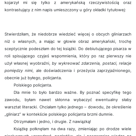
kojarzył mi się tylko z amerykańską rzeczywistością oraz
kontrastujący z nim napis umieszczony u góry okładki tytułowej:
Stwierdziłam, że niedobrze wiedzieć więcej o obcych gliniarzach
niż o własnych, a mając w głowie obraz amerykański, trochę
sceptycznie podeszłam do tej książki. Do debiutującego pisarza w
roli spisującego czyjeś wspomnienia, który po raz pierwszy nie
użył własnej wyobraźni,
by wykreować zdarzenia, postaci, relacje
pomiędzy nimi
, ale doświadczenia i przeżycia zaprzyjaźnionego,
obecnie już byłego, policjanta.
Polskiego policjanta.
Dla mnie to było bardzo ważne. By poznać specyfikę tego
zawodu, byłam nawet skłonna wybaczyć ewentualny słaby
warsztat literacki. Chciałam tylko jednego – dowodu, że określenie
„gliniarz” w kontekście polskiego policjanta brzmi dumnie.
Otrzymałam i jedno, i drugie. Z nawiązką!
Książkę połknęłam na dwa razy, zmieniając po drodze wiele