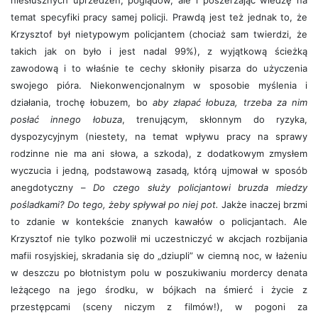
niesłusznych uprzedzeń, poglądów, ale i poszerzając wiedzę na
temat specyfiki pracy samej policji. Prawdą jest też jednak to, że
Krzysztof był nietypowym policjantem (chociaż sam twierdzi, że
takich jak on było i jest nadal 99%), z wyjątkową ścieżką
zawodową i to właśnie te cechy skłoniły pisarza do użyczenia
swojego pióra. Niekonwencjonalnym w sposobie myślenia i
działania, trochę łobuzem, bo
aby złapać łobuza, trzeba za nim
posłać innego łobuza
, trenującym, skłonnym do ryzyka,
dyspozycyjnym (niestety, na temat wpływu pracy na sprawy
rodzinne nie ma ani słowa, a szkoda), z dodatkowym zmysłem
wyczucia i jedną, podstawową zasadą, którą ujmował w sposób
anegdotyczny –
Do czego służy policjantowi bruzda miedzy
pośladkami? Do tego, żeby spływał po niej pot.
Jakże inaczej brzmi
to zdanie w kontekście znanych kawałów o policjantach. Ale
Krzysztof nie tylko pozwolił mi uczestniczyć w akcjach rozbijania
mafii rosyjskiej, skradania się do „dziupli” w ciemną noc, w łażeniu
w deszczu po błotnistym polu w poszukiwaniu mordercy denata
leżącego na jego środku, w bójkach na śmierć i życie z
przestępcami (sceny niczym z filmów!), w pogoni za