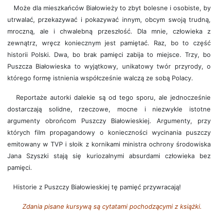
Może dla mieszkańców Białowieży to zbyt bolesne i osobiste, by
utrwalać, przekazywać i pokazywać innym, obcym swoją trudną,
mroczną, ale i chwalebną przeszłość. Dla mnie, człowieka z
zewnątrz, wręcz koniecznym jest pamiętać. Raz, bo to część
historii Polski. Dwa, bo brak pamięci zabija to miejsce. Trzy, bo
Puszcza Białowieska to wyjątkowy, unikatowy twór przyrody, o
którego formę istnienia współcześnie walczą ze sobą Polacy.
Reportaże autorki dalekie są od tego sporu, ale jednocześnie
dostarczają solidne, rzeczowe, mocne i niezwykle istotne
argumenty obrońcom Puszczy Białowieskiej. Argumenty, przy
których film propagandowy o konieczności wycinania puszczy
emitowany w TVP i słoik z kornikami ministra ochrony środowiska
Jana Szyszki stają się kuriozalnymi absurdami człowieka bez
pamięci.
Historie z Puszczy Białowieskiej tę pamięć przywracają!
Zdania pisane kursywą są cytatami pochodzącymi z książki.