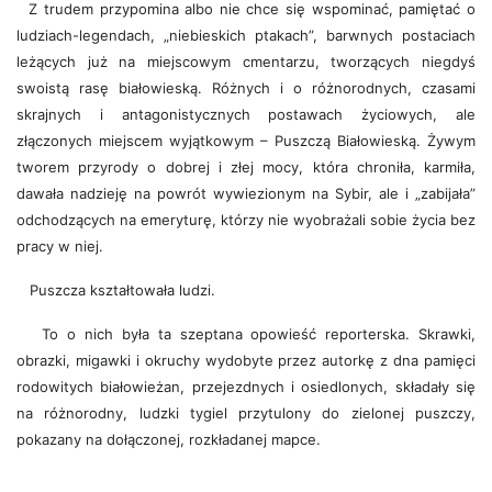
Z trudem przypomina albo nie chce się wspominać, pamiętać o
ludziach-legendach, „niebieskich ptakach”, barwnych postaciach
leżących już na miejscowym cmentarzu, tworzących niegdyś
swoistą rasę białowieską. Różnych i o różnorodnych, czasami
skrajnych i antagonistycznych postawach życiowych, ale
złączonych miejscem wyjątkowym – Puszczą Białowieską. Żywym
tworem przyrody o dobrej i złej mocy, która chroniła, karmiła,
dawała nadzieję na powrót wywiezionym na Sybir, ale i „zabijała”
odchodzących na emeryturę, którzy nie wyobrażali sobie życia bez
pracy w niej.
Puszcza kształtowała ludzi.
To o nich była ta szeptana opowieść reporterska. Skrawki,
obrazki, migawki i okruchy wydobyte przez autorkę z dna pamięci
rodowitych białowieżan, przejezdnych i osiedlonych, składały się
na różnorodny, ludzki tygiel przytulony do zielonej puszczy,
pokazany na dołączonej, rozkładanej mapce.