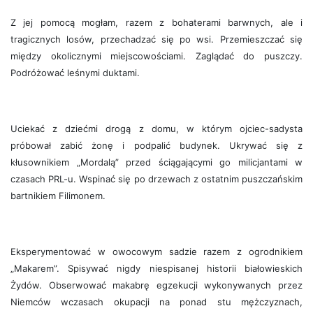
Z jej pomocą mogłam, razem z bohaterami barwnych, ale i
tragicznych losów, przechadzać się po wsi. Przemieszczać się
między okolicznymi miejscowościami. Zaglądać do puszczy.
Podróżować leśnymi duktami.
Uciekać z dziećmi drogą z domu, w którym ojciec-sadysta
próbował zabić żonę i podpalić budynek. Ukrywać się z
kłusownikiem „Mordalą” przed ściągającymi go milicjantami w
czasach PRL-u. Wspinać się po drzewach z ostatnim puszczańskim
bartnikiem Filimonem.
Eksperymentować w owocowym sadzie razem z ogrodnikiem
„Makarem”. Spisywać nigdy niespisanej historii białowieskich
Żydów. Obserwować makabrę egzekucji wykonywanych przez
Niemców wczasach okupacji na ponad stu mężczyznach,