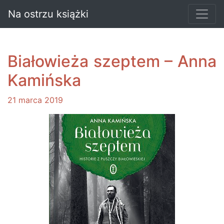
Na ostrzu książki
Białowieża szeptem – Anna
Kamińska
21 marca 2019