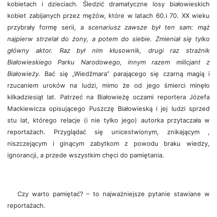
kobietach i dzieciach. Śledzić dramatyczne losy białowieskich
kobiet zabijanych przez mężów, które w latach 60.i 70. XX wieku
przybrały formę serii, a
scenariusz zawsze był ten sam: mąż
najpierw strzelał do żony, a potem do siebie. Zmieniał się tylko
główny aktor. Raz był nim kłusownik, drugi raz strażnik
Białowieskiego Parku Narodowego, innym razem milicjant z
Białowieży
. Bać się „Wiedźmara” parającego się czarną magią i
rzucaniem uroków na ludzi, mimo że od jego śmierci minęło
kilkadziesiąt lat. Patrzeć na Białowieżę oczami reportera Józefa
Mackiewicza opisującego Puszczę Białowieską i jej ludzi sprzed
stu lat, którego relacje (i nie tylko jego) autorka przytaczała w
reportażach. Przyglądać się unicestwionym, znikającym ,
niszczejącym i ginącym zabytkom z powodu braku wiedzy,
ignorancji, a przede wszystkim chęci do pamiętania.
Czy warto pamiętać? – to najważniejsze pytanie stawiane w
reportażach.