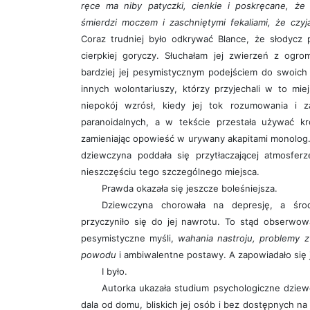
ręce ma niby patyczki, cienkie i poskręcane, że
śmierdzi moczem i zaschniętymi fekaliami, że czy
Coraz trudniej było odkrywać Blance, że słodycz 
cierpkiej goryczy. Słuchałam jej zwierzeń z ogr
bardziej jej pesymistycznym podejściem do swoich
innych wolontariuszy, którzy przyjechali w to mie
niepokój wzrósł, kiedy jej tok rozumowania i z
paranoidalnych, a w tekście przestała używać kr
zamieniając opowieść w urywany akapitami monolog.
dziewczyna poddała się przytłaczającej atmosfe
nieszczęściu tego szczególnego miejsca.
Prawda okazała się jeszcze boleśniejsza.
Dziewczyna chorowała na depresję, a śro
przyczyniło się do jej nawrotu. To stąd obserwow
pesymistyczne myśli,
wahania nastroju, problemy z
powodu
i ambiwalentne postawy. A zapowiadało się 
I było.
Autorka ukazała studium psychologiczne dziew
dala od domu, bliskich jej osób i bez dostępnych n