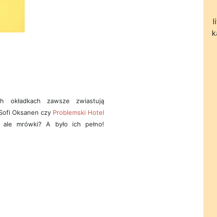
l
k
h okładkach zawsze zwiastują
ofi Oksanen czy
Problemski Hotel
y, ale mrówki? A było ich pełno!