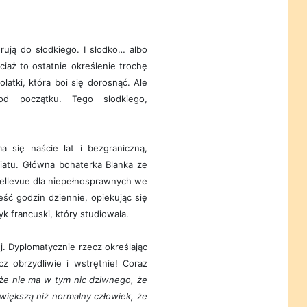
ują do słodkiego. I słodko… albo
ciaż to ostatnie określenie trochę
latki, która boi się dorosnąć. Ale
d początku. Tego słodkiego,
a się naście lat i bezgraniczną,
atu. Główna bohaterka Blanka ze
Bellevue dla niepełnosprawnych we
eść godzin dziennie, opiekując się
yk francuski, który studiowała.
j. Dyplomatycznie rzecz określając
z obrzydliwie i wstrętnie! Coraz
 że nie ma w tym nic dziwnego, że
iększą niż normalny człowiek, że