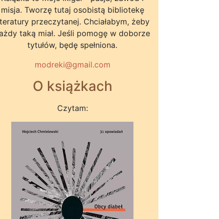
misja. Tworzę tutaj osobistą bibliotekę
iteratury przeczytanej. Chciałabym, żeby
ażdy taką miał. Jeśli pomogę w doborze
tytułów, będę spełniona.
modreki@gmail.com
O książkach
Czytam: