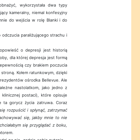
 obnażyć, wykorzystała dwa typy
jący kameralny, niemal konfesyjny
ie do wejścia w rolę Blanki i do
 odczucia paraliżującego strachu i
opowieść o depresji jest historią
oby, dla której depresja jest formą
niepewnością czy brakiem poczucia
 stroną. Kołem ratunkowym, dzięki
rezydentów ośrodka Bellevue. Ale
należne nastolatkom, jako jedno z
klinicznej postaci), które opisuje
re ta gorycz życia zatruwa. Coraz
się rozpuścić i spłynąć, zatrzymać
zachowywać się, jakby mnie to nie
 chciałabym się przyglądać z boku,
atorem
.