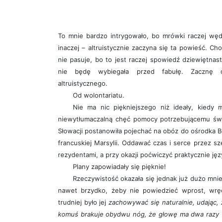
To mnie bardzo intrygowało, bo mrówki raczej wędr
inaczej – altruistycznie zaczyna się ta powieść. Cho
nie pasuje, bo to jest raczej spowiedź dziewiętnasto
nie będę wybiegała przed fabułę. Zacznę o
altruistycznego.
Od wolontariatu.
Nie ma nic piękniejszego niż ideały, kiedy m
niewytłumaczalną chęć pomocy potrzebującemu świ
Słowacji postanowiła pojechać na obóz do ośrodka 
francuskiej Marsylii. Oddawać czas i serce przez sz
rezydentami, a przy okazji poćwiczyć praktycznie jęz
Plany zapowiadały się pięknie!
Rzeczywistość okazała się jednak już dużo mnie
nawet brzydko, żeby nie powiedzieć wprost, wręc
trudniej było jej
zachowywać się naturalnie, udając,
komuś brakuje obydwu nóg, że głowę ma dwa razy w