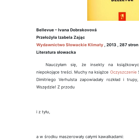
Bellevue – Ivana Dobrakovová
Przełożyła Izabela Zając
Wydawnictwo Słowackie Klimaty
, 2013 , 287 stron
Literatura słowacka
Nauczyłam się, że insekty na książkowyc
niepokojące treści. Muchy na książce
Oczyszczenie
S
Dimitriego Verhulsta zapowiadały rozkład i trup
Wszędzie! Z przodu
i z tyłu,
a w środku maszerowały całymi kawalkadami: