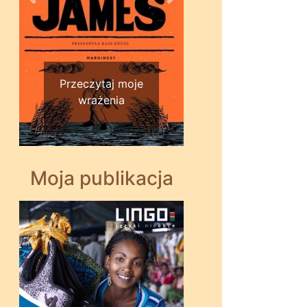
Wstecz
Dalej
Przeczytaj moje
wrażenia
Moja publikacja