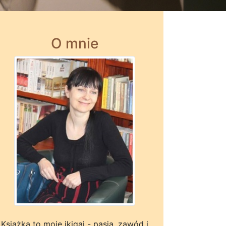
O mnie
Książka to moje ikigai - pasja, zawód i