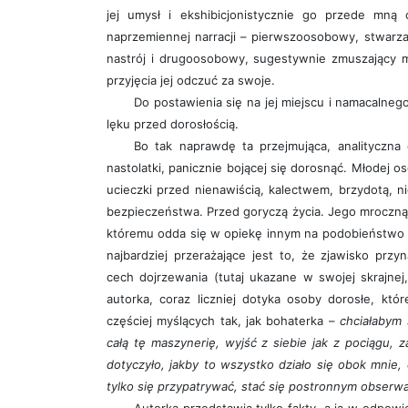
jej umysł i ekshibicjonistycznie go przede mną
naprzemiennej narracji – pierwszoosobowy, stwarza
nastrój i drugoosobowy, sugestywnie zmuszający mn
przyjęcia jej odczuć za swoje.
Do postawienia się na jej miejscu i namacalnego
lęku przed dorosłością.
Bo tak naprawdę ta przejmująca, analityczna 
nastolatki, panicznie bojącej się dorosnąć. Młodej os
ucieczki przed nienawiścią, kalectwem, brzydotą, 
bezpieczeństwa. Przed goryczą życia. Jego mroczną
któremu odda się w opiekę innym na podobieństwo 
najbardziej przerażające jest to, że zjawisko przy
cech dojrzewania (tutaj ukazane w swojej skrajnej, 
autorka, coraz liczniej dotyka osoby dorosłe, któ
częściej myślących tak, jak bohaterka –
chciałabym 
całą tę maszynerię, wyjść z siebie jak z pociągu, 
dotyczyło, jakby to wszystko działo się obok mnie,
tylko się przypatrywać, stać się postronnym obserw