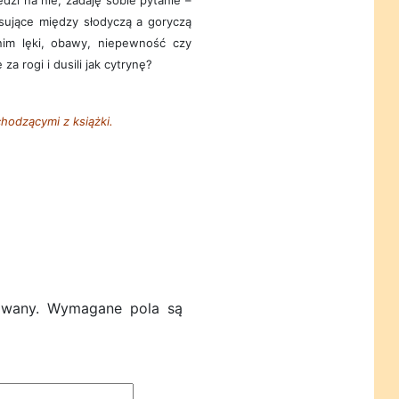
dzi na nie, zadaję sobie pytanie –
sujące między słodyczą a goryczą
nim lęki, obawy, niepewność czy
za rogi i dusili jak cytrynę?
hodzącymi z książki.
owany.
Wymagane pola są