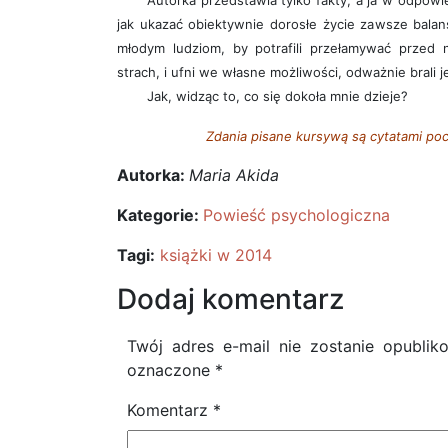
Autorka przedstawia tylko fakty, a ja w odpowie
jak ukazać obiektywnie dorosłe życie zawsze balan
młodym ludziom, by potrafili przełamywać przed 
strach, i ufni we własne możliwości, odważnie brali je 
Jak, widząc to, co się dokoła mnie dzieje?
Zdania pisane kursywą są cytatami poc
Autorka:
Maria Akida
Kategorie:
Powieść psychologiczna
Tagi:
książki w 2014
Dodaj komentarz
Twój adres e-mail nie zostanie opublik
oznaczone
*
Komentarz
*