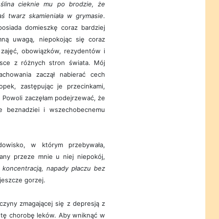
 ślina cieknie mu po brodzie, że
jaś twarz skamieniała w grymasie
.
posiada domieszkę coraz bardziej
omną uwagą, niepokojąc się coraz
 zajęć, obowiązków, rezydentów i
jsce z różnych stron świata. Mój
achowania zaczął nabierać cech
opek, zastępując je przecinkami,
 Powoli zaczęłam podejrzewać, że
rze beznadziei i wszechobecnemu
dowisko, w którym przebywała,
any przeze mnie u niej niepokój,
 koncentracją, napady płaczu bez
jeszcze gorzej.
czyny zmagającej się z depresją z
a tę chorobę leków. Aby wniknąć w