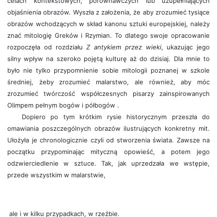
celach kontekstowych, porównawczych lub uzupełniających
objaśnienia obrazów. Wyszła z założenia, że aby zrozumieć tysiące
obrazów wchodzących w skład kanonu sztuki europejskiej, należy
znać mitologię Greków i Rzymian. To dlatego swoje opracowanie
rozpoczęła od rozdziału
Z antykiem przez wieki
, ukazując jego
silny wpływ na szeroko pojętą kulturę aż do dzisiaj. Dla mnie to
było nie tylko przypomnienie sobie mitologii poznanej w szkole
średniej, żeby zrozumieć malarstwo, ale również, aby móc
zrozumieć twórczość współczesnych pisarzy zainspirowanych
Olimpem pełnym bogów i półbogów .
Dopiero po tym krótkim rysie historycznym przeszła do
omawiania poszczególnych obrazów ilustrujących konkretny mit.
Ułożyła je chronologicznie czyli od stworzenia świata. Zawsze na
początku przypominając mityczną opowieść, a potem jego
odzwierciedlenie w sztuce. Tak, jak uprzedzała we wstępie,
przede wszystkim w malarstwie,
ale i w kilku przypadkach, w rzeźbie.