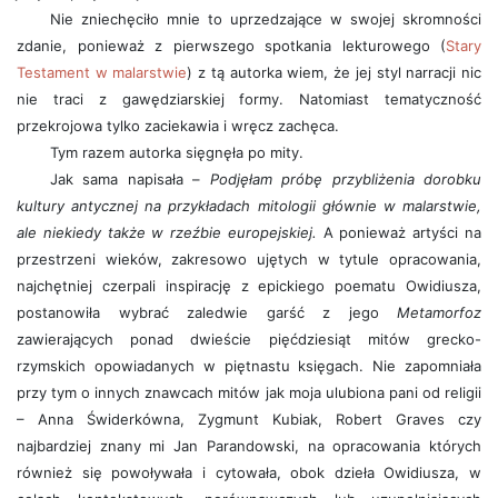
Nie zniechęciło mnie to uprzedzające w swojej skromności
zdanie, ponieważ z pierwszego spotkania lekturowego (
Stary
Testament w malarstwie
) z tą autorka wiem, że jej styl narracji nic
nie traci z gawędziarskiej formy. Natomiast tematyczność
przekrojowa tylko zaciekawia i wręcz zachęca.
Tym razem autorka sięgnęła po mity.
Jak sama napisała –
Podjęłam próbę przybliżenia dorobku
kultury antycznej na przykładach mitologii głównie w malarstwie,
ale niekiedy także w rzeźbie europejskiej.
A ponieważ artyści na
przestrzeni wieków, zakresowo ujętych w tytule opracowania,
najchętniej czerpali inspirację z epickiego poematu Owidiusza,
postanowiła wybrać zaledwie garść z jego
Metamorfoz
zawierających ponad dwieście pięćdziesiąt mitów grecko-
rzymskich opowiadanych w piętnastu księgach. Nie zapomniała
przy tym o innych znawcach mitów jak moja ulubiona pani od religii
– Anna Świderkówna, Zygmunt Kubiak, Robert Graves czy
najbardziej znany mi Jan Parandowski, na opracowania których
również się powoływała i cytowała, obok dzieła Owidiusza, w