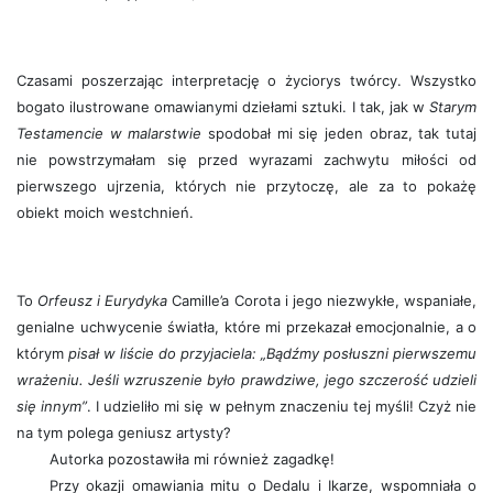
Czasami poszerzając interpretację o życiorys twórcy. Wszystko
bogato ilustrowane omawianymi dziełami sztuki. I tak, jak w
Starym
Testamencie w malarstwie
spodobał mi się jeden obraz, tak tutaj
nie powstrzymałam się przed wyrazami zachwytu miłości od
pierwszego ujrzenia, których nie przytoczę, ale za to pokażę
obiekt moich westchnień.
To
Orfeusz i Eurydyka
Camille’a Corota i jego niezwykłe, wspaniałe,
genialne uchwycenie światła, które mi przekazał emocjonalnie, a o
którym
pisał w liście do przyjaciela: „Bądźmy posłuszni pierwszemu
wrażeniu. Jeśli wzruszenie było prawdziwe, jego szczerość udzieli
się innym”
. I udzieliło mi się w pełnym znaczeniu tej myśli! Czyż nie
na tym polega geniusz artysty?
Autorka pozostawiła mi również zagadkę!
Przy okazji omawiania mitu o Dedalu i Ikarze, wspomniała o