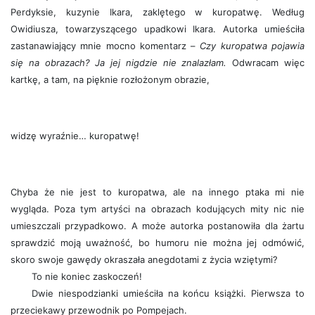
Perdyksie, kuzynie Ikara, zaklętego w kuropatwę. Według
Owidiusza, towarzyszącego upadkowi Ikara. Autorka umieściła
zastanawiający mnie mocno komentarz –
Czy kuropatwa pojawia
się na obrazach? Ja jej nigdzie nie znalazłam.
Odwracam więc
kartkę, a tam, na pięknie rozłożonym obrazie,
widzę wyraźnie… kuropatwę!
Chyba że nie jest to kuropatwa, ale na innego ptaka mi nie
wygląda. Poza tym artyści na obrazach kodujących mity nic nie
umieszczali przypadkowo. A może autorka postanowiła dla żartu
sprawdzić moją uważność, bo humoru nie można jej odmówić,
skoro swoje gawędy okraszała anegdotami z życia wziętymi?
To nie koniec zaskoczeń!
Dwie niespodzianki umieściła na końcu książki. Pierwsza to
przeciekawy przewodnik po Pompejach.