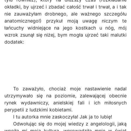
okładki, by ujrzeć i zbadać całość trwał i trwał, a i tak
nie zauważyłam drobnego, ale ważnego szczegółu
anatomicznego!) przykuł moją uwagę niczym te
łańcuchy widniejące na jego kostkach u nóg, mój
wzrok zsunął się niżej, bym mogła ujrzeć taki malutki
dodatek:
To zaważyło, chociaż moje nastawienie nadal
utrzymywało się na poziomie, zalewającej obecnie
rynek wydawniczy, anielskiej fali i ich miłosnych
perypetii z ludzkimi kobietami.
I tu autorka mnie zaskoczyła! Jak ja to lubię!
Odwołując się do mojej wiedzy z angelologii, jaką
wpoiła mi moja kultura, wprowadziła mnie w świat