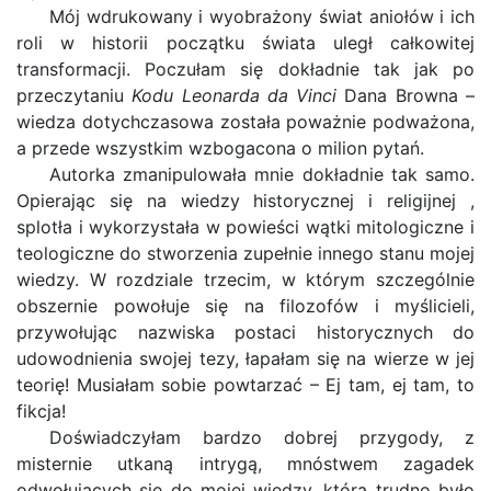
Mój wdrukowany i wyobrażony świat aniołów i ich
roli w historii początku świata uległ całkowitej
transformacji. Poczułam się dokładnie tak jak po
przeczytaniu
Kodu Leonarda da Vinci
Dana Browna –
wiedza dotychczasowa została poważnie podważona,
a przede wszystkim wzbogacona o milion pytań.
Autorka zmanipulowała mnie dokładnie tak samo.
Opierając się na wiedzy historycznej i religijnej ,
splotła i wykorzystała w powieści wątki mitologiczne i
teologiczne do stworzenia zupełnie innego stanu mojej
wiedzy. W rozdziale trzecim, w którym szczególnie
obszernie powołuje się na filozofów i myślicieli,
przywołując nazwiska postaci historycznych do
udowodnienia swojej tezy, łapałam się na wierze w jej
teorię! Musiałam sobie powtarzać – Ej tam, ej tam, to
fikcja!
Doświadczyłam bardzo dobrej przygody, z
misternie utkaną intrygą, mnóstwem zagadek
odwołujących się do mojej wiedzy, którą trudno było