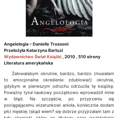
Angelologia – Danielle Trussoni
Przełożyła Katarzyna Bartuzi
Wydawnictwo Świat Książki
, 2010 , 510 strony
Literatura amerykańska
Żałowałabym okrutnie, bardzo, bardzo (musiałam
to emocjonalne określenie zdublować) okrutnie,
gdybym w pierwszym odruchu odrzuciła tę książkę.
Poważny tytuł naukowy początkowo wprowadził mnie
w błąd. Na szczęście, po przyjrzeniu się
pociągającemu wizerunkowi anioła, koniecznie dodam
płci męskiej (skąd wiem? się dobrze przyjrzałam tam z
tyłu również), który na dłuższy czas (rozkładanie