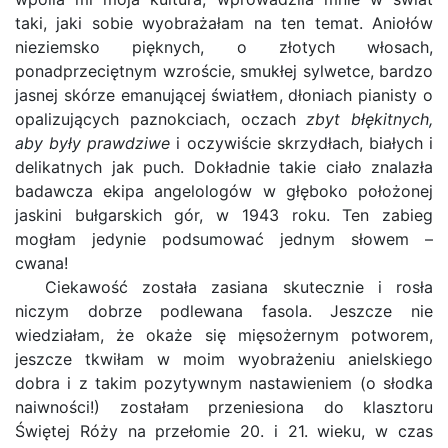
taki, jaki sobie wyobrażałam na ten temat. Aniołów
nieziemsko pięknych, o złotych włosach,
ponadprzeciętnym wzroście, smukłej sylwetce, bardzo
jasnej skórze emanującej światłem, dłoniach pianisty o
opalizujących paznokciach, oczach
zbyt błękitnych,
aby były prawdziwe
i oczywiście skrzydłach, białych i
delikatnych jak puch. Dokładnie takie ciało znalazła
badawcza ekipa angelologów w głęboko położonej
jaskini bułgarskich gór, w 1943 roku. Ten zabieg
mogłam jedynie podsumować jednym słowem –
cwana!
Ciekawość została zasiana skutecznie i rosła
niczym dobrze podlewana fasola. Jeszcze nie
wiedziałam, że okaże się mięsożernym potworem,
jeszcze tkwiłam w moim wyobrażeniu anielskiego
dobra i z takim pozytywnym nastawieniem (o słodka
naiwności!) zostałam przeniesiona do klasztoru
Świętej Róży na przełomie 20. i 21. wieku, w czas