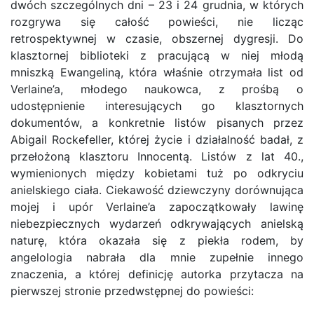
dwóch szczególnych dni – 23 i 24 grudnia, w których
rozgrywa się całość powieści, nie licząc
retrospektywnej w czasie, obszernej dygresji. Do
klasztornej biblioteki z pracującą w niej młodą
mniszką Ewangeliną, która właśnie otrzymała list od
Verlaine’a, młodego naukowca, z prośbą o
udostępnienie interesujących go klasztornych
dokumentów, a konkretnie listów pisanych przez
Abigail Rockefeller, której życie i działalność badał, z
przełożoną klasztoru Innocentą. Listów z lat 40.,
wymienionych między kobietami tuż po odkryciu
anielskiego ciała. Ciekawość dziewczyny dorównująca
mojej i upór Verlaine’a zapoczątkowały lawinę
niebezpiecznych wydarzeń odkrywających anielską
naturę, która okazała się z piekła rodem, by
angelologia nabrała dla mnie zupełnie innego
znaczenia, a której definicję autorka przytacza na
pierwszej stronie przedwstępnej do powieści: