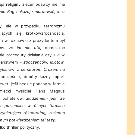
d religijny zleceniodawcy nie ma
To nie Bóg nakazuje mordować, lecz
cy, ale w przypadku terroryzmu
jących się krótkowzrocznością,
gton w rozmowie z prezydentem był
ków, że im nie ufa
, obarczając
ie procedury działania czy luki w
h państwem –
zboczeńców, idiotów,
erykanów z senatorem Croxem na
dnocześnie, dopóty każdy raport
et, jeśli będzie podany w formie
iemiecki myśliciel Hans Magnus
 z bohaterów,
złudzeniem jest, że
ych poziomach, w różnych formach
rzybierająca różnorodną, zmienną
cznym potwierdzeniem tej tezy
.
ko thriller polityczny.