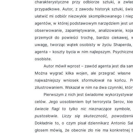
charakterystyczne przy odbiorze sztuki, a zwłas
przypadkowe. Autor, z zawodu historyk sztuki, świ
ułatwić mi odbiór niezwykle skomplikowanego i nie
agentów, w której podstawowym narzędziem jest um
obserwowanie, zapamiętywanie, analizowanie, koja
przemycił do powieści trochę, bardzo ciekawej, 
uwagę, tworząc wątek osobisty w życiu Shaperda
agenta – koszty bycia w nim najlepszym. Psychiczne
osobiste.
Autor mówił wprost – zawód agenta jest dla sa
Można wygrać kilka wojen, ale przegrać własne 
najważniejszy wniosek sformułował na końcu. P
zilustrowaniem. Wskazał w nim na dwa czynniki, któr
Pierwszym z nich jest świadome wykorzystywanie
celów. Jego uosobieniem był terrorysta Serov, ki
świecie flagi to tylko nic nieznaczące symbole,
pustosłowie. Liczy się skuteczność, powodzeni
Dokładnie to, o czym pisał dziennikarz Antonio S
głosem mówią, że obecnie zło nie ma konkretnej t