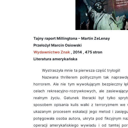
Tajny raport Millingtona – Martin ZeLenay
Przełożył Marcin Osiowski
Wydawnictwo Znak
, 2014 , 475 stron
Literatura amerykańska
Wystraszyła mnie ta pierwsza część trylogii!
Nazwana thrillerem politycznym tak naprawdę
horrorem. Ale nie tym wywołującym bezpieczny lęk
celach rekreacyjno-rozrywkowych, ale zasiewając
realnym życiu. Gatunek literacki był tylko spr
sposobem opisania kulis walki z terroryzmem we 
ukazanym procesem eskalacji jego metod i zasięgu 
potęgowała osoba autora, ukryta pod fikcyjnym naz
operacji amerykańskiego wywiadu i od tamtej pory