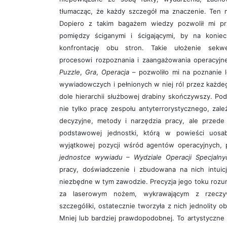
tłumacząc, że każdy szczegół ma znaczenie. Ten ni
Dopiero z takim bagażem wiedzy pozwolił mi prz
pomiędzy ściganymi i ścigającymi, by na koni
konfrontację obu stron. Takie ułożenie sekwe
procesowi rozpoznania i zaangażowania operacyjne
Puzzle
,
Gra
,
Operacja
– pozwoliło mi na poznanie l
wywiadowczych i pełnionych w niej ról przez każde
dole hierarchii służbowej drabiny skończywszy. Pod
nie tylko pracę zespołu antyterrorystycznego, zale
decyzyjne, metody i narzędzia pracy, ale przede
podstawowej jednostki, którą w powieści uosa
wyjątkowej pozycji wśród agentów operacyjnych, 
jednostce wywiadu – Wydziale Operacji Specjalny
pracy, doświadczenie i zbudowana na nich intuic
niezbędne w tym zawodzie. Precyzja jego toku rozu
za laserowym nożem, wykrawającym z rzeczywi
szczególiki, ostatecznie tworzyła z nich jednolity ob
Mniej lub bardziej prawdopodobnej. To artystyczne