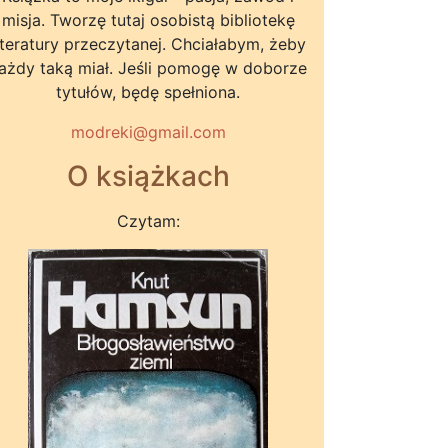
misja. Tworzę tutaj osobistą bibliotekę
iteratury przeczytanej. Chciałabym, żeby
ażdy taką miał. Jeśli pomogę w doborze
tytułów, będę spełniona.
modreki@gmail.com
O książkach
Czytam: