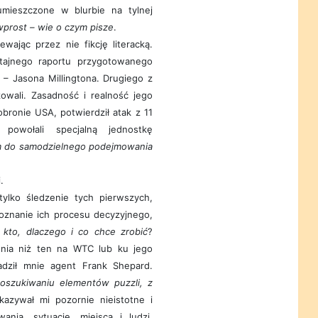
mieszczone w blurbie na tylnej
wprost – wie o czym pisze
.
wając przez nie fikcję literacką.
 tajnego raportu przygotowanego
– Jasona Millingtona. Drugiego z
zowali. Zasadność i realność jego
bronie USA, potwierdził atak z 11
powołali specjalną jednostkę
 do samodzielnego podejmowania
.
tylko śledzenie tych pierwszych,
oznanie ich procesu decyzyjnego,
–
kto, dlaczego i co chce zrobić
?
żenia niż ten na WTC lub ku jego
adził mnie agent Frank Shepard.
poszukiwaniu elementów puzzli, z
kazywał mi pozornie nieistotne i
nia, sytuacje, miejsca i ludzi,