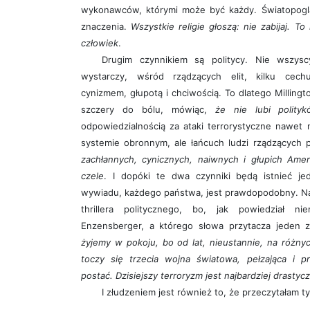
wykonawców, którymi może być każdy. Światopoglą
znaczenia.
Wszystkie religie głoszą: nie zabijaj. 
człowiek
.
Drugim czynnikiem są politycy. Nie wszys
wystarczy, wśród rządzących elit, kilku cechu
cynizmem, głupotą i chciwością. To dlatego Millin
szczery do bólu, mówiąc,
że nie lubi polity
odpowiedzialnością za ataki terrorystyczne nawet n
systemie obronnym, ale łańcuch ludzi rządzącyc
zachłannych, cynicznych, naiwnych i głupich Am
czele
. I dopóki te dwa czynniki będą istnieć je
wywiadu, każdego państwa, jest prawdopodobny. Naw
thrillera politycznego, bo, jak powiedział n
Enzensberger, a którego słowa przytacza jeden
żyjemy w pokoju, bo od lat, nieustannie, na różn
toczy się trzecia wojna światowa, pełzająca i p
postać. Dzisiejszy terroryzm jest najbardziej drasty
I złudzeniem jest również to, że przeczytałam tyl