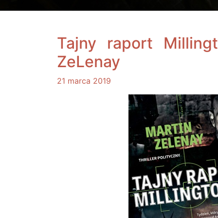
Tajny raport Milling
ZeLenay
21 marca 2019