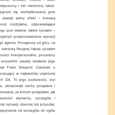
epozorny i ten nieistotny także.
yjrzeć się skomplikowanej grze
ec ukazać pełny efekt – krwawą
ncji rozdziałów, odpowiadające
go pod właśnie takimi tytułami –
ogistyki przeprowadzania operacji
go agenta. Począwszy od góry, na
 warstwą fikcyjnej fabuły ujrzałam
żności interpersonalne, procedury
 wszystkim zasady działania jego
biał Frank Sheperd. Człowiek o
pracujący
w najbardziej utajnionej
ch CIA
. To jego osobowość, styl
ja, obrazowały cechy pożądane i
mowania, za którym podążałam, jak
stości elementy, szczegóły i
raz sytuacji obecnej lub przyszłej.
 spojrzenie od szczegółu do ogółu