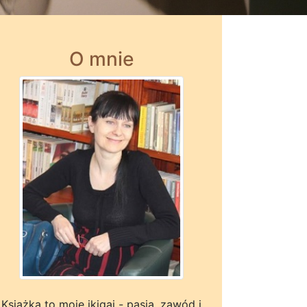
O mnie
Książka to moje ikigai - pasja, zawód i