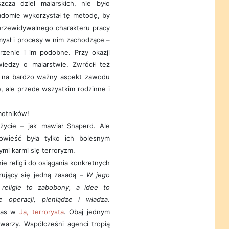
zcza dzieł malarskich, nie było
adomie wykorzystał tę metodę, by
przewidywalnego charakteru pracy
ysł i procesy w nim zachodzące –
rzenie i im podobne. Przy okazji
wiedzy o malarstwie. Zwrócił też
, na bardzo ważny aspekt zawodu
, ale przede wszystkim rodzinne i
motników!
życie – jak mawiał Shaperd. Ale
owieść była tylko ich bolesnym
ymi karmi się terroryzm.
 religii do osiągania konkretnych
erujący się jedną zasadą –
W jego
 religie to zabobony, a idee to
e operacji, pieniądze i władza
.
alas w
Ja, terrorysta
. Obaj jednym
warzy. Współcześni agenci tropią