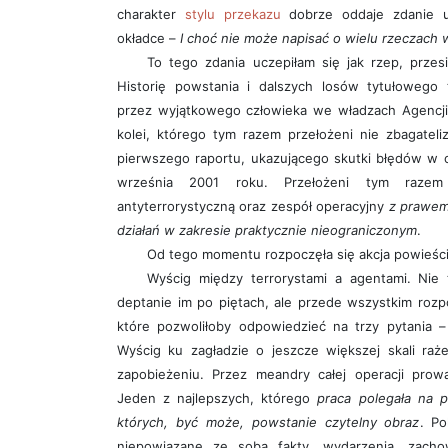
charakter
stylu przekazu
dobrze oddaje zdanie u
okładce –
I choć nie może napisać o wielu rzeczach 
To tego zdania uczepiłam się jak rzep, przesie
Historię powstania i dalszych losów tytułowego
przez wyjątkowego człowieka we władzach Agencji 
kolei, którego tym razem przełożeni nie zbagateli
pierwszego raportu, ukazującego skutki błędów w o
września 2001 roku. Przełożeni tym razem 
antyterrorystyczną oraz zespół operacyjny
z prawem
działań w zakresie praktycznie nieograniczonym
.
Od tego momentu rozpoczęła się akcja powieści
Wyścig między terrorystami a agentami. Nie 
deptanie im po piętach, ale przede wszystkim rozp
które pozwoliłoby odpowiedzieć na trzy pytania 
Wyścig ku zagładzie o jeszcze większej skali ra
zapobieżeniu. Przez meandry całej operacji prow
Jeden z najlepszych, którego
praca polegała na 
których, być może, powstanie czytelny obraz
. Po
niepowiązane ze sobą fakty, wydarzenia, zachowa