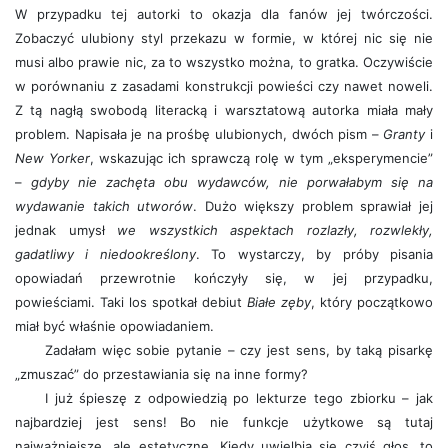
W przypadku tej autorki to okazja dla fanów jej twórczości.
Zobaczyć ulubiony styl przekazu w formie, w której nic się nie
musi albo prawie nic, za to wszystko można, to gratka. Oczywiście
w porównaniu z zasadami konstrukcji powieści czy nawet noweli.
Z tą nagłą swobodą literacką i warsztatową autorka miała mały
problem. Napisała je na prośbę ulubionych, dwóch pism –
Granty
i
New Yorker
, wskazując ich sprawczą rolę w tym „eksperymencie”
–
gdyby nie zachęta obu wydawców, nie porwałabym się na
wydawanie takich utworów
. Dużo większy problem sprawiał jej
jednak umysł
we wszystkich aspektach rozlazły, rozwlekły,
gadatliwy i niedookreślony
. To wystarczy, by próby pisania
opowiadań przewrotnie kończyły się, w jej przypadku,
powieściami. Taki los spotkał debiut
Białe zęby
, który początkowo
miał być właśnie opowiadaniem.
Zadałam więc sobie pytanie – czy jest sens, by taką pisarkę
„zmuszać” do przestawiania się na inne formy?
I już śpieszę z odpowiedzią po lekturze tego zbiorku – jak
najbardziej jest sens! Bo nie funkcje użytkowe są tutaj
najważniejsze, ale estetyczne. Kiedy uwielbia się czyjś głos, to