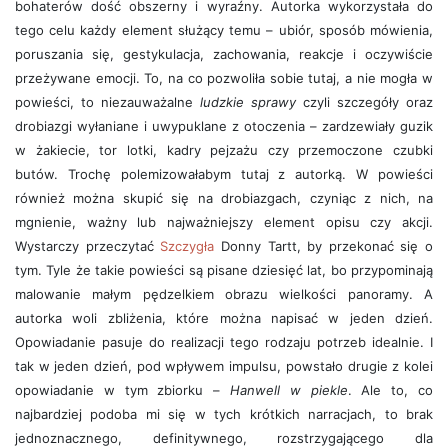
bohaterów dość obszerny i wyraźny. Autorka wykorzystała do
tego celu każdy element służący temu – ubiór, sposób mówienia,
poruszania się, gestykulacja, zachowania, reakcje i oczywiście
przeżywane emocji. To, na co pozwoliła sobie tutaj, a nie mogła w
powieści, to niezauważalne
ludzkie sprawy
czyli szczegóły oraz
drobiazgi wyłaniane i uwypuklane z otoczenia – zardzewiały guzik
w żakiecie, tor lotki, kadry pejzażu czy przemoczone czubki
butów. Trochę polemizowałabym tutaj z autorką. W powieści
również można skupić się na drobiazgach, czyniąc z nich, na
mgnienie, ważny lub najważniejszy element opisu czy akcji.
Wystarczy przeczytać
Szczygła
Donny Tartt, by przekonać się o
tym. Tyle że takie powieści są pisane dziesięć lat, bo przypominają
malowanie małym pędzelkiem obrazu wielkości panoramy. A
autorka woli zbliżenia, które można napisać w jeden dzień.
Opowiadanie pasuje do realizacji tego rodzaju potrzeb idealnie. I
tak w jeden dzień, pod wpływem impulsu, powstało drugie z kolei
opowiadanie w tym zbiorku –
Hanwell w piekle
. Ale to, co
najbardziej podoba mi się w tych krótkich narracjach, to brak
jednoznacznego, definitywnego, rozstrzygającego dla