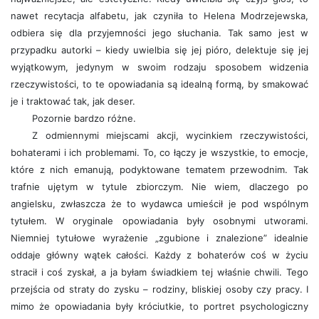
nawet recytacja alfabetu, jak czyniła to Helena Modrzejewska,
odbiera się dla przyjemności jego słuchania. Tak samo jest w
przypadku autorki – kiedy uwielbia się jej pióro, delektuje się jej
wyjątkowym, jedynym w swoim rodzaju sposobem widzenia
rzeczywistości, to te opowiadania są idealną formą, by smakować
je i traktować tak, jak deser.
Pozornie bardzo różne.
Z odmiennymi miejscami akcji, wycinkiem rzeczywistości,
bohaterami i ich problemami. To, co łączy je wszystkie, to emocje,
które z nich emanują, podyktowane tematem przewodnim. Tak
trafnie ujętym w tytule zbiorczym. Nie wiem, dlaczego po
angielsku, zwłaszcza że to wydawca umieścił je pod wspólnym
tytułem. W oryginale opowiadania były osobnymi utworami.
Niemniej tytułowe wyrażenie „zgubione i znalezione” idealnie
oddaje główny wątek całości. Każdy z bohaterów coś w życiu
stracił i coś zyskał, a ja byłam świadkiem tej właśnie chwili. Tego
przejścia od straty do zysku – rodziny, bliskiej osoby czy pracy. I
mimo że opowiadania były króciutkie, to portret psychologiczny