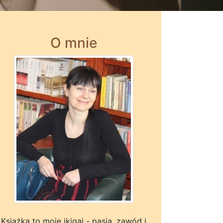
O mnie
Książka to moje ikigai - pasja, zawód i