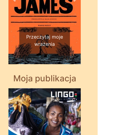
Wstecz
Dalej
Przeczytaj moje
wrażenia
Moja publikacja