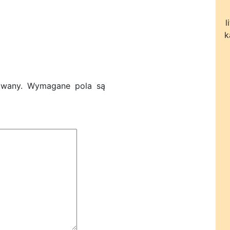
l
k
owany.
Wymagane pola są