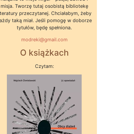
misja. Tworzę tutaj osobistą bibliotekę
iteratury przeczytanej. Chciałabym, żeby
ażdy taką miał. Jeśli pomogę w doborze
tytułów, będę spełniona.
modreki@gmail.com
O książkach
Czytam: