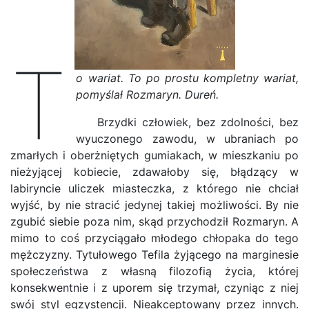
T
o wariat. To po prostu kompletny wariat,
pomyślał Rozmaryn. Dureń.
Brzydki człowiek, bez zdolności, bez
wyuczonego zawodu, w ubraniach po
zmarłych i oberżniętych gumiakach, w mieszkaniu po
nieżyjącej kobiecie, zdawałoby się, błądzący w
labiryncie uliczek miasteczka, z którego nie chciał
wyjść, by nie stracić jedynej takiej możliwości. By nie
zgubić siebie poza nim, skąd przychodził Rozmaryn. A
mimo to coś przyciągało młodego chłopaka do tego
mężczyzny. Tytułowego Tefila żyjącego na marginesie
społeczeństwa z własną filozofią życia, której
konsekwentnie i z uporem się trzymał, czyniąc z niej
swój styl egzystencji. Nieakceptowany przez innych.