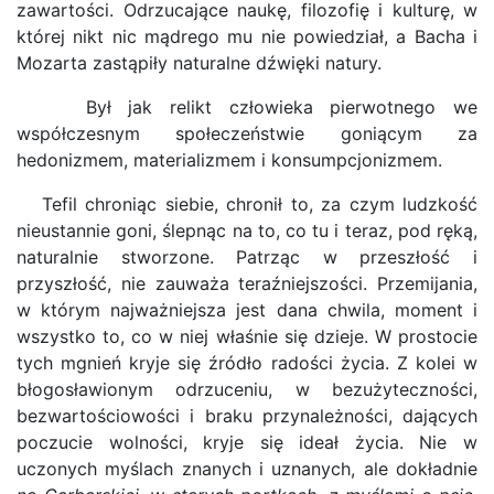
zawartości. Odrzucające naukę, filozofię i kulturę, w
której nikt nic mądrego mu nie powiedział, a Bacha i
Mozarta zastąpiły naturalne dźwięki natury.
Był jak relikt człowieka pierwotnego we
współczesnym społeczeństwie goniącym za
hedonizmem, materializmem i konsumpcjonizmem.
Tefil chroniąc siebie, chronił to, za czym ludzkość
nieustannie goni, ślepnąc na to, co tu i teraz, pod ręką,
naturalnie stworzone. Patrząc w przeszłość i
przyszłość, nie zauważa teraźniejszości. Przemijania,
w którym najważniejsza jest dana chwila, moment i
wszystko to, co w niej właśnie się dzieje. W prostocie
tych mgnień kryje się źródło radości życia. Z kolei w
błogosławionym odrzuceniu, w bezużyteczności,
bezwartościowości i braku przynależności, dających
poczucie wolności, kryje się ideał życia. Nie w
uczonych myślach znanych i uznanych, ale dokładnie