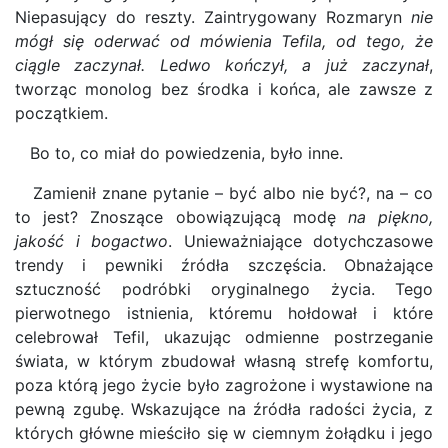
Niepasujący do reszty. Zaintrygowany Rozmaryn
nie
mógł się oderwać od mówienia Tefila, od tego, że
ciągle zaczynał. Ledwo kończył, a już zaczynał
,
tworząc monolog bez środka i końca, ale zawsze z
początkiem.
Bo to, co miał do powiedzenia, było inne.
Zamienił znane pytanie – być albo nie być?, na – co
to jest? Znoszące obowiązującą modę
na piękno,
jakość i bogactwo
. Unieważniające dotychczasowe
trendy i pewniki źródła szczęścia. Obnażające
sztuczność podróbki oryginalnego życia. Tego
pierwotnego istnienia, któremu hołdował i które
celebrował Tefil, ukazując odmienne postrzeganie
świata, w którym zbudował własną strefę komfortu,
poza którą jego życie było zagrożone i wystawione na
pewną zgubę. Wskazujące na źródła radości życia, z
których główne mieściło się w ciemnym żołądku i jego