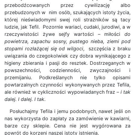
przebodźcowanych przez cywilizację albo
przebudzonych w nim osób, szukających istoty życia,
której nieświadomymi swej roli strażników są tacy
ludzie, jak Tefil. Pozornie wariaci, cudaki, jurodiwi, a w
rzeczywistości żywe sejfy wartości – miłości
do
powietrza, zapachu sosny, pustego nieba, ziemi pod
stopami rozłażącej się od wilgoci
, szczęścia z braku
uwiązania do czegokolwiek czy dobra wynikającego z
higieny zbierania i pasji do resztek. Dostrzeganych w
powszechności, codzienności, zwyczajności i
przemijaniu. Podkreślanych nie tylko opisami
powtarzalnych czynności wykonywanych przez Tefila,
ale również w cykliczności wypowiadanych fraz –
i tak
dalej. I dalej. I tak
.
Posłuchajmy Tefila i jemu podobnych, nawet jeśli on
nas wykorzysta do zapłaty za zamówienie w kawiarni,
barze czy sklepie. Cena nie jest wygórowana za
powrót do korzeni naszej istoty istnienia.