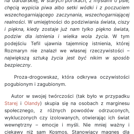
na Garbarskiej, w starych portkach, z myślami o psie,
chęcią wypicia piwa albo setki wódki i z poczuciem
wszechogarniającego zaczynania, wszechogarniającej
realności
. W umiejętności do podziwiania
świata, ciszy
i piękna, kiedy zostaje już nam tylko piękno świata,
podziw dla istnienia i wielka wola życia
. W tym
podejściu Tefil ujawnia tajemnicę istnienia, której
Rozmaryn nie znalazł we własnej rzeczywistości –
największą sztuką życia jest być nikim w sposób
bezpieczny
.
Proza-drogowskaz, która odkrywa oczywistości
pogubionym i zagubionym.
Autor w swojej twórczości (tak było w przypadku
Starej
i
Olandy
) skupia się na osobach z marginesu
społecznego, z różnych powodów odrzuconych,
wykluczonych czy izolowanych, otwierając ich świat
wewnętrzny – emocje i myśli. Nie mniej ważny i
ciekawy niż sam Kosmos. Stanowiący magnes dla