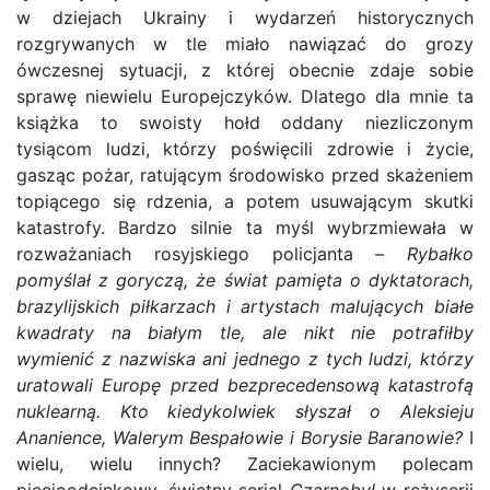
w dziejach Ukrainy i wydarzeń historycznych
rozgrywanych w tle miało nawiązać do grozy
ówczesnej sytuacji, z której obecnie zdaje sobie
sprawę niewielu Europejczyków. Dlatego dla mnie ta
książka to swoisty hołd oddany niezliczonym
tysiącom ludzi, którzy poświęcili zdrowie i życie,
gasząc pożar, ratującym środowisko przed skażeniem
topiącego się rdzenia, a potem usuwającym skutki
katastrofy. Bardzo silnie ta myśl wybrzmiewała w
rozważaniach rosyjskiego policjanta –
Rybałko
pomyślał z goryczą, że świat pamięta o dyktatorach,
brazylijskich piłkarzach i artystach malujących białe
kwadraty na białym tle, ale nikt nie potrafiłby
wymienić z nazwiska ani jednego z tych ludzi, którzy
uratowali Europę przed bezprecedensową katastrofą
nuklearną. Kto kiedykolwiek słyszał o Aleksieju
Ananience, Walerym Bespałowie i Borysie Baranowie?
I
wielu, wielu innych? Zaciekawionym polecam