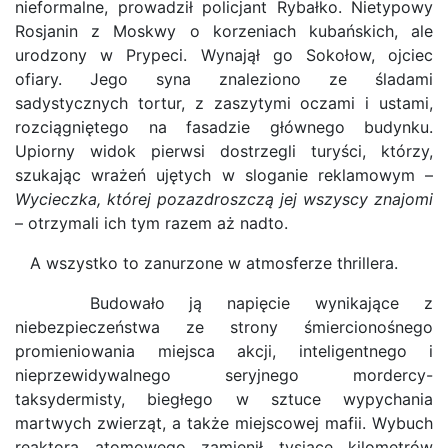
nieformalne, prowadził policjant Rybałko. Nietypowy
Rosjanin z Moskwy o korzeniach kubańskich, ale
urodzony w Prypeci. Wynajął go Sokołow, ojciec
ofiary. Jego syna znaleziono ze śladami
sadystycznych tortur, z zaszytymi oczami i ustami,
rozciągniętego na fasadzie głównego budynku.
Upiorny widok pierwsi dostrzegli turyści, którzy,
szukając wrażeń ujętych w sloganie reklamowym –
Wycieczka, której pozazdroszczą jej wszyscy znajomi
– otrzymali ich tym razem aż nadto.
A wszystko to zanurzone w atmosferze thrillera.
Budowało ją napięcie wynikające z
niebezpieczeństwa ze strony śmiercionośnego
promieniowania miejsca akcji, inteligentnego i
nieprzewidywalnego seryjnego mordercy-
taksydermisty, biegłego w sztuce wypychania
martwych zwierząt, a także miejscowej mafii. Wybuch
reaktora atomowego zamienił tysiące kilometrów