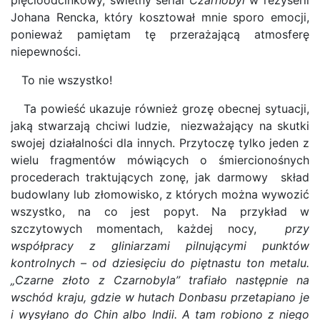
pięcioodcinkowy, świetny serial
Czarnobyl
w reżyserii
Johana Rencka, który kosztował mnie sporo emocji,
ponieważ pamiętam tę przerażającą atmosferę
niepewności.
To nie wszystko!
Ta powieść ukazuje również grozę obecnej sytuacji,
jaką stwarzają chciwi ludzie, niezważający na skutki
swojej działalności dla innych. Przytoczę tylko jeden z
wielu fragmentów mówiących o śmiercionośnych
procederach traktujących zonę, jak darmowy skład
budowlany lub złomowisko, z których można wywozić
wszystko, na co jest popyt. Na przykład w
szczytowych momentach, każdej nocy,
przy
współpracy z gliniarzami pilnującymi punktów
kontrolnych – od dziesięciu do piętnastu ton metalu.
„Czarne złoto z Czarnobyla” trafiało następnie na
wschód kraju, gdzie w hutach Donbasu przetapiano je
i wysyłano do Chin albo Indii. A tam robiono z niego