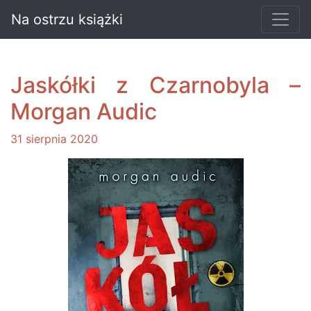
Na ostrzu książki
Jaskółki z Czarnobyla –
Morgan Audic
31 sierpnia 2020