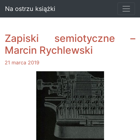
Na ostrzu książki
Zapiski semiotyczne –
Marcin Rychlewski
21 marca 2019