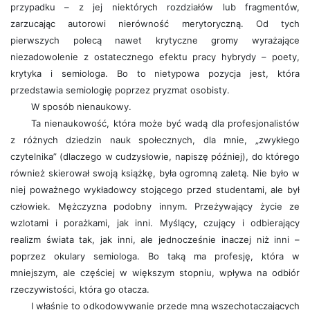
przypadku – z jej niektórych rozdziałów lub fragmentów,
zarzucając autorowi nierówność merytoryczną. Od tych
pierwszych polecą nawet krytyczne gromy wyrażające
niezadowolenie z ostatecznego efektu pracy hybrydy – poety,
krytyka i semiologa. Bo to nietypowa pozycja jest, która
przedstawia semiologię poprzez pryzmat osobisty.
W sposób nienaukowy.
Ta nienaukowość, która może być wadą dla profesjonalistów
z różnych dziedzin nauk społecznych, dla mnie, „zwykłego
czytelnika” (dlaczego w cudzysłowie, napiszę później), do którego
również skierował swoją książkę, była ogromną zaletą. Nie było w
niej poważnego wykładowcy stojącego przed studentami, ale był
człowiek. Mężczyzna podobny innym. Przeżywający życie ze
wzlotami i porażkami, jak inni. Myślący, czujący i odbierający
realizm świata tak, jak inni, ale jednocześnie inaczej niż inni –
poprzez okulary semiologa. Bo taką ma profesję, która w
mniejszym, ale częściej w większym stopniu, wpływa na odbiór
rzeczywistości, która go otacza.
I właśnie to odkodowywanie przede mną wszechotaczających