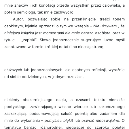
mnie znaków i ich konotacji przede wszystkim przez człowieka, a
potem semiologa, tak mnie zachwyciło.
Autor, pozwalając sobie na przeniknięcie treści tonem
osobistym, lojalnie uprzedził o tym we wstępie –
Nie ukrywam , że
niniejsza książka jest momentami dla mnie bardzo osobista.
oraz w
tytule – „zapiski”. Słowo jednoznacznie sugerujące luźne myśli
zanotowane w formie krótkiej notatki na niecałą stronę,
dłuższych lub jednozdaniowych, ale osobnych refleksji, wyraźnie
od siebie oddzielonych, w jednym rozdziale,
niekiedy obszerniejszego eseju, a czasami tekstu niemalże
poetyckiego, zawierającego własne wiersze lub zakończonego
zaskakującą, podsumowującą całość puentą albo zadaniem dla
mnie do wykonania –
pomyśleć błękit
lub
oswoić nieoswajalne
. O
tematyce bardzo różnorodnej, sięgającej do szeroko pojętej