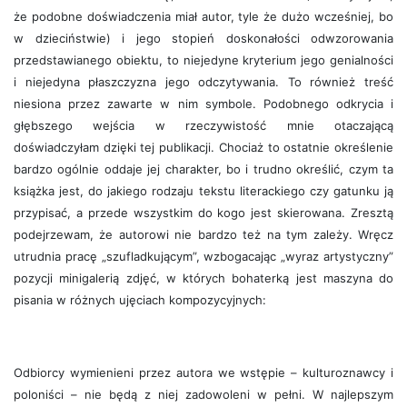
że podobne doświadczenia miał autor, tyle że dużo wcześniej, bo
w dzieciństwie) i jego stopień doskonałości odwzorowania
przedstawianego obiektu, to niejedyne kryterium jego genialności
i niejedyna płaszczyzna jego odczytywania. To również treść
niesiona przez zawarte w nim symbole. Podobnego odkrycia i
głębszego wejścia w rzeczywistość mnie otaczającą
doświadczyłam dzięki tej publikacji. Chociaż to ostatnie określenie
bardzo ogólnie oddaje jej charakter, bo i trudno określić, czym ta
książka jest, do jakiego rodzaju tekstu literackiego czy gatunku ją
przypisać, a przede wszystkim do kogo jest skierowana. Zresztą
podejrzewam, że autorowi nie bardzo też na tym zależy. Wręcz
utrudnia pracę „szufladkującym”, wzbogacając „wyraz artystyczny”
pozycji minigalerią zdjęć, w których bohaterką jest maszyna do
pisania w różnych ujęciach kompozycyjnych:
Odbiorcy wymienieni przez autora we wstępie – kulturoznawcy i
poloniści – nie będą z niej zadowoleni w pełni. W najlepszym