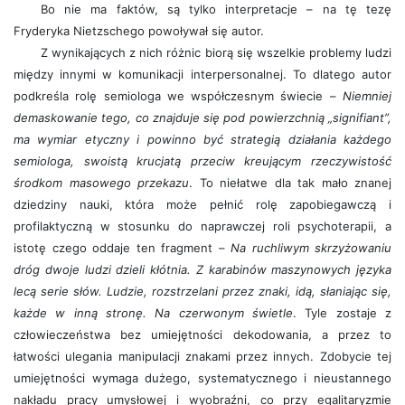
Bo nie ma faktów, są tylko interpretacje – na tę tezę
Fryderyka Nietzschego powoływał się autor.
Z wynikających z nich różnic biorą się wszelkie problemy ludzi
między innymi w komunikacji interpersonalnej. To dlatego autor
podkreśla rolę semiologa we współczesnym świecie –
Niemniej
demaskowanie tego, co znajduje się pod powierzchnią „signifiant”,
ma wymiar etyczny i powinno być strategią działania każdego
semiologa, swoistą krucjatą przeciw kreującym rzeczywistość
środkom masowego przekazu
. To niełatwe dla tak mało znanej
dziedziny nauki, która może pełnić rolę zapobiegawczą i
profilaktyczną w stosunku do naprawczej roli psychoterapii, a
istotę czego oddaje ten fragment –
Na ruchliwym skrzyżowaniu
dróg dwoje ludzi dzieli kłótnia. Z karabinów maszynowych języka
lecą serie słów. Ludzie, rozstrzelani przez znaki, idą, słaniając się,
każde w inną stronę. Na czerwonym świetle
. Tyle zostaje z
człowieczeństwa bez umiejętności dekodowania, a przez to
łatwości ulegania manipulacji znakami przez innych. Zdobycie tej
umiejętności wymaga dużego, systematycznego i nieustannego
nakładu pracy umysłowej i wyobraźni, co przy egalitaryzmie