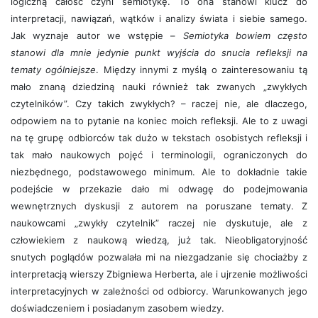
logiczną całość czyni semiotykę. To ona stanowi klucz do
interpretacji, nawiązań, wątków i analizy świata i siebie samego.
Jak wyznaje autor we wstępie –
Semiotyka bowiem często
stanowi dla mnie jedynie punkt wyjścia do snucia refleksji na
tematy ogólniejsze
. Między innymi z myślą o zainteresowaniu tą
mało znaną dziedziną nauki również tak zwanych „zwykłych
czytelników”. Czy takich zwykłych? – raczej nie, ale dlaczego,
odpowiem na to pytanie na koniec moich refleksji. Ale to z uwagi
na tę grupę odbiorców tak dużo w tekstach osobistych refleksji i
tak mało naukowych pojęć i terminologii, ograniczonych do
niezbędnego, podstawowego minimum. Ale to dokładnie takie
podejście w przekazie dało mi odwagę do podejmowania
wewnętrznych dyskusji z autorem na poruszane tematy. Z
naukowcami „zwykły czytelnik” raczej nie dyskutuje, ale z
człowiekiem z naukową wiedzą, już tak. Nieobligatoryjność
snutych poglądów pozwalała mi na niezgadzanie się chociażby z
interpretacją wierszy Zbigniewa Herberta, ale i ujrzenie możliwości
interpretacyjnych w zależności od odbiorcy. Warunkowanych jego
doświadczeniem i posiadanym zasobem wiedzy.