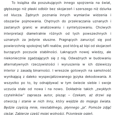
To książka dla poszukujących innego spojrzenia na świat,
głębszego niż płaski odbiór bez skojarzeń i szerszego niż dziurka
od klucza. Żądnych poznania innych wymiarów widzenia i
obszarów pojmowania. Chętnych do przekraczania uznanych i
zastanych granic w analizowaniu i syntetyzowaniu. Chciwych
interpretacji diametralnie różnych od tych powszechnych i
uznanych za jedynie słuszne. Pragnących zanurzyć się pod
powierzchnię spokojnej tafli realiów, pod którą aż kipi od skojarzeń
burzących poczucie stabilności. Łaknących nowej wiedzy, ale
niekoniecznie zgadzających się z nią. Odważnych w budowaniu
alternatywnych rzeczywistości i wyruszenia w ich dziewiczy
interior z zasadą binarności. I wreszcie gotowych na samotność
wynikającą z daleko wyspecjalizowanego języka dekodowania. A
wszystko po to, by odnajdywać w tym świecie siebie i swoje
uczucia stale od nowa i na nowo. Dokładnie takich „zwykłych
czytelników” zaprasza autor, pisząc –
Czekam, aż drzwi się
otworzą i stanie w nich Inny, który wejdzie do mojego świata.
Będzie częścią mnie, niestabilnego, płynnego „ja”. Pomoże zdjąć
ciężar. Zabierze część mojej wolności. Przyniesie ogień.