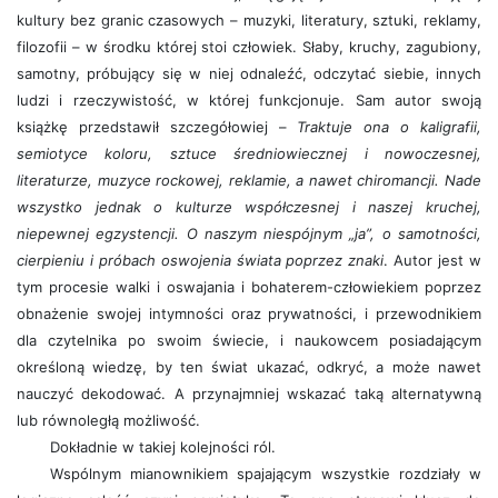
kultury bez granic czasowych – muzyki, literatury, sztuki, reklamy,
filozofii – w środku której stoi człowiek. Słaby, kruchy, zagubiony,
samotny, próbujący się w niej odnaleźć, odczytać siebie, innych
ludzi i rzeczywistość, w której funkcjonuje. Sam autor swoją
książkę przedstawił szczegółowiej –
Traktuje ona o kaligrafii,
semiotyce koloru, sztuce średniowiecznej i nowoczesnej,
literaturze, muzyce rockowej, reklamie, a nawet chiromancji. Nade
wszystko jednak o kulturze współczesnej i naszej kruchej,
niepewnej egzystencji. O naszym niespójnym „ja”, o samotności,
cierpieniu i próbach oswojenia świata poprzez znaki
. Autor jest w
tym procesie walki i oswajania i bohaterem-człowiekiem poprzez
obnażenie swojej intymności oraz prywatności, i przewodnikiem
dla czytelnika po swoim świecie, i naukowcem posiadającym
określoną wiedzę, by ten świat ukazać, odkryć, a może nawet
nauczyć dekodować. A przynajmniej wskazać taką alternatywną
lub równoległą możliwość.
Dokładnie w takiej kolejności ról.
Wspólnym mianownikiem spajającym wszystkie rozdziały w