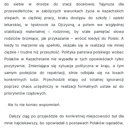
do siebie w drodze do stacji docelowej Tajynsza dla
przesiedleńców, w zabójczych warunkach życia w kazachskich
stepach, w ciężkiej pracy, braku dostępu do szkoły i opieki
lekarskiej, w tęsknocie za Ojczyzną, a potem we względnej
stabilizacji materialnej i rodzinnej, by stale pamiętać słowa
rodziców brzmiące, jak przykazanie – wrócić kiedyś do Polski. A
kiedy to marzenie się spełniło, okazało się w realizacji nie mniej
ciężkie i trudne niż przeszłość. Polityka państwa polskiego wobec
Polaków w Kazachstanie nie wypadła w tych opowieściach tylko
pozytywnie. Zmieniająca się sytuacja polityczna w kraju, a tym
samym podejście do repatriacji, silnie odbijała się na losach
konkretnych ludzi. Przechodzili etapy od totalnej ignorancji
poprzez chaos urzędniczy w realizacji formalnych ustaw aż do
priorytetów rządowych.
Ale to nie koniec wspomnień.
Dalszy ciąg po przyjeździe do konkretnej miejscowości był dla
mnie najciekawszy, bo opowiadali o postawach Polaków-sąsiadów,