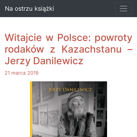
Na ostrzu książki
Witajcie w Polsce: powroty
rodaków z Kazachstanu –
Jerzy Danilewicz
21 marca 2019