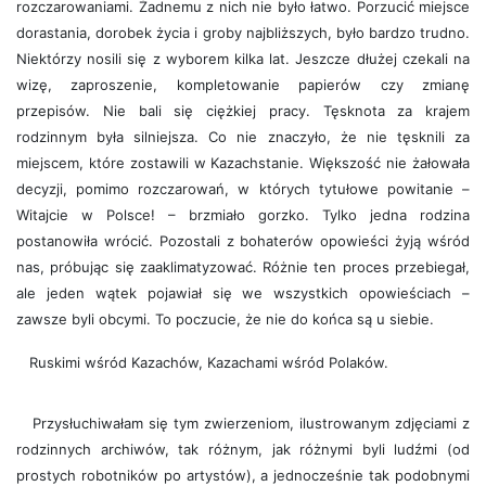
rozczarowaniami. Żadnemu z nich nie było łatwo. Porzucić miejsce
dorastania, dorobek życia i groby najbliższych, było bardzo trudno.
Niektórzy nosili się z wyborem kilka lat. Jeszcze dłużej czekali na
wizę, zaproszenie, kompletowanie papierów czy zmianę
przepisów. Nie bali się ciężkiej pracy. Tęsknota za krajem
rodzinnym była silniejsza. Co nie znaczyło, że nie tęsknili za
miejscem, które zostawili w Kazachstanie. Większość nie żałowała
decyzji, pomimo rozczarowań, w których tytułowe powitanie –
Witajcie w Polsce! – brzmiało gorzko. Tylko jedna rodzina
postanowiła wrócić. Pozostali z bohaterów opowieści żyją wśród
nas, próbując się zaaklimatyzować. Różnie ten proces przebiegał,
ale jeden wątek pojawiał się we wszystkich opowieściach –
zawsze byli obcymi. To poczucie, że nie do końca są u siebie.
Ruskimi wśród Kazachów, Kazachami wśród Polaków.
Przysłuchiwałam się tym zwierzeniom, ilustrowanym zdjęciami z
rodzinnych archiwów, tak różnym, jak różnymi byli ludźmi (od
prostych robotników po artystów), a jednocześnie tak podobnymi