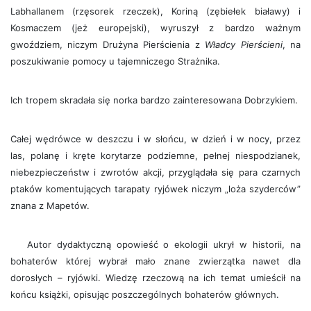
Labhallanem (rzęsorek rzeczek), Koriną (zębiełek białawy) i
Kosmaczem (jeż europejski), wyruszył z bardzo ważnym
gwoździem, niczym Drużyna Pierścienia z
Władcy Pierścieni
, na
poszukiwanie pomocy u tajemniczego Strażnika.
Ich tropem skradała się norka bardzo zainteresowana Dobrzykiem.
Całej wędrówce w deszczu i w słońcu, w dzień i w nocy, przez
las, polanę i kręte korytarze podziemne, pełnej niespodzianek,
niebezpieczeństw i zwrotów akcji, przyglądała się para czarnych
ptaków komentujących tarapaty ryjówek niczym „loża szyderców”
znana z Mapetów.
Autor dydaktyczną opowieść o ekologii ukrył w historii, na
bohaterów której wybrał mało znane zwierzątka nawet dla
dorosłych – ryjówki. Wiedzę rzeczową na ich temat umieścił na
końcu książki, opisując poszczególnych bohaterów głównych.