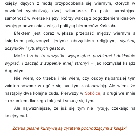
księży idących z modą przypodobania się wiernym, których w
powieści symbolizują dwaj wikariusze. Po piąte narastająca
samotność w wierze księży, którzy walczą z pogodzeniem ideałów
swojego powołania z wizją i polityką hierarchów Kościoła.
Efektem jest coraz większa przepaść między wiernym a
księdzem połączonych jedynie obrządkiem religijnym,
płycizną
uczynków i rytualnych gestów
.
Może trzeba
to wszystko wysprzątać, pozbierać i dokładnie
wyprać, i zacząć z zupełnie innej strony
? – jak rozmyślał ksiądz
Augustyn.
Nie wiem, co trzeba i nie wiem, czy osoby najbardziej tym
zainteresowane w ogóle się nad tym zastanawiają. Ale wiem, że
nastąpiły dwa kolejne cuda. Pierwszy w
Sokółce
, a drugi we mnie
– rozumiem dlaczego tak jest i smucę się tym.
Ale najważniejsze, że już się tym nie irytuję, czekając na
kolejny cud.
Zdania pisane kursywą są cytatami pochodzącymi z książki.