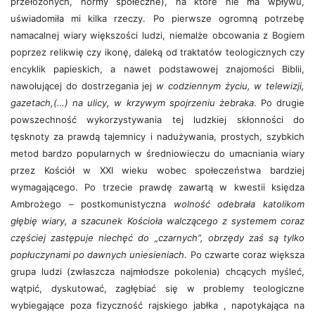
przełożonych, normy społeczne), na które nie ma wpływu,
uświadomiła mi kilka rzeczy. Po pierwsze ogromną potrzebę
namacalnej wiary większości ludzi, niemalże obcowania z Bogiem
poprzez relikwię czy ikonę, daleką od traktatów teologicznych czy
encyklik papieskich, a nawet podstawowej znajomości Biblii,
nawołującej do dostrzegania jej
w codziennym życiu, w telewizji,
gazetach,(…) na ulicy, w krzywym spojrzeniu żebraka
. Po drugie
powszechność wykorzystywania tej ludzkiej skłonności do
tęsknoty za prawdą tajemnicy i nadużywania, prostych, szybkich
metod bardzo popularnych w średniowieczu do umacniania wiary
przez Kościół w XXI wieku wobec społeczeństwa bardziej
wymagającego. Po trzecie prawdę zawartą w kwestii księdza
Ambrożego – postkomunistyczna
wolność odebrała katolikom
głębię wiary, a szacunek Kościoła walczącego z systemem coraz
częściej zastępuje niechęć do „czarnych”, obrzędy zaś są tylko
popłuczynami po dawnych uniesieniach
. Po czwarte coraz większa
grupa ludzi (zwłaszcza najmłodsze pokolenia) chcących myśleć,
wątpić, dyskutować, zagłębiać się w problemy teologiczne
wybiegające poza fizyczność rajskiego jabłka , napotykająca na