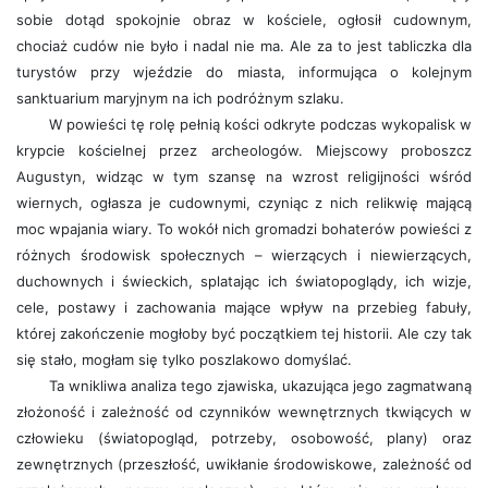
sobie dotąd spokojnie obraz w kościele, ogłosił cudownym,
chociaż cudów nie było i nadal nie ma. Ale za to jest tabliczka dla
turystów przy wjeździe do miasta, informująca o kolejnym
sanktuarium maryjnym na ich podróżnym szlaku.
W powieści tę rolę pełnią kości odkryte podczas wykopalisk w
krypcie kościelnej przez archeologów. Miejscowy proboszcz
Augustyn, widząc w tym szansę na wzrost religijności wśród
wiernych, ogłasza je cudownymi, czyniąc z nich relikwię mającą
moc wpajania wiary. To wokół nich gromadzi bohaterów powieści z
różnych środowisk społecznych – wierzących i niewierzących,
duchownych i świeckich, splatając ich światopoglądy, ich wizje,
cele, postawy i zachowania mające wpływ na przebieg fabuły,
której zakończenie mogłoby być początkiem tej historii. Ale czy tak
się stało, mogłam się tylko poszlakowo domyślać.
Ta wnikliwa analiza tego zjawiska, ukazująca jego zagmatwaną
złożoność i zależność od czynników wewnętrznych tkwiących w
człowieku (światopogląd, potrzeby, osobowość, plany) oraz
zewnętrznych (przeszłość, uwikłanie środowiskowe, zależność od