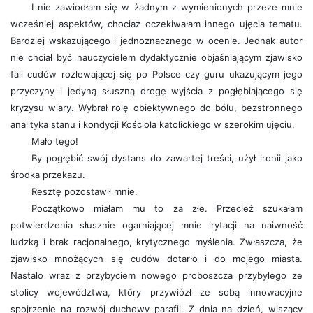
I nie zawiodłam się w żadnym z wymienionych przeze mnie
wcześniej aspektów, chociaż oczekiwałam innego ujęcia tematu.
Bardziej wskazującego i jednoznacznego w ocenie. Jednak autor
nie chciał być nauczycielem dydaktycznie objaśniającym zjawisko
fali cudów rozlewającej się po Polsce czy guru ukazującym jego
przyczyny i jedyną słuszną drogę wyjścia z pogłębiającego się
kryzysu wiary. Wybrał rolę obiektywnego do bólu, bezstronnego
analityka stanu i kondycji Kościoła katolickiego w szerokim ujęciu.
Mało tego!
By pogłębić swój dystans do zawartej treści, użył ironii jako
środka przekazu.
Resztę pozostawił mnie.
Początkowo miałam mu to za złe. Przecież szukałam
potwierdzenia słusznie ogarniającej mnie irytacji na naiwność
ludzką i brak racjonalnego, krytycznego myślenia. Zwłaszcza, że
zjawisko mnożących się cudów dotarło i do mojego miasta.
Nastało wraz z przybyciem nowego proboszcza przybyłego ze
stolicy województwa, który przywiózł ze sobą innowacyjne
spojrzenie na rozwój duchowy parafii. Z dnia na dzień, wiszący