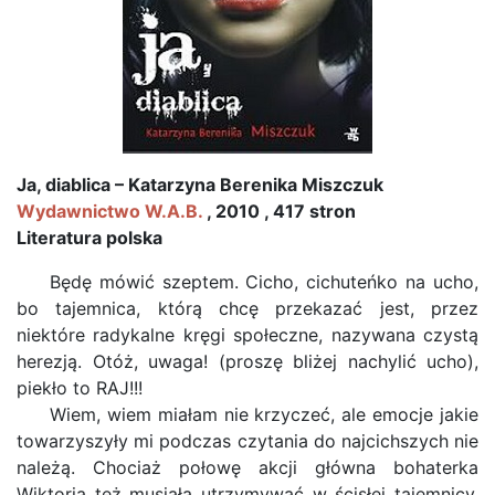
Ja, diablica – Katarzyna Berenika Miszczuk
Wydawnictwo W.A.B.
, 2010 , 417 stron
Literatura polska
Będę mówić szeptem. Cicho, cichuteńko na ucho,
bo tajemnica, którą chcę przekazać jest, przez
niektóre radykalne kręgi społeczne, nazywana czystą
herezją. Otóż, uwaga! (proszę bliżej nachylić ucho),
piekło to RAJ!!!
Wiem, wiem miałam nie krzyczeć, ale emocje jakie
towarzyszyły mi podczas czytania do najcichszych nie
należą. Chociaż połowę akcji główna bohaterka
Wiktoria też musiała utrzymywać w ścisłej tajemnicy,