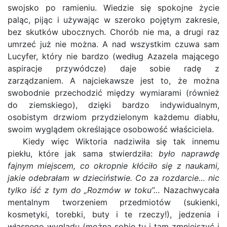
swojsko po ramieniu. Wiedzie się spokojne życie
paląc, pijąc i używając w szeroko pojętym zakresie,
bez skutków ubocznych. Chorób nie ma, a drugi raz
umrzeć już nie można. A nad wszystkim czuwa sam
Lucyfer, który nie bardzo (według Azazela mającego
aspiracje przywódcze) daje sobie radę z
zarządzaniem. A najciekawsze jest to, że można
swobodnie przechodzić między wymiarami (również
do ziemskiego), dzięki bardzo indywidualnym,
osobistym drzwiom przydzielonym każdemu diabłu,
swoim wyglądem określające osobowość właściciela.
Kiedy więc Wiktoria nadziwiła się tak innemu
piekłu, które jak sama stwierdziła:
było naprawdę
fajnym miejscem, co okropnie kłóciło się z naukami,
jakie odebrałam w dzieciństwie. Co za rozdarcie… nic
tylko iść z tym do „Rozmów w toku”…
Nazachwycała
mentalnym tworzeniem przedmiotów (sukienki,
kosmetyki, torebki, buty i te rzeczy!), jedzenia i
własnego wyglądu (można sobie tu i tam zmniejszyć i