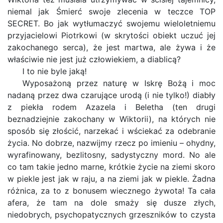
niemal jak Śmierć swoje zlecenia w teczce TOP
SECRET. Bo jak wytłumaczyć swojemu wieloletniemu
przyjacielowi Piotrkowi (w skrytości obiekt uczuć jej
zakochanego serca), że jest martwa, ale żywa i że
właściwie nie jest już człowiekiem, a diablicą?
I to nie byle jaką!
Wyposażoną przez naturę w Iskrę Bożą i moc
nadaną przez dwa czarujące urodą (i nie tylko!) diabły
z piekła rodem Azazela i Beletha (ten drugi
beznadziejnie zakochany w Wiktorii), na których nie
sposób się złościć, narzekać i wściekać za odebranie
życia. No dobrze, nazwijmy rzecz po imieniu – ohydny,
wyrafinowany, bezlitosny, sadystyczny mord. No ale
co tam takie jedno marne, krótkie życie na ziemi skoro
w piekle jest jak w raju, a na ziemi jak w piekle. Żadna
różnica, za to z bonusem wiecznego żywota! Ta cała
afera, że tam na dole smaży się dusze złych,
niedobrych, psychopatycznych grzeszników to czysta