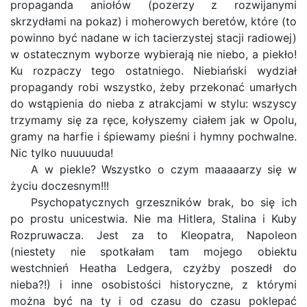
propaganda aniołów (pozerzy z rozwijanymi
skrzydłami na pokaz) i moherowych beretów, które (to
powinno być nadane w ich tacierzystej stacji radiowej)
w ostatecznym wyborze wybierają nie niebo, a piekło!
Ku rozpaczy tego ostatniego. Niebiański wydział
propagandy robi wszystko, żeby przekonać umarłych
do wstąpienia do nieba z atrakcjami w stylu: wszyscy
trzymamy się za ręce, kołyszemy ciałem jak w Opolu,
gramy na harfie i śpiewamy pieśni i hymny pochwalne.
Nic tylko nuuuuuda!
A w piekle? Wszystko o czym maaaaarzy się w
życiu doczesnym!!!
Psychopatycznych grzeszników brak, bo się ich
po prostu unicestwia. Nie ma Hitlera, Stalina i Kuby
Rozpruwacza. Jest za to Kleopatra, Napoleon
(niestety nie spotkałam tam mojego obiektu
westchnień Heatha Ledgera, czyżby poszedł do
nieba?!) i inne osobistości historyczne, z którymi
można być na ty i od czasu do czasu poklepać