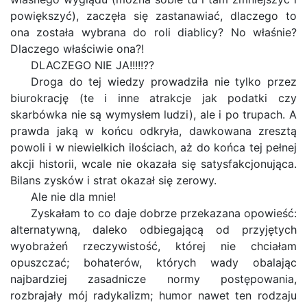
powiększyć), zaczęła się zastanawiać, dlaczego to
ona została wybrana do roli diablicy? No właśnie?
Dlaczego właściwie ona?!
DLACZEGO NIE JA!!!!!??
Droga do tej wiedzy prowadziła nie tylko przez
biurokrację (te i inne atrakcje jak podatki czy
skarbówka nie są wymysłem ludzi), ale i po trupach. A
prawda jaką w końcu odkryła, dawkowana zresztą
powoli i w niewielkich ilościach, aż do końca tej pełnej
akcji historii, wcale nie okazała się satysfakcjonująca.
Bilans zysków i strat okazał się zerowy.
Ale nie dla mnie!
Zyskałam to co daje dobrze przekazana opowieść:
alternatywną, daleko odbiegającą od przyjętych
wyobrażeń rzeczywistość, której nie chciałam
opuszczać; bohaterów, których wady obalając
najbardziej zasadnicze normy postępowania,
rozbrajały mój radykalizm; humor nawet ten rodzaju