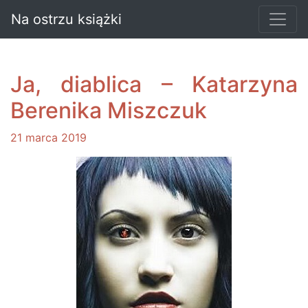
Na ostrzu książki
Ja, diablica – Katarzyna
Berenika Miszczuk
21 marca 2019