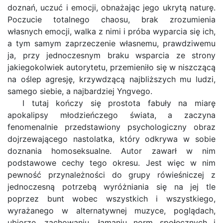
doznań, uczuć i emocji, obnażając jego ukrytą naturę.
Poczucie totalnego chaosu, brak zrozumienia
własnych emocji, walka z nimi i próba wyparcia się ich,
a tym samym zaprzeczenie własnemu, prawdziwemu
ja, przy jednoczesnym braku wsparcia ze strony
jakiegokolwiek autorytetu, przemieniło się w niszczącą
na oślep agresję, krzywdzącą najbliższych mu ludzi,
samego siebie, a najbardziej Yngvego.
I tutaj kończy się prostota fabuły na miarę
apokalipsy młodzieńczego świata, a zaczyna
fenomenalnie przedstawiony psychologiczny obraz
dojrzewającego nastolatka, który odkrywa w sobie
doznania homoseksualne. Autor zawarł w nim
podstawowe cechy tego okresu. Jest więc w nim
pewność przynależności do grupy rówieśniczej z
jednoczesną potrzebą wyróżniania się na jej tle
poprzez bunt wobec wszystkich i wszystkiego,
wyrażanego w alternatywnej muzyce, poglądach,
ubiorze, zachowaniu, łamaniu norm społecznych i