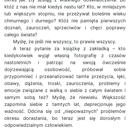
któż z nas nie miał kiedyś nastu lat? Kto, w mniejszym
lub większym stopniu, nie przeżywał boleśnie wieku
chmurnego i durnego? Któż nie pamięta pierwszych
doznań, zauroczeń, sprzeciwów i chęci poprawy
całego świata?
Myślę, że jeśli nie wszyscy, to prawie wszyscy.
A teraz pytanie za książkę z zakładką – kto
kiedykolwiek wyjął własną fotografię z czasów
nastoletnich i patrząc na swoją ówcześnie
dojrzewającą osobowość, próbował sobie
przypomnieć i przeanalizować tamte przeżycia, lęki,
obawy, dążenia, troski, zauroczenia, problemy i
emocje związane z walką o siebie z całym światem i
samym sobą też? Myślę, że niewielu. Większość
zapomina siebie z tamtych lat, deprecjonuje jego
ważność. Odcina się od „niepoważnych” problemów
okresu dorastania, bo teraz jest się dorosłym i
odpowiedzialnym człowiekiem.