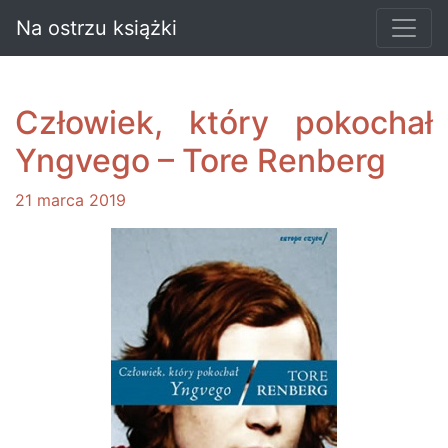
Na ostrzu książki
Człowiek, który pokochał
Yngvego – Tore Renberg
21 marca 2019