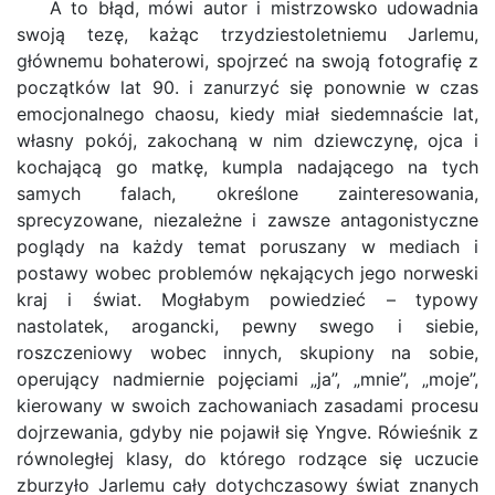
A to błąd, mówi autor i mistrzowsko udowadnia
swoją tezę, każąc trzydziestoletniemu Jarlemu,
głównemu bohaterowi, spojrzeć na swoją fotografię z
początków lat 90. i zanurzyć się ponownie w czas
emocjonalnego chaosu, kiedy miał siedemnaście lat,
własny pokój, zakochaną w nim dziewczynę, ojca i
kochającą go matkę, kumpla nadającego na tych
samych falach, określone zainteresowania,
sprecyzowane, niezależne i zawsze antagonistyczne
poglądy na każdy temat poruszany w mediach i
postawy wobec problemów nękających jego norweski
kraj i świat. Mogłabym powiedzieć – typowy
nastolatek, arogancki, pewny swego i siebie,
roszczeniowy wobec innych, skupiony na sobie,
operujący nadmiernie pojęciami „ja”, „mnie”, „moje”,
kierowany w swoich zachowaniach zasadami procesu
dojrzewania, gdyby nie pojawił się Yngve. Rówieśnik z
równoległej klasy, do którego rodzące się uczucie
zburzyło Jarlemu cały dotychczasowy świat znanych